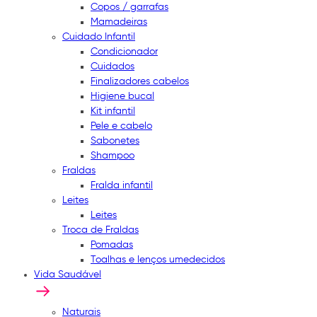
Copos / garrafas
Mamadeiras
Cuidado Infantil
Condicionador
Cuidados
Finalizadores cabelos
Higiene bucal
Kit infantil
Pele e cabelo
Sabonetes
Shampoo
Fraldas
Fralda infantil
Leites
Leites
Troca de Fraldas
Pomadas
Toalhas e lenços umedecidos
Vida Saudável
Naturais