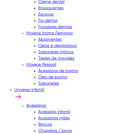
Creme dental
Enxaguantes
Escovas
Fio dental
Fixadores dentais
Higiene Íntima Feminina
Absorventes
Ceras e depilatórios
Sabonetes íntimos
Testes de gravidez
Higiene Pessoal
Acessórios de banho
Óleo de banho
Sabonetes
Universo Infantil
Acessórios
Acessório infantil
Acessórios mães
Brincos
Chupetas / bicos