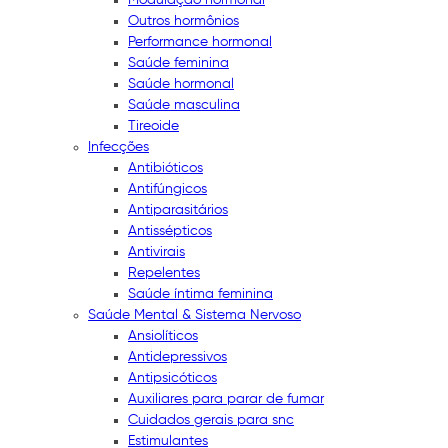
Outros hormônios
Performance hormonal
Saúde feminina
Saúde hormonal
Saúde masculina
Tireoide
Infecções
Antibióticos
Antifúngicos
Antiparasitários
Antissépticos
Antivirais
Repelentes
Saúde íntima feminina
Saúde Mental & Sistema Nervoso
Ansiolíticos
Antidepressivos
Antipsicóticos
Auxiliares para parar de fumar
Cuidados gerais para snc
Estimulantes