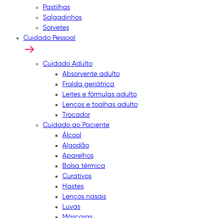
Pastilhas
Salgadinhos
Sorvetes
Cuidado Pessoal
Cuidado Adulto
Absorvente adulto
Fralda geriátrica
Leites e fórmulas adulto
Lenços e toalhas adulto
Trocador
Cuidado ao Paciente
Álcool
Algodão
Aparelhos
Bolsa térmica
Curativos
Hastes
Lenços nasais
Luvas
Máscaras