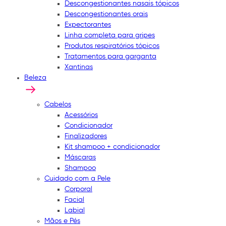
Descongestionantes nasais tópicos
Descongestionantes orais
Expectorantes
Linha completa para gripes
Produtos respiratórios tópicos
Tratamentos para garganta
Xantinas
Beleza
Cabelos
Acessórios
Condicionador
Finalizadores
Kit shampoo + condicionador
Máscaras
Shampoo
Cuidado com a Pele
Corporal
Facial
Labial
Mãos e Pés