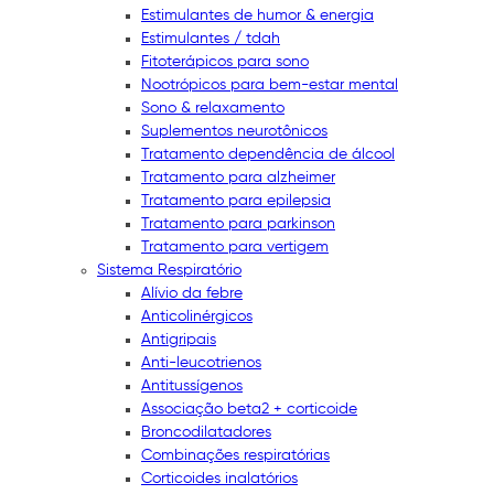
Estimulantes de humor & energia
Estimulantes / tdah
Fitoterápicos para sono
Nootrópicos para bem-estar mental
Sono & relaxamento
Suplementos neurotônicos
Tratamento dependência de álcool
Tratamento para alzheimer
Tratamento para epilepsia
Tratamento para parkinson
Tratamento para vertigem
Sistema Respiratório
Alívio da febre
Anticolinérgicos
Antigripais
Anti-leucotrienos
Antitussígenos
Associação beta2 + corticoide
Broncodilatadores
Combinações respiratórias
Corticoides inalatórios