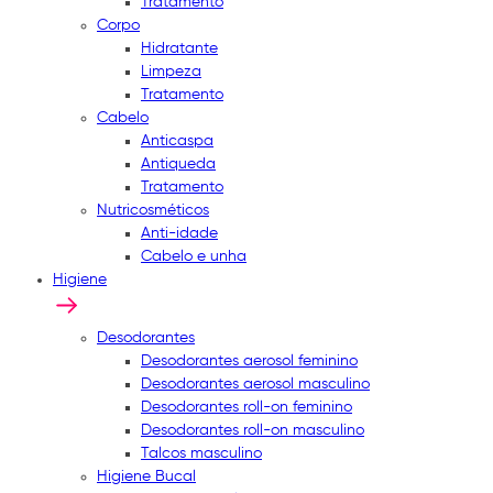
Tratamento
Corpo
Hidratante
Limpeza
Tratamento
Cabelo
Anticaspa
Antiqueda
Tratamento
Nutricosméticos
Anti-idade
Cabelo e unha
Higiene
Desodorantes
Desodorantes aerosol feminino
Desodorantes aerosol masculino
Desodorantes roll-on feminino
Desodorantes roll-on masculino
Talcos masculino
Higiene Bucal