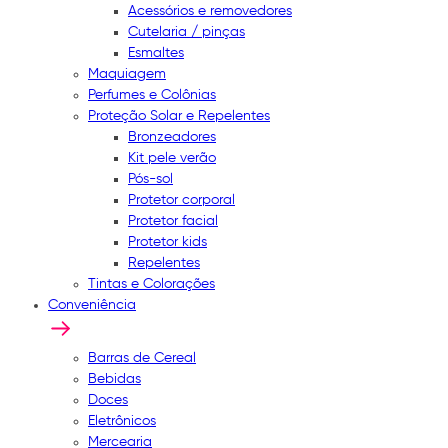
Acessórios e removedores
Cutelaria / pinças
Esmaltes
Maquiagem
Perfumes e Colônias
Proteção Solar e Repelentes
Bronzeadores
Kit pele verão
Pós-sol
Protetor corporal
Protetor facial
Protetor kids
Repelentes
Tintas e Colorações
Conveniência
Barras de Cereal
Bebidas
Doces
Eletrônicos
Mercearia