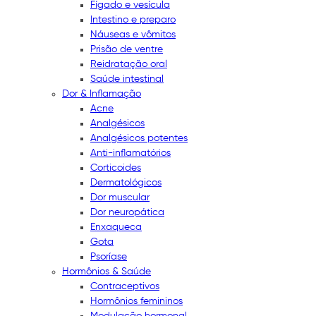
Fígado e vesícula
Intestino e preparo
Náuseas e vômitos
Prisão de ventre
Reidratação oral
Saúde intestinal
Dor & Inflamação
Acne
Analgésicos
Analgésicos potentes
Anti-inflamatórios
Corticoides
Dermatológicos
Dor muscular
Dor neuropática
Enxaqueca
Gota
Psoríase
Hormônios & Saúde
Contraceptivos
Hormônios femininos
Modulação hormonal