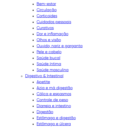
Bem-estar
Circulação
Corticoides
Cuidados pessoais
Curativos
Dor e inflamação
Olhos e visão
Ouvido, nariz e garganta
Pele e cabelo
Saúde bucal
Saúde íntima
Saúde masculina
Digestivo & Intestinal
Apetite
Azia e má digestão
Cólica e espasmos
Controle de peso
Diarreia e intestino
Digestão
Estômago e digestão
Estômago e úlcera