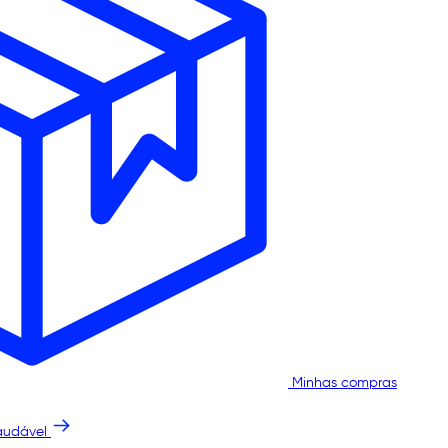
Minhas compras
audável