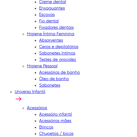
Creme dental
Enxaguantes
Escovas
Fio dental
Fixadores dentais
Higiene Íntima Feminina
Absorventes
Ceras e depilatórios
Sabonetes íntimos
Testes de gravidez
Higiene Pessoal
Acessórios de banho
Óleo de banho
Sabonetes
Universo Infantil
Acessórios
Acessório infantil
Acessórios mães
Brincos
Chupetas / bicos