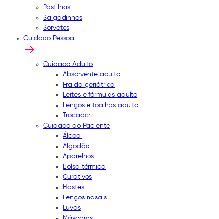
Pastilhas
Salgadinhos
Sorvetes
Cuidado Pessoal
Cuidado Adulto
Absorvente adulto
Fralda geriátrica
Leites e fórmulas adulto
Lenços e toalhas adulto
Trocador
Cuidado ao Paciente
Álcool
Algodão
Aparelhos
Bolsa térmica
Curativos
Hastes
Lenços nasais
Luvas
Máscaras