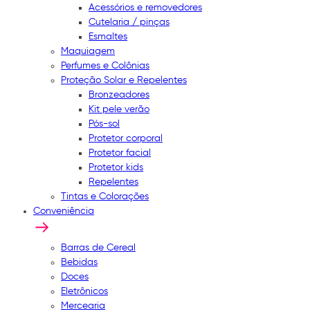
Acessórios e removedores
Cutelaria / pinças
Esmaltes
Maquiagem
Perfumes e Colônias
Proteção Solar e Repelentes
Bronzeadores
Kit pele verão
Pós-sol
Protetor corporal
Protetor facial
Protetor kids
Repelentes
Tintas e Colorações
Conveniência
Barras de Cereal
Bebidas
Doces
Eletrônicos
Mercearia