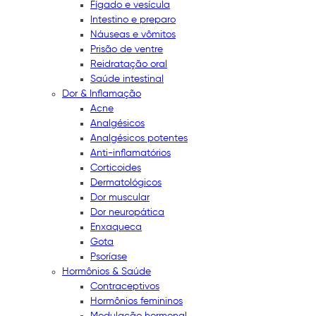
Fígado e vesícula
Intestino e preparo
Náuseas e vômitos
Prisão de ventre
Reidratação oral
Saúde intestinal
Dor & Inflamação
Acne
Analgésicos
Analgésicos potentes
Anti-inflamatórios
Corticoides
Dermatológicos
Dor muscular
Dor neuropática
Enxaqueca
Gota
Psoríase
Hormônios & Saúde
Contraceptivos
Hormônios femininos
Modulação hormonal