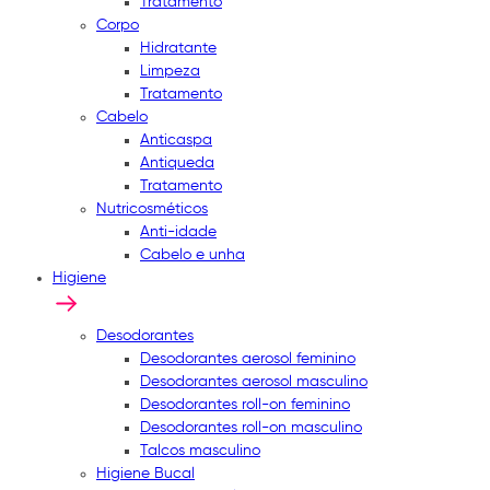
Tratamento
Corpo
Hidratante
Limpeza
Tratamento
Cabelo
Anticaspa
Antiqueda
Tratamento
Nutricosméticos
Anti-idade
Cabelo e unha
Higiene
Desodorantes
Desodorantes aerosol feminino
Desodorantes aerosol masculino
Desodorantes roll-on feminino
Desodorantes roll-on masculino
Talcos masculino
Higiene Bucal