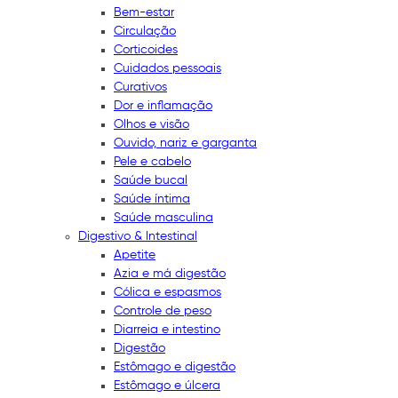
Bem-estar
Circulação
Corticoides
Cuidados pessoais
Curativos
Dor e inflamação
Olhos e visão
Ouvido, nariz e garganta
Pele e cabelo
Saúde bucal
Saúde íntima
Saúde masculina
Digestivo & Intestinal
Apetite
Azia e má digestão
Cólica e espasmos
Controle de peso
Diarreia e intestino
Digestão
Estômago e digestão
Estômago e úlcera