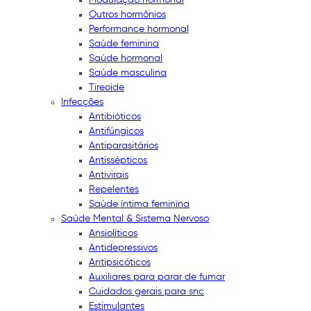
Outros hormônios
Performance hormonal
Saúde feminina
Saúde hormonal
Saúde masculina
Tireoide
Infecções
Antibióticos
Antifúngicos
Antiparasitários
Antissépticos
Antivirais
Repelentes
Saúde íntima feminina
Saúde Mental & Sistema Nervoso
Ansiolíticos
Antidepressivos
Antipsicóticos
Auxiliares para parar de fumar
Cuidados gerais para snc
Estimulantes