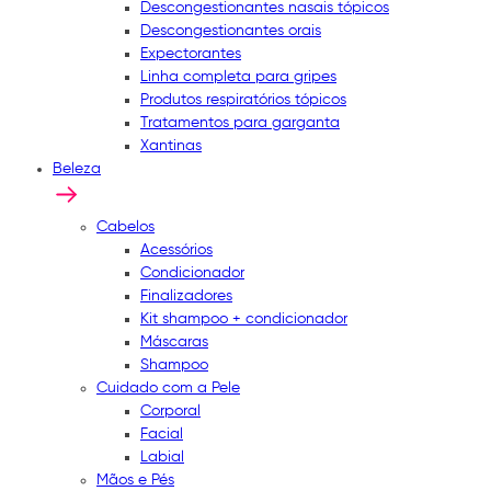
Descongestionantes nasais tópicos
Descongestionantes orais
Expectorantes
Linha completa para gripes
Produtos respiratórios tópicos
Tratamentos para garganta
Xantinas
Beleza
Cabelos
Acessórios
Condicionador
Finalizadores
Kit shampoo + condicionador
Máscaras
Shampoo
Cuidado com a Pele
Corporal
Facial
Labial
Mãos e Pés