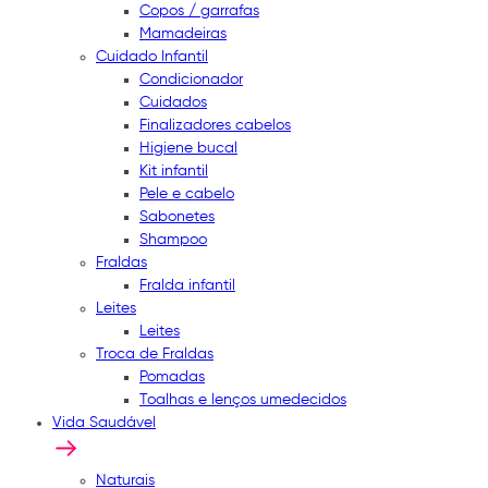
Copos / garrafas
Mamadeiras
Cuidado Infantil
Condicionador
Cuidados
Finalizadores cabelos
Higiene bucal
Kit infantil
Pele e cabelo
Sabonetes
Shampoo
Fraldas
Fralda infantil
Leites
Leites
Troca de Fraldas
Pomadas
Toalhas e lenços umedecidos
Vida Saudável
Naturais