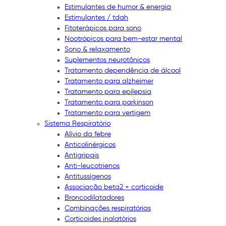
Estimulantes de humor & energia
Estimulantes / tdah
Fitoterápicos para sono
Nootrópicos para bem-estar mental
Sono & relaxamento
Suplementos neurotônicos
Tratamento dependência de álcool
Tratamento para alzheimer
Tratamento para epilepsia
Tratamento para parkinson
Tratamento para vertigem
Sistema Respiratório
Alívio da febre
Anticolinérgicos
Antigripais
Anti-leucotrienos
Antitussígenos
Associação beta2 + corticoide
Broncodilatadores
Combinações respiratórias
Corticoides inalatórios