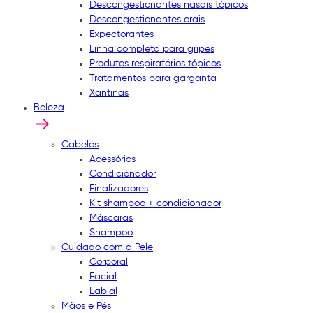
Descongestionantes nasais tópicos
Descongestionantes orais
Expectorantes
Linha completa para gripes
Produtos respiratórios tópicos
Tratamentos para garganta
Xantinas
Beleza
Cabelos
Acessórios
Condicionador
Finalizadores
Kit shampoo + condicionador
Máscaras
Shampoo
Cuidado com a Pele
Corporal
Facial
Labial
Mãos e Pés