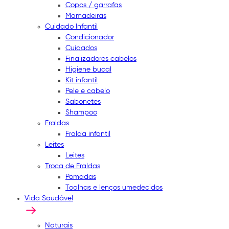
Copos / garrafas
Mamadeiras
Cuidado Infantil
Condicionador
Cuidados
Finalizadores cabelos
Higiene bucal
Kit infantil
Pele e cabelo
Sabonetes
Shampoo
Fraldas
Fralda infantil
Leites
Leites
Troca de Fraldas
Pomadas
Toalhas e lenços umedecidos
Vida Saudável
Naturais