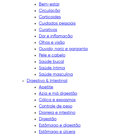
Bem-estar
Circulação
Corticoides
Cuidados pessoais
Curativos
Dor e inflamação
Olhos e visão
Ouvido, nariz e garganta
Pele e cabelo
Saúde bucal
Saúde íntima
Saúde masculina
Digestivo & Intestinal
Apetite
Azia e má digestão
Cólica e espasmos
Controle de peso
Diarreia e intestino
Digestão
Estômago e digestão
Estômago e úlcera