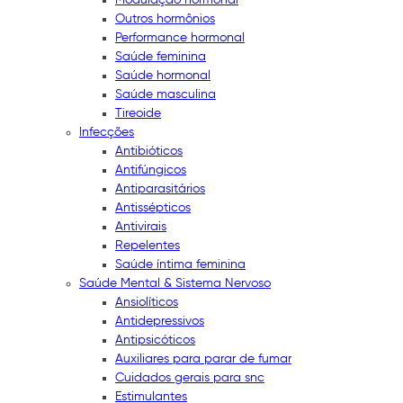
Outros hormônios
Performance hormonal
Saúde feminina
Saúde hormonal
Saúde masculina
Tireoide
Infecções
Antibióticos
Antifúngicos
Antiparasitários
Antissépticos
Antivirais
Repelentes
Saúde íntima feminina
Saúde Mental & Sistema Nervoso
Ansiolíticos
Antidepressivos
Antipsicóticos
Auxiliares para parar de fumar
Cuidados gerais para snc
Estimulantes