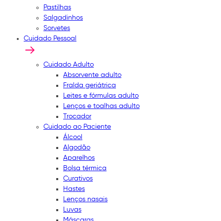
Pastilhas
Salgadinhos
Sorvetes
Cuidado Pessoal
Cuidado Adulto
Absorvente adulto
Fralda geriátrica
Leites e fórmulas adulto
Lenços e toalhas adulto
Trocador
Cuidado ao Paciente
Álcool
Algodão
Aparelhos
Bolsa térmica
Curativos
Hastes
Lenços nasais
Luvas
Máscaras