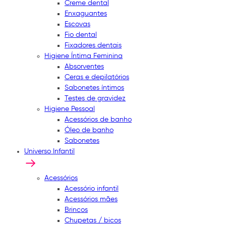
Creme dental
Enxaguantes
Escovas
Fio dental
Fixadores dentais
Higiene Íntima Feminina
Absorventes
Ceras e depilatórios
Sabonetes íntimos
Testes de gravidez
Higiene Pessoal
Acessórios de banho
Óleo de banho
Sabonetes
Universo Infantil
Acessórios
Acessório infantil
Acessórios mães
Brincos
Chupetas / bicos