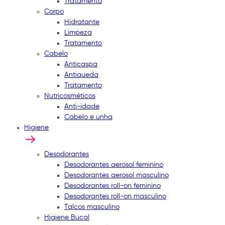
Tratamento
Corpo
Hidratante
Limpeza
Tratamento
Cabelo
Anticaspa
Antiqueda
Tratamento
Nutricosméticos
Anti-idade
Cabelo e unha
Higiene
Desodorantes
Desodorantes aerosol feminino
Desodorantes aerosol masculino
Desodorantes roll-on feminino
Desodorantes roll-on masculino
Talcos masculino
Higiene Bucal