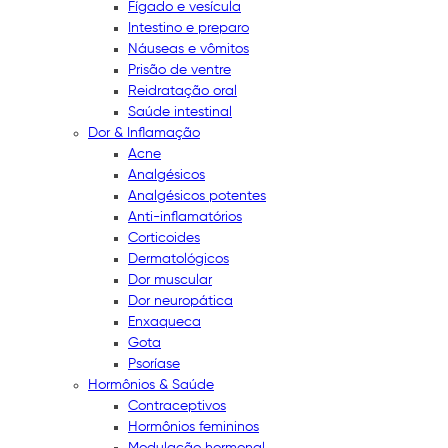
Fígado e vesícula
Intestino e preparo
Náuseas e vômitos
Prisão de ventre
Reidratação oral
Saúde intestinal
Dor & Inflamação
Acne
Analgésicos
Analgésicos potentes
Anti-inflamatórios
Corticoides
Dermatológicos
Dor muscular
Dor neuropática
Enxaqueca
Gota
Psoríase
Hormônios & Saúde
Contraceptivos
Hormônios femininos
Modulação hormonal