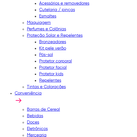
Acessórios e removedores
Cutelaria / pinças
Esmaltes
Maquiagem
Perfumes e Colônias
Proteção Solar e Repelentes
Bronzeadores
Kit pele verão
Pós-sol
Protetor corporal
Protetor facial
Protetor kids
Repelentes
Tintas e Colorações
Conveniência
Barras de Cereal
Bebidas
Doces
Eletrônicos
Mercearia