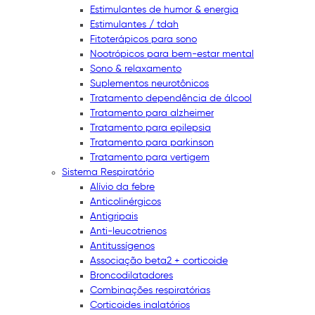
Estimulantes de humor & energia
Estimulantes / tdah
Fitoterápicos para sono
Nootrópicos para bem-estar mental
Sono & relaxamento
Suplementos neurotônicos
Tratamento dependência de álcool
Tratamento para alzheimer
Tratamento para epilepsia
Tratamento para parkinson
Tratamento para vertigem
Sistema Respiratório
Alívio da febre
Anticolinérgicos
Antigripais
Anti-leucotrienos
Antitussígenos
Associação beta2 + corticoide
Broncodilatadores
Combinações respiratórias
Corticoides inalatórios