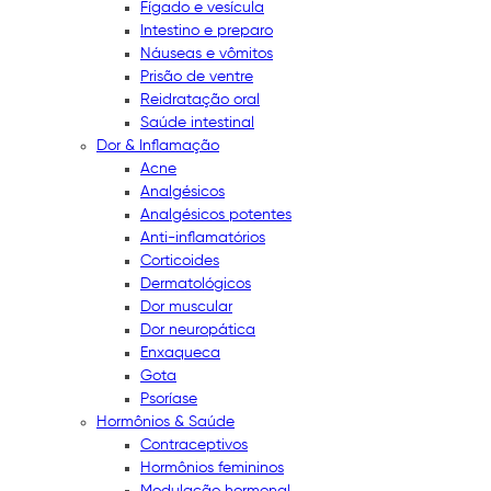
Fígado e vesícula
Intestino e preparo
Náuseas e vômitos
Prisão de ventre
Reidratação oral
Saúde intestinal
Dor & Inflamação
Acne
Analgésicos
Analgésicos potentes
Anti-inflamatórios
Corticoides
Dermatológicos
Dor muscular
Dor neuropática
Enxaqueca
Gota
Psoríase
Hormônios & Saúde
Contraceptivos
Hormônios femininos
Modulação hormonal