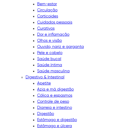
Bem-estar
Circulação
Corticoides
Cuidados pessoais
Curativos
Dor e inflamação
Olhos e visão
Ouvido, nariz e garganta
Pele e cabelo
Saúde bucal
Saúde íntima
Saúde masculina
Digestivo & Intestinal
Apetite
Azia e má digestão
Cólica e espasmos
Controle de peso
Diarreia e intestino
Digestão
Estômago e digestão
Estômago e úlcera