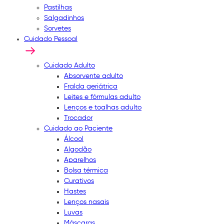
Pastilhas
Salgadinhos
Sorvetes
Cuidado Pessoal
Cuidado Adulto
Absorvente adulto
Fralda geriátrica
Leites e fórmulas adulto
Lenços e toalhas adulto
Trocador
Cuidado ao Paciente
Álcool
Algodão
Aparelhos
Bolsa térmica
Curativos
Hastes
Lenços nasais
Luvas
Máscaras