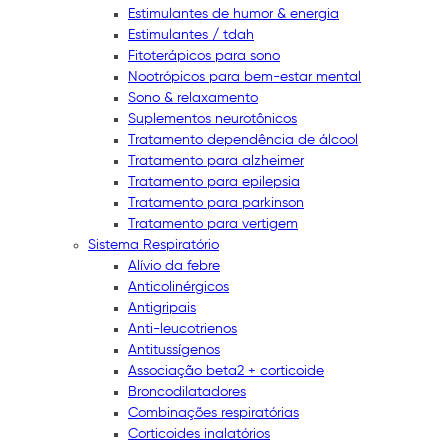
Estimulantes de humor & energia
Estimulantes / tdah
Fitoterápicos para sono
Nootrópicos para bem-estar mental
Sono & relaxamento
Suplementos neurotônicos
Tratamento dependência de álcool
Tratamento para alzheimer
Tratamento para epilepsia
Tratamento para parkinson
Tratamento para vertigem
Sistema Respiratório
Alívio da febre
Anticolinérgicos
Antigripais
Anti-leucotrienos
Antitussígenos
Associação beta2 + corticoide
Broncodilatadores
Combinações respiratórias
Corticoides inalatórios