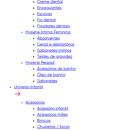
Creme dental
Enxaguantes
Escovas
Fio dental
Fixadores dentais
Higiene Íntima Feminina
Absorventes
Ceras e depilatórios
Sabonetes íntimos
Testes de gravidez
Higiene Pessoal
Acessórios de banho
Óleo de banho
Sabonetes
Universo Infantil
Acessórios
Acessório infantil
Acessórios mães
Brincos
Chupetas / bicos