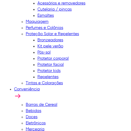
Acessórios e removedores
Cutelaria / pinças
Esmaltes
Maquiagem
Perfumes e Colônias
Proteção Solar e Repelentes
Bronzeadores
Kit pele verão
Pós-sol
Protetor corporal
Protetor facial
Protetor kids
Repelentes
Tintas e Colorações
Conveniência
Barras de Cereal
Bebidas
Doces
Eletrônicos
Mercearia