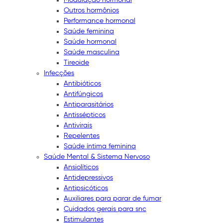
Outros hormônios
Performance hormonal
Saúde feminina
Saúde hormonal
Saúde masculina
Tireoide
Infecções
Antibióticos
Antifúngicos
Antiparasitários
Antissépticos
Antivirais
Repelentes
Saúde íntima feminina
Saúde Mental & Sistema Nervoso
Ansiolíticos
Antidepressivos
Antipsicóticos
Auxiliares para parar de fumar
Cuidados gerais para snc
Estimulantes