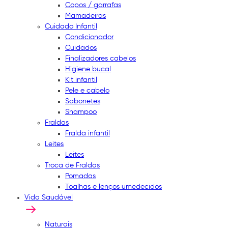
Copos / garrafas
Mamadeiras
Cuidado Infantil
Condicionador
Cuidados
Finalizadores cabelos
Higiene bucal
Kit infantil
Pele e cabelo
Sabonetes
Shampoo
Fraldas
Fralda infantil
Leites
Leites
Troca de Fraldas
Pomadas
Toalhas e lenços umedecidos
Vida Saudável
Naturais