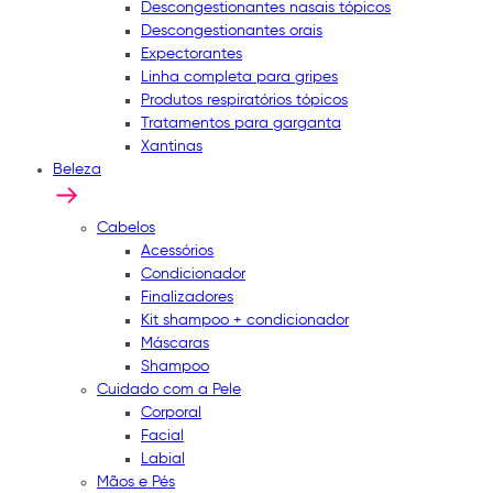
Descongestionantes nasais tópicos
Descongestionantes orais
Expectorantes
Linha completa para gripes
Produtos respiratórios tópicos
Tratamentos para garganta
Xantinas
Beleza
Cabelos
Acessórios
Condicionador
Finalizadores
Kit shampoo + condicionador
Máscaras
Shampoo
Cuidado com a Pele
Corporal
Facial
Labial
Mãos e Pés