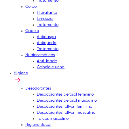
Tratamento
Corpo
Hidratante
Limpeza
Tratamento
Cabelo
Anticaspa
Antiqueda
Tratamento
Nutricosméticos
Anti-idade
Cabelo e unha
Higiene
Desodorantes
Desodorantes aerosol feminino
Desodorantes aerosol masculino
Desodorantes roll-on feminino
Desodorantes roll-on masculino
Talcos masculino
Higiene Bucal