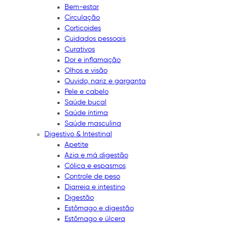
Bem-estar
Circulação
Corticoides
Cuidados pessoais
Curativos
Dor e inflamação
Olhos e visão
Ouvido, nariz e garganta
Pele e cabelo
Saúde bucal
Saúde íntima
Saúde masculina
Digestivo & Intestinal
Apetite
Azia e má digestão
Cólica e espasmos
Controle de peso
Diarreia e intestino
Digestão
Estômago e digestão
Estômago e úlcera