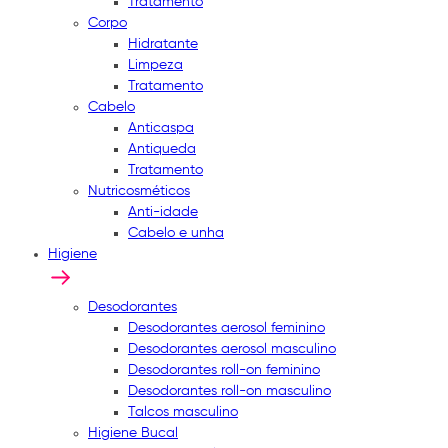
Tratamento
Corpo
Hidratante
Limpeza
Tratamento
Cabelo
Anticaspa
Antiqueda
Tratamento
Nutricosméticos
Anti-idade
Cabelo e unha
Higiene
Desodorantes
Desodorantes aerosol feminino
Desodorantes aerosol masculino
Desodorantes roll-on feminino
Desodorantes roll-on masculino
Talcos masculino
Higiene Bucal