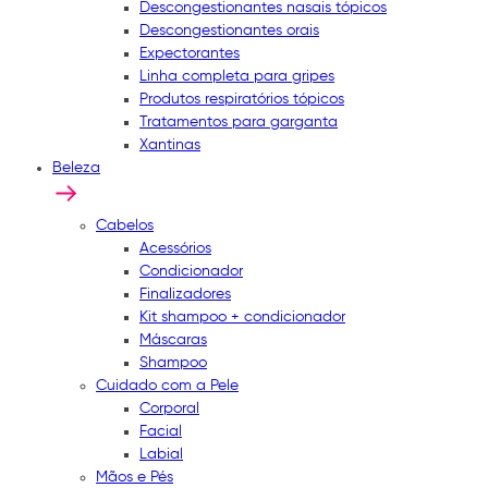
Descongestionantes nasais tópicos
Descongestionantes orais
Expectorantes
Linha completa para gripes
Produtos respiratórios tópicos
Tratamentos para garganta
Xantinas
Beleza
Cabelos
Acessórios
Condicionador
Finalizadores
Kit shampoo + condicionador
Máscaras
Shampoo
Cuidado com a Pele
Corporal
Facial
Labial
Mãos e Pés