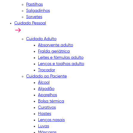
Pastilhas
Salgadinhos
Sorvetes
Cuidado Pessoal
Cuidado Adulto
Absorvente adulto
Fralda geriátrica
Leites e fórmulas adulto
Lenços e toalhas adulto
Trocador
Cuidado ao Paciente
Álcool
Algodão
Aparelhos
Bolsa térmica
Curativos
Hastes
Lenços nasais
Luvas
Máscaras