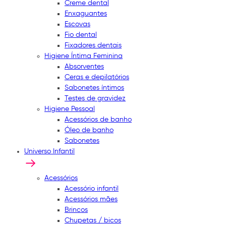
Creme dental
Enxaguantes
Escovas
Fio dental
Fixadores dentais
Higiene Íntima Feminina
Absorventes
Ceras e depilatórios
Sabonetes íntimos
Testes de gravidez
Higiene Pessoal
Acessórios de banho
Óleo de banho
Sabonetes
Universo Infantil
Acessórios
Acessório infantil
Acessórios mães
Brincos
Chupetas / bicos