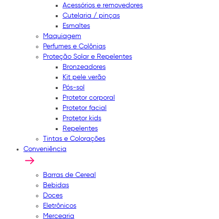
Acessórios e removedores
Cutelaria / pinças
Esmaltes
Maquiagem
Perfumes e Colônias
Proteção Solar e Repelentes
Bronzeadores
Kit pele verão
Pós-sol
Protetor corporal
Protetor facial
Protetor kids
Repelentes
Tintas e Colorações
Conveniência
Barras de Cereal
Bebidas
Doces
Eletrônicos
Mercearia