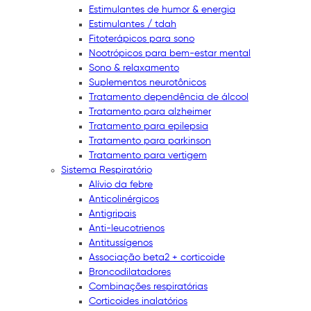
Estimulantes de humor & energia
Estimulantes / tdah
Fitoterápicos para sono
Nootrópicos para bem-estar mental
Sono & relaxamento
Suplementos neurotônicos
Tratamento dependência de álcool
Tratamento para alzheimer
Tratamento para epilepsia
Tratamento para parkinson
Tratamento para vertigem
Sistema Respiratório
Alívio da febre
Anticolinérgicos
Antigripais
Anti-leucotrienos
Antitussígenos
Associação beta2 + corticoide
Broncodilatadores
Combinações respiratórias
Corticoides inalatórios