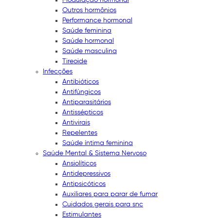
Outros hormônios
Performance hormonal
Saúde feminina
Saúde hormonal
Saúde masculina
Tireoide
Infecções
Antibióticos
Antifúngicos
Antiparasitários
Antissépticos
Antivirais
Repelentes
Saúde íntima feminina
Saúde Mental & Sistema Nervoso
Ansiolíticos
Antidepressivos
Antipsicóticos
Auxiliares para parar de fumar
Cuidados gerais para snc
Estimulantes