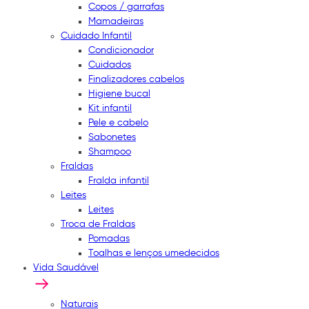
Copos / garrafas
Mamadeiras
Cuidado Infantil
Condicionador
Cuidados
Finalizadores cabelos
Higiene bucal
Kit infantil
Pele e cabelo
Sabonetes
Shampoo
Fraldas
Fralda infantil
Leites
Leites
Troca de Fraldas
Pomadas
Toalhas e lenços umedecidos
Vida Saudável
Naturais