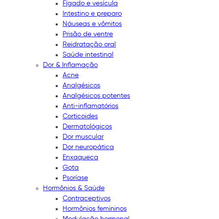
Fígado e vesícula
Intestino e preparo
Náuseas e vômitos
Prisão de ventre
Reidratação oral
Saúde intestinal
Dor & Inflamação
Acne
Analgésicos
Analgésicos potentes
Anti-inflamatórios
Corticoides
Dermatológicos
Dor muscular
Dor neuropática
Enxaqueca
Gota
Psoríase
Hormônios & Saúde
Contraceptivos
Hormônios femininos
Modulação hormonal