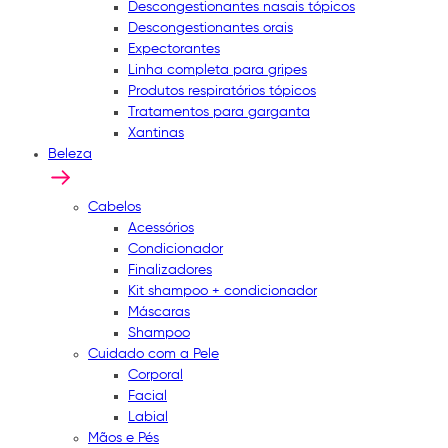
Descongestionantes nasais tópicos
Descongestionantes orais
Expectorantes
Linha completa para gripes
Produtos respiratórios tópicos
Tratamentos para garganta
Xantinas
Beleza
Cabelos
Acessórios
Condicionador
Finalizadores
Kit shampoo + condicionador
Máscaras
Shampoo
Cuidado com a Pele
Corporal
Facial
Labial
Mãos e Pés