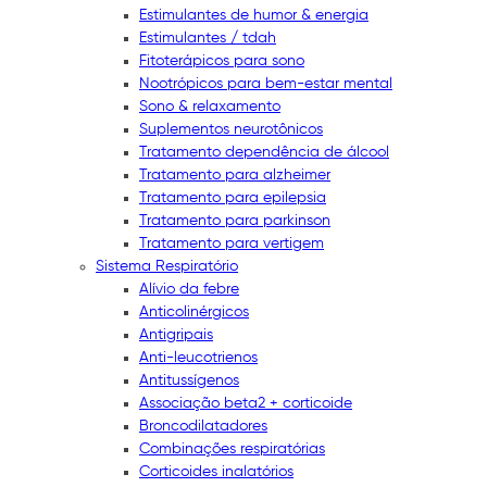
Estimulantes de humor & energia
Estimulantes / tdah
Fitoterápicos para sono
Nootrópicos para bem-estar mental
Sono & relaxamento
Suplementos neurotônicos
Tratamento dependência de álcool
Tratamento para alzheimer
Tratamento para epilepsia
Tratamento para parkinson
Tratamento para vertigem
Sistema Respiratório
Alívio da febre
Anticolinérgicos
Antigripais
Anti-leucotrienos
Antitussígenos
Associação beta2 + corticoide
Broncodilatadores
Combinações respiratórias
Corticoides inalatórios