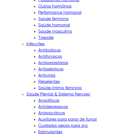
Outros hormônios
Performance hormonal
Saúde feminina
Saúde hormonal
Saúde masculina
Tireoide
Infecções
Antibióticos
Antifúngicos
Antiparasitários
Antissépticos
Antivirais
Repelentes
Saúde íntima feminina
Saúde Mental & Sistema Nervoso
Ansiolíticos
Antidepressivos
Antipsicóticos
Auxiliares para parar de fumar
Cuidados gerais para snc
Estimulantes