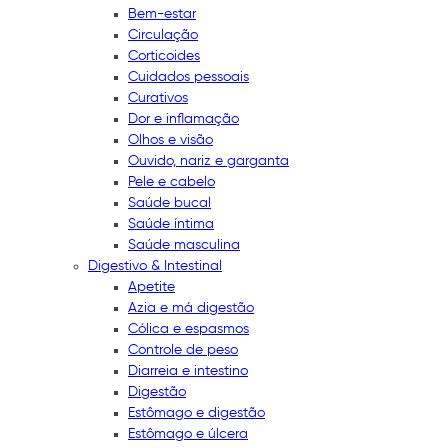
Bem-estar
Circulação
Corticoides
Cuidados pessoais
Curativos
Dor e inflamação
Olhos e visão
Ouvido, nariz e garganta
Pele e cabelo
Saúde bucal
Saúde íntima
Saúde masculina
Digestivo & Intestinal
Apetite
Azia e má digestão
Cólica e espasmos
Controle de peso
Diarreia e intestino
Digestão
Estômago e digestão
Estômago e úlcera