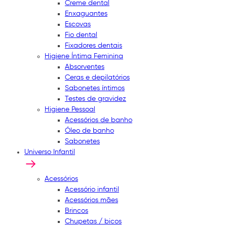
Creme dental
Enxaguantes
Escovas
Fio dental
Fixadores dentais
Higiene Íntima Feminina
Absorventes
Ceras e depilatórios
Sabonetes íntimos
Testes de gravidez
Higiene Pessoal
Acessórios de banho
Óleo de banho
Sabonetes
Universo Infantil
Acessórios
Acessório infantil
Acessórios mães
Brincos
Chupetas / bicos