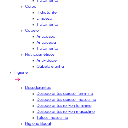
Tratamento
Corpo
Hidratante
Limpeza
Tratamento
Cabelo
Anticaspa
Antiqueda
Tratamento
Nutricosméticos
Anti-idade
Cabelo e unha
Higiene
Desodorantes
Desodorantes aerosol feminino
Desodorantes aerosol masculino
Desodorantes roll-on feminino
Desodorantes roll-on masculino
Talcos masculino
Higiene Bucal