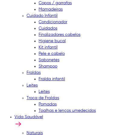
Copos / garrafas
Mamadeiras
Cuidado Infantil
Condicionador
Cuidados
Finalizadores cabelos
Higiene bucal
Kit infantil
Pele e cabelo
Sabonetes
Shampoo
Fraldas
Fralda infantil
Leites
Leites
Troca de Fraldas
Pomadas
Toalhas e lenços umedecidos
Vida Saudável
Naturais