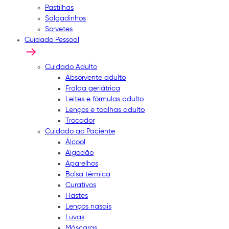
Pastilhas
Salgadinhos
Sorvetes
Cuidado Pessoal
Cuidado Adulto
Absorvente adulto
Fralda geriátrica
Leites e fórmulas adulto
Lenços e toalhas adulto
Trocador
Cuidado ao Paciente
Álcool
Algodão
Aparelhos
Bolsa térmica
Curativos
Hastes
Lenços nasais
Luvas
Máscaras