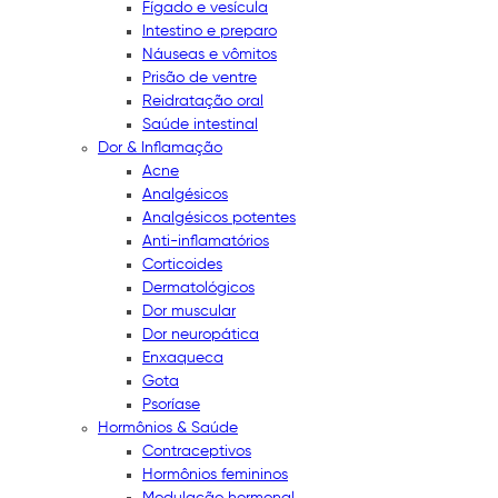
Fígado e vesícula
Intestino e preparo
Náuseas e vômitos
Prisão de ventre
Reidratação oral
Saúde intestinal
Dor & Inflamação
Acne
Analgésicos
Analgésicos potentes
Anti-inflamatórios
Corticoides
Dermatológicos
Dor muscular
Dor neuropática
Enxaqueca
Gota
Psoríase
Hormônios & Saúde
Contraceptivos
Hormônios femininos
Modulação hormonal