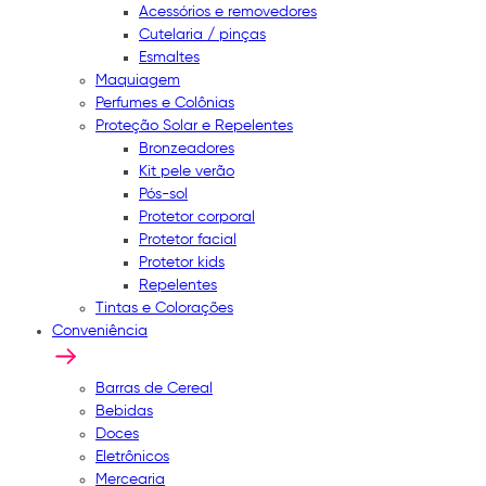
Acessórios e removedores
Cutelaria / pinças
Esmaltes
Maquiagem
Perfumes e Colônias
Proteção Solar e Repelentes
Bronzeadores
Kit pele verão
Pós-sol
Protetor corporal
Protetor facial
Protetor kids
Repelentes
Tintas e Colorações
Conveniência
Barras de Cereal
Bebidas
Doces
Eletrônicos
Mercearia