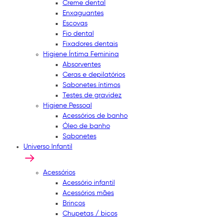
Creme dental
Enxaguantes
Escovas
Fio dental
Fixadores dentais
Higiene Íntima Feminina
Absorventes
Ceras e depilatórios
Sabonetes íntimos
Testes de gravidez
Higiene Pessoal
Acessórios de banho
Óleo de banho
Sabonetes
Universo Infantil
Acessórios
Acessório infantil
Acessórios mães
Brincos
Chupetas / bicos