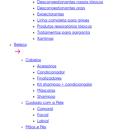
Descongestionantes nasais tópicos
Descongestionantes orais
Expectorantes
Linha completa para gripes
Produtos respiratórios tópicos
Tratamentos para garganta
Xantinas
Beleza
Cabelos
Acessórios
Condicionador
Finalizadores
Kit shampoo + condicionador
Máscaras
Shampoo
Cuidado com a Pele
Corporal
Facial
Labial
Mãos e Pés