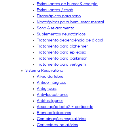
Estimulantes de humor & energia
Estimulantes / tdah
Fitoterápicos para sono
Nootrópicos para bem-estar mental
Sono & relaxamento
Suplementos neurotônicos
Tratamento dependência de álcool
Tratamento para alzheimer
Tratamento para epilepsia
Tratamento para parkinson
Tratamento para vertigem
Sistema Respiratório
Alívio da febre
Anticolinérgicos
Antigripais
Anti-leucotrienos
Antitussígenos
Associação beta2 + corticoide
Broncodilatadores
Combinações respiratórias
Corticoides inalatórios