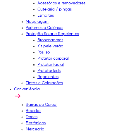
Acessórios e removedores
Cutelaria / pinças
Esmaltes
Maquiagem
Perfumes e Colônias
Proteção Solar e Repelentes
Bronzeadores
Kit pele verão
Pós-sol
Protetor corporal
Protetor facial
Protetor kids
Repelentes
Tintas e Colorações
Conveniência
Barras de Cereal
Bebidas
Doces
Eletrônicos
Mercearia