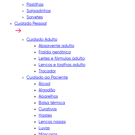
Pastilhas
Salgadinhos
Sorvetes
Cuidado Pessoal
Cuidado Adulto
Absorvente adulto
Fralda geriátrica
Leites e fórmulas adulto
Lenços e toalhas adulto
Trocador
Cuidado ao Paciente
Álcool
Algodão
Aparelhos
Bolsa térmica
Curativos
Hastes
Lenços nasais
Luvas
Máscaras