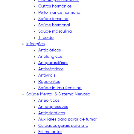
Outros hormônios
Performance hormonal
Saúde feminina
Saúde hormonal
Saúde masculina
Tireoide
Infecções
Antibióticos
Antifúngicos
Antiparasitários
Antissépticos
Antivirais
Repelentes
Saúde íntima feminina
Saúde Mental & Sistema Nervoso
Ansiolíticos
Antidepressivos
Antipsicóticos
Auxiliares para parar de fumar
Cuidados gerais para snc
Estimulantes