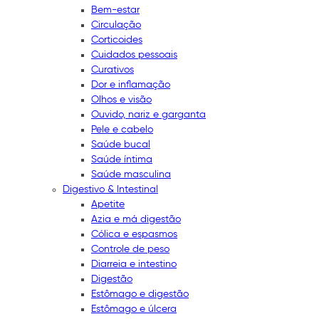
Bem-estar
Circulação
Corticoides
Cuidados pessoais
Curativos
Dor e inflamação
Olhos e visão
Ouvido, nariz e garganta
Pele e cabelo
Saúde bucal
Saúde íntima
Saúde masculina
Digestivo & Intestinal
Apetite
Azia e má digestão
Cólica e espasmos
Controle de peso
Diarreia e intestino
Digestão
Estômago e digestão
Estômago e úlcera