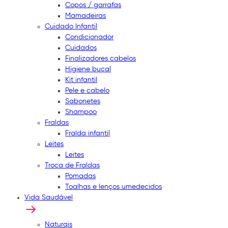
Copos / garrafas
Mamadeiras
Cuidado Infantil
Condicionador
Cuidados
Finalizadores cabelos
Higiene bucal
Kit infantil
Pele e cabelo
Sabonetes
Shampoo
Fraldas
Fralda infantil
Leites
Leites
Troca de Fraldas
Pomadas
Toalhas e lenços umedecidos
Vida Saudável
Naturais