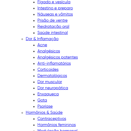
Fígado e vesícula
Intestino e preparo
Náuseas e vômitos
Prisão de ventre
Reidratação oral
Saúde intestinal
Dor & Inflamação
Acne
Analgésicos
Analgésicos potentes
Anti-inflamatórios
Corticoides
Dermatológicos
Dor muscular
Dor neuropática
Enxaqueca
Gota
Psoríase
Hormônios & Saúde
Contraceptivos
Hormônios femininos
Modulação hormonal