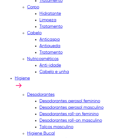
Tratamento
Corpo
Hidratante
Limpeza
Tratamento
Cabelo
Anticaspa
Antiqueda
Tratamento
Nutricosméticos
Anti-idade
Cabelo e unha
Higiene
Desodorantes
Desodorantes aerosol feminino
Desodorantes aerosol masculino
Desodorantes roll-on feminino
Desodorantes roll-on masculino
Talcos masculino
Higiene Bucal