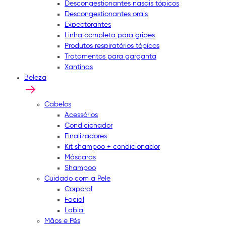
Descongestionantes nasais tópicos
Descongestionantes orais
Expectorantes
Linha completa para gripes
Produtos respiratórios tópicos
Tratamentos para garganta
Xantinas
Beleza
Cabelos
Acessórios
Condicionador
Finalizadores
Kit shampoo + condicionador
Máscaras
Shampoo
Cuidado com a Pele
Corporal
Facial
Labial
Mãos e Pés