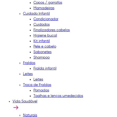
Copos / garrafas
Mamadeiras
Cuidado Infantil
Condicionador
Cuidados
Finalizadores cabelos
Higiene bucal
Kit infantil
Pele e cabelo
Sabonetes
Shampoo
Fraldas
Fralda infantil
Leites
Leites
Troca de Fraldas
Pomadas
Toalhas e lenços umedecidos
Vida Saudável
Naturais