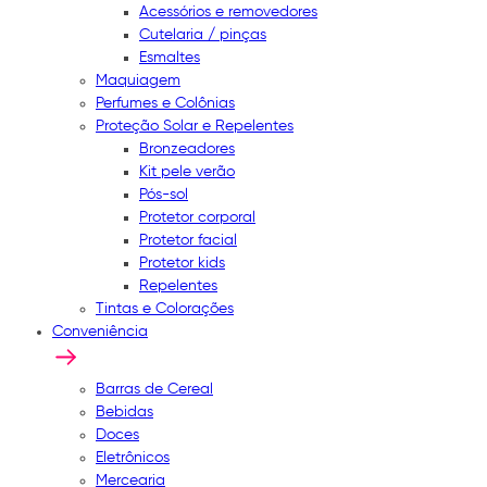
Acessórios e removedores
Cutelaria / pinças
Esmaltes
Maquiagem
Perfumes e Colônias
Proteção Solar e Repelentes
Bronzeadores
Kit pele verão
Pós-sol
Protetor corporal
Protetor facial
Protetor kids
Repelentes
Tintas e Colorações
Conveniência
Barras de Cereal
Bebidas
Doces
Eletrônicos
Mercearia