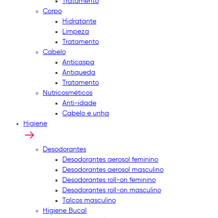
Tratamento
Corpo
Hidratante
Limpeza
Tratamento
Cabelo
Anticaspa
Antiqueda
Tratamento
Nutricosméticos
Anti-idade
Cabelo e unha
Higiene
Desodorantes
Desodorantes aerosol feminino
Desodorantes aerosol masculino
Desodorantes roll-on feminino
Desodorantes roll-on masculino
Talcos masculino
Higiene Bucal