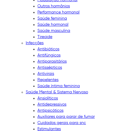
Outros hormônios
Performance hormonal
Saúde feminina
Saúde hormonal
Saúde masculina
Tireoide
Infecções
Antibióticos
Antifúngicos
Antiparasitários
Antissépticos
Antivirais
Repelentes
Saúde íntima feminina
Saúde Mental & Sistema Nervoso
Ansiolíticos
Antidepressivos
Antipsicóticos
Auxiliares para parar de fumar
Cuidados gerais para snc
Estimulantes