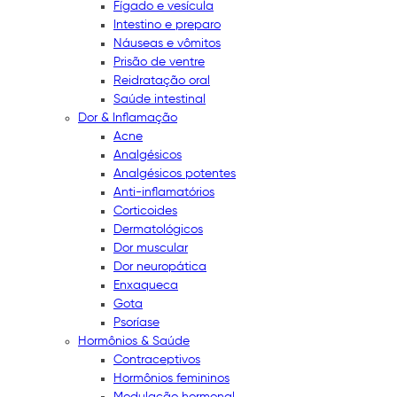
Fígado e vesícula
Intestino e preparo
Náuseas e vômitos
Prisão de ventre
Reidratação oral
Saúde intestinal
Dor & Inflamação
Acne
Analgésicos
Analgésicos potentes
Anti-inflamatórios
Corticoides
Dermatológicos
Dor muscular
Dor neuropática
Enxaqueca
Gota
Psoríase
Hormônios & Saúde
Contraceptivos
Hormônios femininos
Modulação hormonal