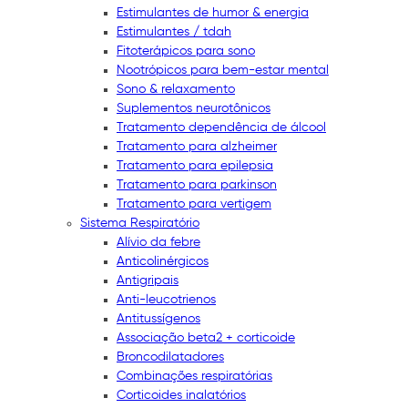
Estimulantes de humor & energia
Estimulantes / tdah
Fitoterápicos para sono
Nootrópicos para bem-estar mental
Sono & relaxamento
Suplementos neurotônicos
Tratamento dependência de álcool
Tratamento para alzheimer
Tratamento para epilepsia
Tratamento para parkinson
Tratamento para vertigem
Sistema Respiratório
Alívio da febre
Anticolinérgicos
Antigripais
Anti-leucotrienos
Antitussígenos
Associação beta2 + corticoide
Broncodilatadores
Combinações respiratórias
Corticoides inalatórios