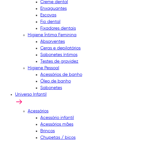
Creme dental
Enxaguantes
Escovas
Fio dental
Fixadores dentais
Higiene Íntima Feminina
Absorventes
Ceras e depilatórios
Sabonetes íntimos
Testes de gravidez
Higiene Pessoal
Acessórios de banho
Óleo de banho
Sabonetes
Universo Infantil
Acessórios
Acessório infantil
Acessórios mães
Brincos
Chupetas / bicos