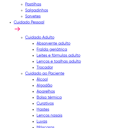
Pastilhas
Salgadinhos
Sorvetes
Cuidado Pessoal
Cuidado Adulto
Absorvente adulto
Fralda geriátrica
Leites e fórmulas adulto
Lenços e toalhas adulto
Trocador
Cuidado ao Paciente
Álcool
Algodão
Aparelhos
Bolsa térmica
Curativos
Hastes
Lenços nasais
Luvas
Máscaras