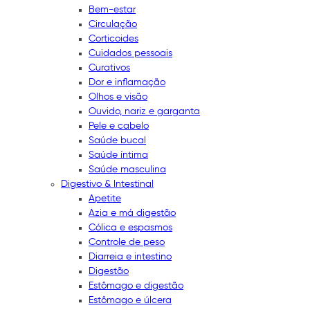
Bem-estar
Circulação
Corticoides
Cuidados pessoais
Curativos
Dor e inflamação
Olhos e visão
Ouvido, nariz e garganta
Pele e cabelo
Saúde bucal
Saúde íntima
Saúde masculina
Digestivo & Intestinal
Apetite
Azia e má digestão
Cólica e espasmos
Controle de peso
Diarreia e intestino
Digestão
Estômago e digestão
Estômago e úlcera