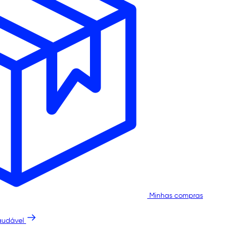
Minhas compras
audável