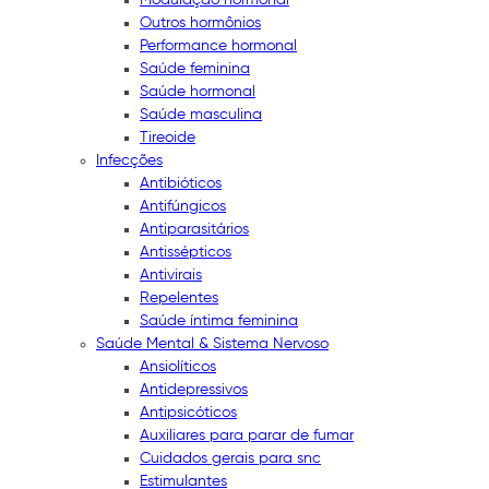
Outros hormônios
Performance hormonal
Saúde feminina
Saúde hormonal
Saúde masculina
Tireoide
Infecções
Antibióticos
Antifúngicos
Antiparasitários
Antissépticos
Antivirais
Repelentes
Saúde íntima feminina
Saúde Mental & Sistema Nervoso
Ansiolíticos
Antidepressivos
Antipsicóticos
Auxiliares para parar de fumar
Cuidados gerais para snc
Estimulantes