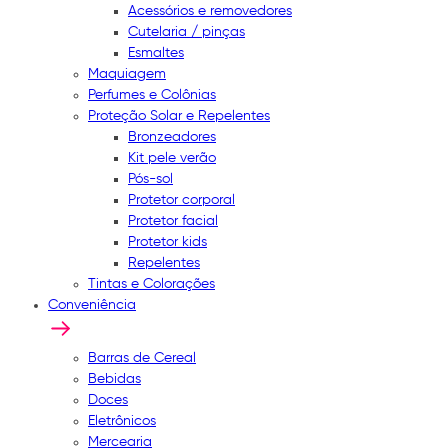
Acessórios e removedores
Cutelaria / pinças
Esmaltes
Maquiagem
Perfumes e Colônias
Proteção Solar e Repelentes
Bronzeadores
Kit pele verão
Pós-sol
Protetor corporal
Protetor facial
Protetor kids
Repelentes
Tintas e Colorações
Conveniência
Barras de Cereal
Bebidas
Doces
Eletrônicos
Mercearia