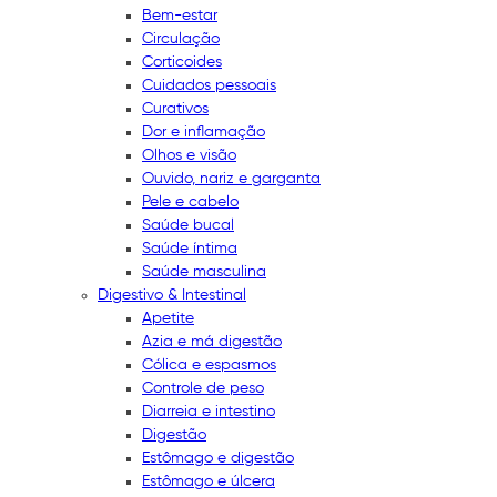
Bem-estar
Circulação
Corticoides
Cuidados pessoais
Curativos
Dor e inflamação
Olhos e visão
Ouvido, nariz e garganta
Pele e cabelo
Saúde bucal
Saúde íntima
Saúde masculina
Digestivo & Intestinal
Apetite
Azia e má digestão
Cólica e espasmos
Controle de peso
Diarreia e intestino
Digestão
Estômago e digestão
Estômago e úlcera