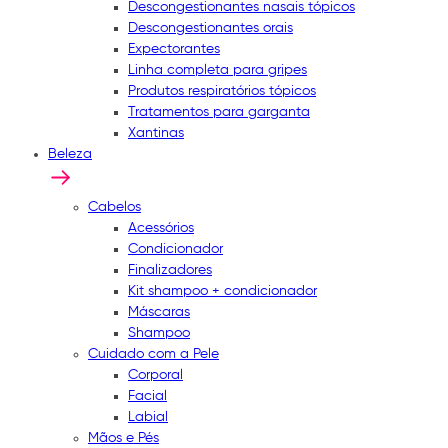
Descongestionantes nasais tópicos
Descongestionantes orais
Expectorantes
Linha completa para gripes
Produtos respiratórios tópicos
Tratamentos para garganta
Xantinas
Beleza
Cabelos
Acessórios
Condicionador
Finalizadores
Kit shampoo + condicionador
Máscaras
Shampoo
Cuidado com a Pele
Corporal
Facial
Labial
Mãos e Pés