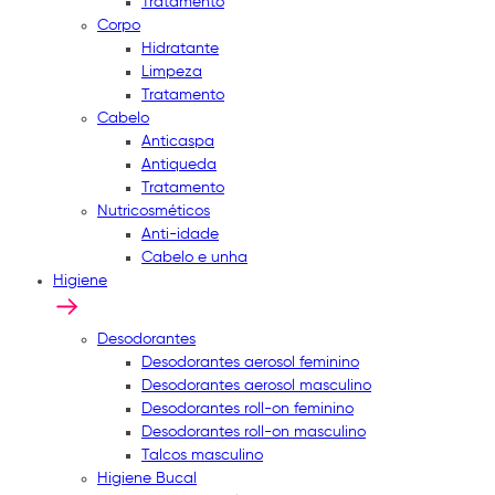
Tratamento
Corpo
Hidratante
Limpeza
Tratamento
Cabelo
Anticaspa
Antiqueda
Tratamento
Nutricosméticos
Anti-idade
Cabelo e unha
Higiene
Desodorantes
Desodorantes aerosol feminino
Desodorantes aerosol masculino
Desodorantes roll-on feminino
Desodorantes roll-on masculino
Talcos masculino
Higiene Bucal