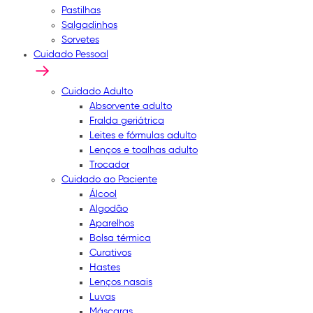
Pastilhas
Salgadinhos
Sorvetes
Cuidado Pessoal
Cuidado Adulto
Absorvente adulto
Fralda geriátrica
Leites e fórmulas adulto
Lenços e toalhas adulto
Trocador
Cuidado ao Paciente
Álcool
Algodão
Aparelhos
Bolsa térmica
Curativos
Hastes
Lenços nasais
Luvas
Máscaras