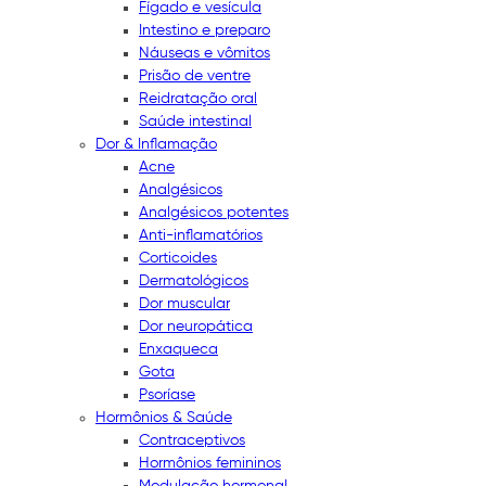
Fígado e vesícula
Intestino e preparo
Náuseas e vômitos
Prisão de ventre
Reidratação oral
Saúde intestinal
Dor & Inflamação
Acne
Analgésicos
Analgésicos potentes
Anti-inflamatórios
Corticoides
Dermatológicos
Dor muscular
Dor neuropática
Enxaqueca
Gota
Psoríase
Hormônios & Saúde
Contraceptivos
Hormônios femininos
Modulação hormonal