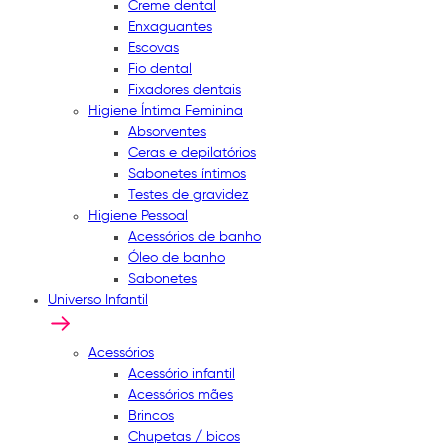
Creme dental
Enxaguantes
Escovas
Fio dental
Fixadores dentais
Higiene Íntima Feminina
Absorventes
Ceras e depilatórios
Sabonetes íntimos
Testes de gravidez
Higiene Pessoal
Acessórios de banho
Óleo de banho
Sabonetes
Universo Infantil
Acessórios
Acessório infantil
Acessórios mães
Brincos
Chupetas / bicos