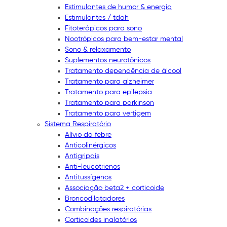
Estimulantes de humor & energia
Estimulantes / tdah
Fitoterápicos para sono
Nootrópicos para bem-estar mental
Sono & relaxamento
Suplementos neurotônicos
Tratamento dependência de álcool
Tratamento para alzheimer
Tratamento para epilepsia
Tratamento para parkinson
Tratamento para vertigem
Sistema Respiratório
Alívio da febre
Anticolinérgicos
Antigripais
Anti-leucotrienos
Antitussígenos
Associação beta2 + corticoide
Broncodilatadores
Combinações respiratórias
Corticoides inalatórios