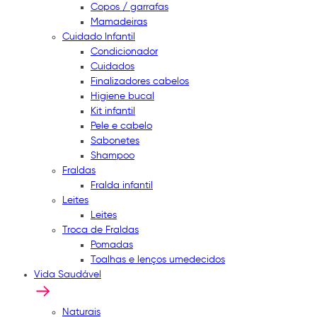
Copos / garrafas
Mamadeiras
Cuidado Infantil
Condicionador
Cuidados
Finalizadores cabelos
Higiene bucal
Kit infantil
Pele e cabelo
Sabonetes
Shampoo
Fraldas
Fralda infantil
Leites
Leites
Troca de Fraldas
Pomadas
Toalhas e lenços umedecidos
Vida Saudável
Naturais