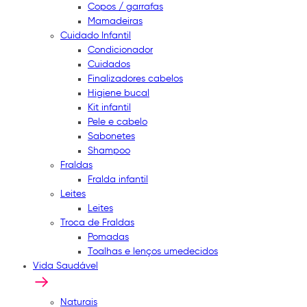
Copos / garrafas
Mamadeiras
Cuidado Infantil
Condicionador
Cuidados
Finalizadores cabelos
Higiene bucal
Kit infantil
Pele e cabelo
Sabonetes
Shampoo
Fraldas
Fralda infantil
Leites
Leites
Troca de Fraldas
Pomadas
Toalhas e lenços umedecidos
Vida Saudável
Naturais