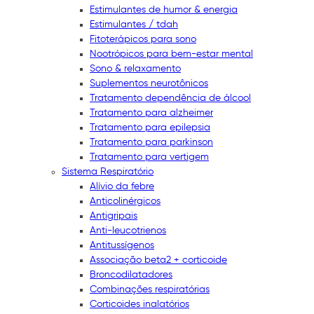
Estimulantes de humor & energia
Estimulantes / tdah
Fitoterápicos para sono
Nootrópicos para bem-estar mental
Sono & relaxamento
Suplementos neurotônicos
Tratamento dependência de álcool
Tratamento para alzheimer
Tratamento para epilepsia
Tratamento para parkinson
Tratamento para vertigem
Sistema Respiratório
Alívio da febre
Anticolinérgicos
Antigripais
Anti-leucotrienos
Antitussígenos
Associação beta2 + corticoide
Broncodilatadores
Combinações respiratórias
Corticoides inalatórios