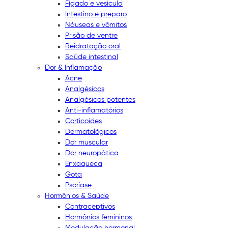
Fígado e vesícula
Intestino e preparo
Náuseas e vômitos
Prisão de ventre
Reidratação oral
Saúde intestinal
Dor & Inflamação
Acne
Analgésicos
Analgésicos potentes
Anti-inflamatórios
Corticoides
Dermatológicos
Dor muscular
Dor neuropática
Enxaqueca
Gota
Psoríase
Hormônios & Saúde
Contraceptivos
Hormônios femininos
Modulação hormonal