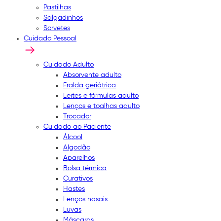
Pastilhas
Salgadinhos
Sorvetes
Cuidado Pessoal
Cuidado Adulto
Absorvente adulto
Fralda geriátrica
Leites e fórmulas adulto
Lenços e toalhas adulto
Trocador
Cuidado ao Paciente
Álcool
Algodão
Aparelhos
Bolsa térmica
Curativos
Hastes
Lenços nasais
Luvas
Máscaras