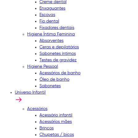
Creme dental
Enxaguantes
Escovas
Fio dental
Fixadores dentais
Higiene Íntima Feminina
Absorventes
Ceras e depilatórios
Sabonetes íntimos
Testes de gravidez
Higiene Pessoal
Acessórios de banho
Óleo de banho
Sabonetes
Universo Infantil
Acessórios
Acessório infantil
Acessórios mães
Brincos
Chupetas / bicos