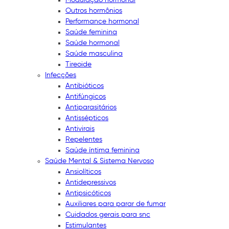
Outros hormônios
Performance hormonal
Saúde feminina
Saúde hormonal
Saúde masculina
Tireoide
Infecções
Antibióticos
Antifúngicos
Antiparasitários
Antissépticos
Antivirais
Repelentes
Saúde íntima feminina
Saúde Mental & Sistema Nervoso
Ansiolíticos
Antidepressivos
Antipsicóticos
Auxiliares para parar de fumar
Cuidados gerais para snc
Estimulantes