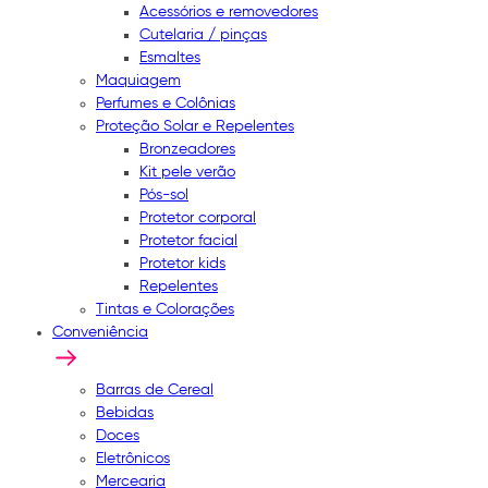
Acessórios e removedores
Cutelaria / pinças
Esmaltes
Maquiagem
Perfumes e Colônias
Proteção Solar e Repelentes
Bronzeadores
Kit pele verão
Pós-sol
Protetor corporal
Protetor facial
Protetor kids
Repelentes
Tintas e Colorações
Conveniência
Barras de Cereal
Bebidas
Doces
Eletrônicos
Mercearia