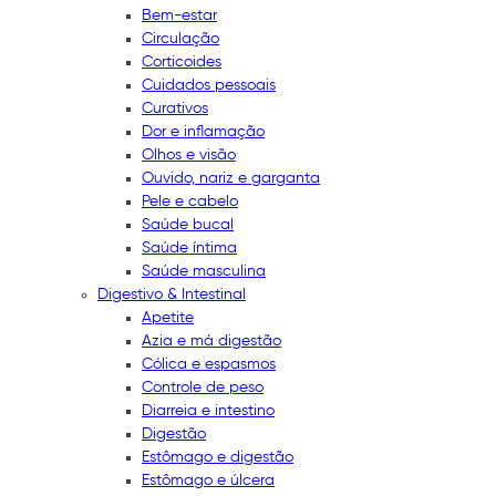
Bem-estar
Circulação
Corticoides
Cuidados pessoais
Curativos
Dor e inflamação
Olhos e visão
Ouvido, nariz e garganta
Pele e cabelo
Saúde bucal
Saúde íntima
Saúde masculina
Digestivo & Intestinal
Apetite
Azia e má digestão
Cólica e espasmos
Controle de peso
Diarreia e intestino
Digestão
Estômago e digestão
Estômago e úlcera