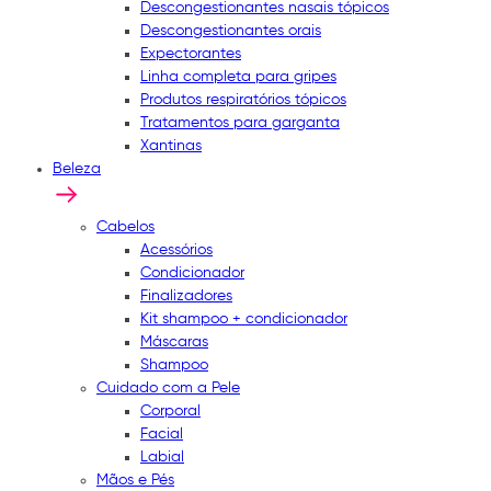
Descongestionantes nasais tópicos
Descongestionantes orais
Expectorantes
Linha completa para gripes
Produtos respiratórios tópicos
Tratamentos para garganta
Xantinas
Beleza
Cabelos
Acessórios
Condicionador
Finalizadores
Kit shampoo + condicionador
Máscaras
Shampoo
Cuidado com a Pele
Corporal
Facial
Labial
Mãos e Pés