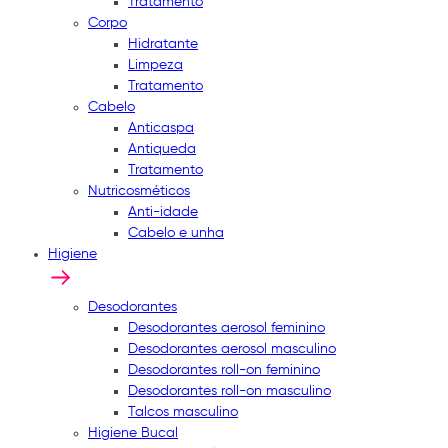
Tratamento
Corpo
Hidratante
Limpeza
Tratamento
Cabelo
Anticaspa
Antiqueda
Tratamento
Nutricosméticos
Anti-idade
Cabelo e unha
Higiene
Desodorantes
Desodorantes aerosol feminino
Desodorantes aerosol masculino
Desodorantes roll-on feminino
Desodorantes roll-on masculino
Talcos masculino
Higiene Bucal