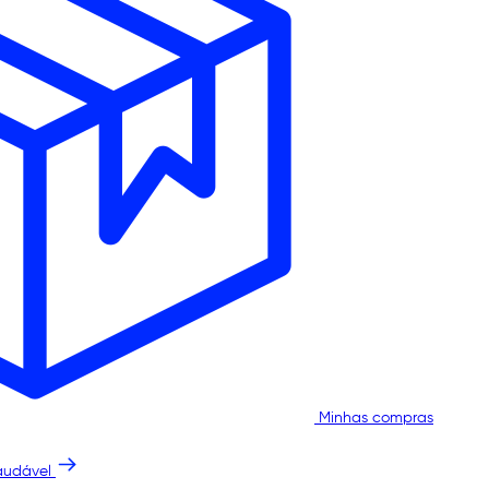
Minhas compras
audável