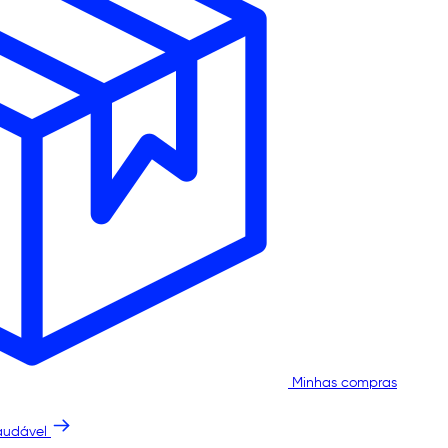
Minhas compras
audável