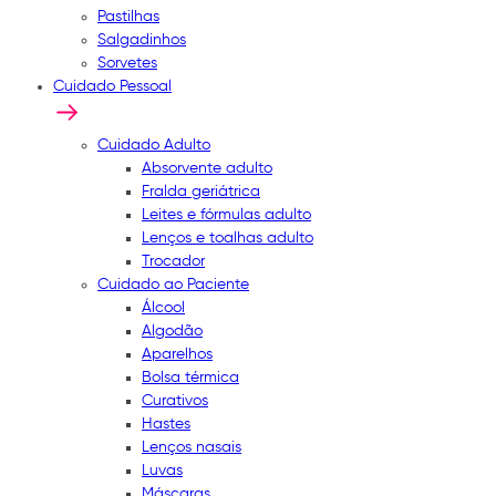
Pastilhas
Salgadinhos
Sorvetes
Cuidado Pessoal
Cuidado Adulto
Absorvente adulto
Fralda geriátrica
Leites e fórmulas adulto
Lenços e toalhas adulto
Trocador
Cuidado ao Paciente
Álcool
Algodão
Aparelhos
Bolsa térmica
Curativos
Hastes
Lenços nasais
Luvas
Máscaras