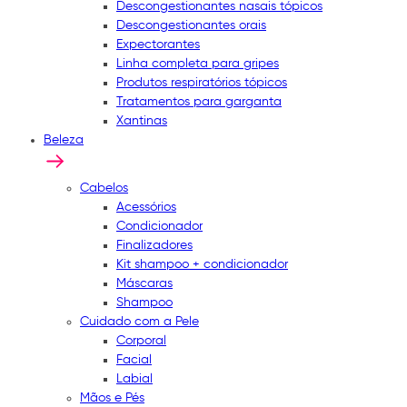
Descongestionantes nasais tópicos
Descongestionantes orais
Expectorantes
Linha completa para gripes
Produtos respiratórios tópicos
Tratamentos para garganta
Xantinas
Beleza
Cabelos
Acessórios
Condicionador
Finalizadores
Kit shampoo + condicionador
Máscaras
Shampoo
Cuidado com a Pele
Corporal
Facial
Labial
Mãos e Pés