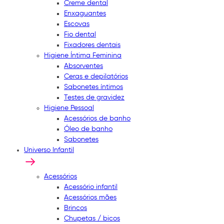
Creme dental
Enxaguantes
Escovas
Fio dental
Fixadores dentais
Higiene Íntima Feminina
Absorventes
Ceras e depilatórios
Sabonetes íntimos
Testes de gravidez
Higiene Pessoal
Acessórios de banho
Óleo de banho
Sabonetes
Universo Infantil
Acessórios
Acessório infantil
Acessórios mães
Brincos
Chupetas / bicos