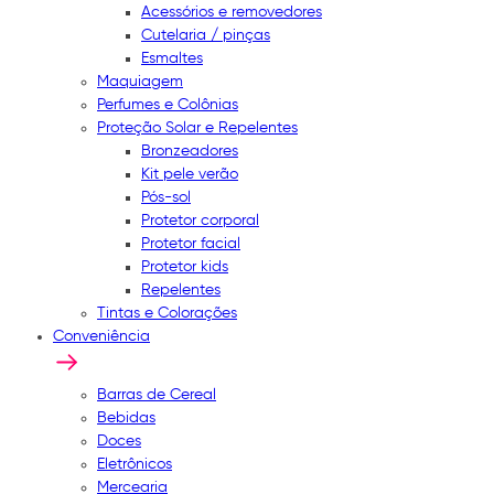
Acessórios e removedores
Cutelaria / pinças
Esmaltes
Maquiagem
Perfumes e Colônias
Proteção Solar e Repelentes
Bronzeadores
Kit pele verão
Pós-sol
Protetor corporal
Protetor facial
Protetor kids
Repelentes
Tintas e Colorações
Conveniência
Barras de Cereal
Bebidas
Doces
Eletrônicos
Mercearia