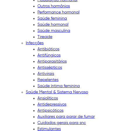
Outros hormônios
Performance hormonal
Saúde feminina
Saúde hormonal
Saúde masculina
Tireoide
Infecções
Antibióticos
Antifúngicos
Antiparasitários
Antissépticos
Antivirais
Repelentes
Saúde íntima feminina
Saúde Mental & Sistema Nervoso
Ansiolíticos
Antidepressivos
Antipsicóticos
Auxiliares para parar de fumar
Cuidados gerais para snc
Estimulantes