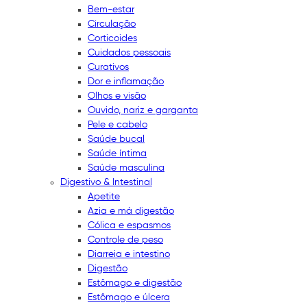
Bem-estar
Circulação
Corticoides
Cuidados pessoais
Curativos
Dor e inflamação
Olhos e visão
Ouvido, nariz e garganta
Pele e cabelo
Saúde bucal
Saúde íntima
Saúde masculina
Digestivo & Intestinal
Apetite
Azia e má digestão
Cólica e espasmos
Controle de peso
Diarreia e intestino
Digestão
Estômago e digestão
Estômago e úlcera