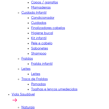
Copos / garrafas
Mamadeiras
Cuidado Infantil
Condicionador
Cuidados
Finalizadores cabelos
Higiene bucal
Kit infantil
Pele e cabelo
Sabonetes
Shampoo
Fraldas
Fralda infantil
Leites
Leites
Troca de Fraldas
Pomadas
Toalhas e lenços umedecidos
Vida Saudável
Naturais