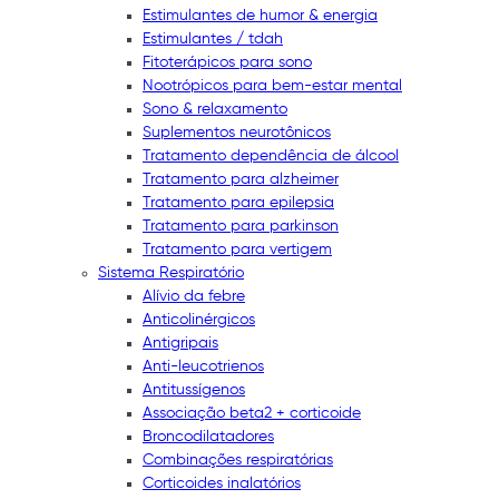
Estimulantes de humor & energia
Estimulantes / tdah
Fitoterápicos para sono
Nootrópicos para bem-estar mental
Sono & relaxamento
Suplementos neurotônicos
Tratamento dependência de álcool
Tratamento para alzheimer
Tratamento para epilepsia
Tratamento para parkinson
Tratamento para vertigem
Sistema Respiratório
Alívio da febre
Anticolinérgicos
Antigripais
Anti-leucotrienos
Antitussígenos
Associação beta2 + corticoide
Broncodilatadores
Combinações respiratórias
Corticoides inalatórios