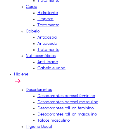
Tratamento
Corpo
Hidratante
Limpeza
Tratamento
Cabelo
Anticaspa
Antiqueda
Tratamento
Nutricosméticos
Anti-idade
Cabelo e unha
Higiene
Desodorantes
Desodorantes aerosol feminino
Desodorantes aerosol masculino
Desodorantes roll-on feminino
Desodorantes roll-on masculino
Talcos masculino
Higiene Bucal