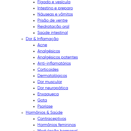
Fígado e vesícula
Intestino e preparo
Náuseas e vômitos
Prisão de ventre
Reidratação oral
Saúde intestinal
Dor & Inflamação
Acne
Analgésicos
Analgésicos potentes
Anti-inflamatórios
Corticoides
Dermatológicos
Dor muscular
Dor neuropática
Enxaqueca
Gota
Psoríase
Hormônios & Saúde
Contraceptivos
Hormônios femininos
Modulação hormonal