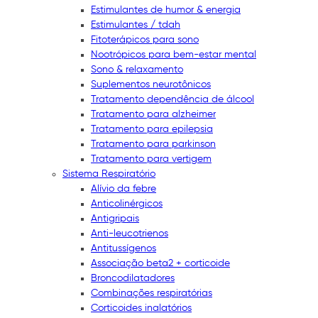
Estimulantes de humor & energia
Estimulantes / tdah
Fitoterápicos para sono
Nootrópicos para bem-estar mental
Sono & relaxamento
Suplementos neurotônicos
Tratamento dependência de álcool
Tratamento para alzheimer
Tratamento para epilepsia
Tratamento para parkinson
Tratamento para vertigem
Sistema Respiratório
Alívio da febre
Anticolinérgicos
Antigripais
Anti-leucotrienos
Antitussígenos
Associação beta2 + corticoide
Broncodilatadores
Combinações respiratórias
Corticoides inalatórios