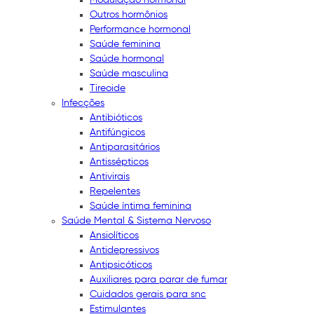
Outros hormônios
Performance hormonal
Saúde feminina
Saúde hormonal
Saúde masculina
Tireoide
Infecções
Antibióticos
Antifúngicos
Antiparasitários
Antissépticos
Antivirais
Repelentes
Saúde íntima feminina
Saúde Mental & Sistema Nervoso
Ansiolíticos
Antidepressivos
Antipsicóticos
Auxiliares para parar de fumar
Cuidados gerais para snc
Estimulantes