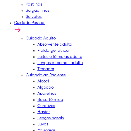
Pastilhas
Salgadinhos
Sorvetes
Cuidado Pessoal
Cuidado Adulto
Absorvente adulto
Fralda geriátrica
Leites e fórmulas adulto
Lenços e toalhas adulto
Trocador
Cuidado ao Paciente
Álcool
Algodão
Aparelhos
Bolsa térmica
Curativos
Hastes
Lenços nasais
Luvas
Máscaras