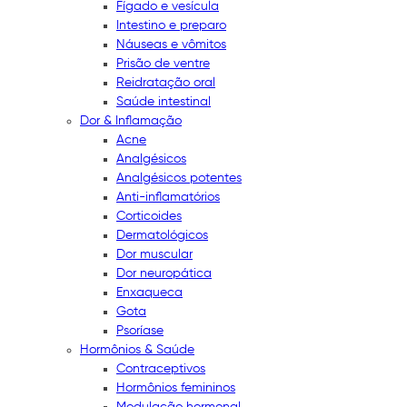
Fígado e vesícula
Intestino e preparo
Náuseas e vômitos
Prisão de ventre
Reidratação oral
Saúde intestinal
Dor & Inflamação
Acne
Analgésicos
Analgésicos potentes
Anti-inflamatórios
Corticoides
Dermatológicos
Dor muscular
Dor neuropática
Enxaqueca
Gota
Psoríase
Hormônios & Saúde
Contraceptivos
Hormônios femininos
Modulação hormonal