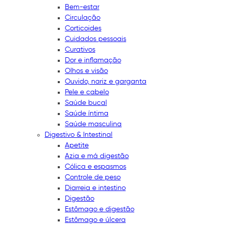
Bem-estar
Circulação
Corticoides
Cuidados pessoais
Curativos
Dor e inflamação
Olhos e visão
Ouvido, nariz e garganta
Pele e cabelo
Saúde bucal
Saúde íntima
Saúde masculina
Digestivo & Intestinal
Apetite
Azia e má digestão
Cólica e espasmos
Controle de peso
Diarreia e intestino
Digestão
Estômago e digestão
Estômago e úlcera