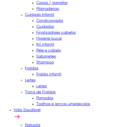
Copos / garrafas
Mamadeiras
Cuidado Infantil
Condicionador
Cuidados
Finalizadores cabelos
Higiene bucal
Kit infantil
Pele e cabelo
Sabonetes
Shampoo
Fraldas
Fralda infantil
Leites
Leites
Troca de Fraldas
Pomadas
Toalhas e lenços umedecidos
Vida Saudável
Naturais