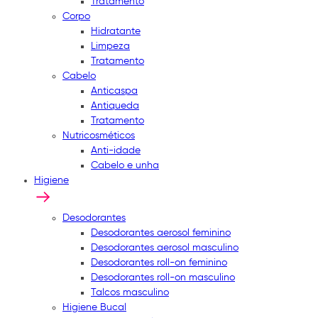
Tratamento
Corpo
Hidratante
Limpeza
Tratamento
Cabelo
Anticaspa
Antiqueda
Tratamento
Nutricosméticos
Anti-idade
Cabelo e unha
Higiene
Desodorantes
Desodorantes aerosol feminino
Desodorantes aerosol masculino
Desodorantes roll-on feminino
Desodorantes roll-on masculino
Talcos masculino
Higiene Bucal