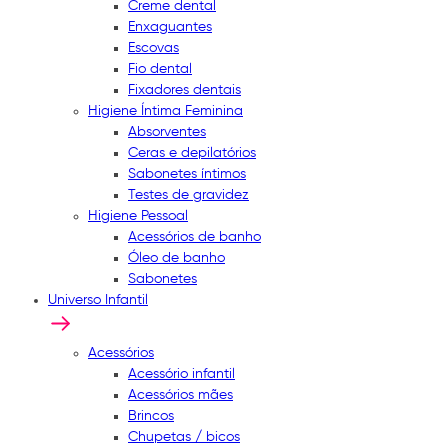
Creme dental
Enxaguantes
Escovas
Fio dental
Fixadores dentais
Higiene Íntima Feminina
Absorventes
Ceras e depilatórios
Sabonetes íntimos
Testes de gravidez
Higiene Pessoal
Acessórios de banho
Óleo de banho
Sabonetes
Universo Infantil
Acessórios
Acessório infantil
Acessórios mães
Brincos
Chupetas / bicos