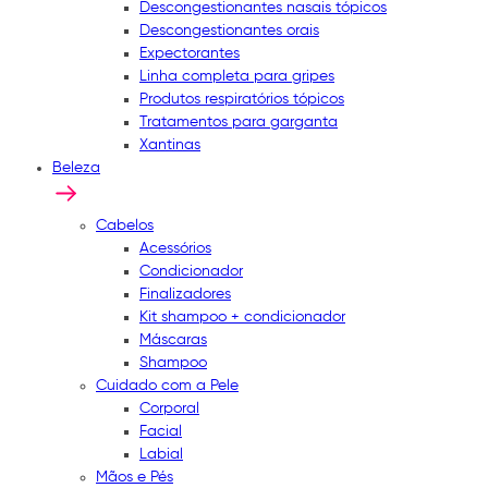
Descongestionantes nasais tópicos
Descongestionantes orais
Expectorantes
Linha completa para gripes
Produtos respiratórios tópicos
Tratamentos para garganta
Xantinas
Beleza
Cabelos
Acessórios
Condicionador
Finalizadores
Kit shampoo + condicionador
Máscaras
Shampoo
Cuidado com a Pele
Corporal
Facial
Labial
Mãos e Pés