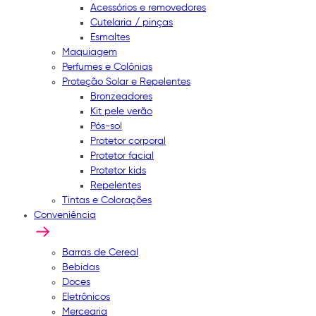
Acessórios e removedores
Cutelaria / pinças
Esmaltes
Maquiagem
Perfumes e Colônias
Proteção Solar e Repelentes
Bronzeadores
Kit pele verão
Pós-sol
Protetor corporal
Protetor facial
Protetor kids
Repelentes
Tintas e Colorações
Conveniência
Barras de Cereal
Bebidas
Doces
Eletrônicos
Mercearia