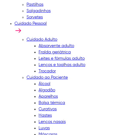
Pastilhas
Salgadinhos
Sorvetes
Cuidado Pessoal
Cuidado Adulto
Absorvente adulto
Fralda geriátrica
Leites e fórmulas adulto
Lenços e toalhas adulto
Trocador
Cuidado ao Paciente
Álcool
Algodão
Aparelhos
Bolsa térmica
Curativos
Hastes
Lenços nasais
Luvas
Máscaras