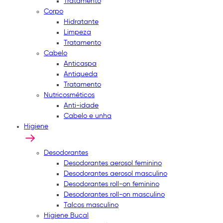
Tratamento
Corpo
Hidratante
Limpeza
Tratamento
Cabelo
Anticaspa
Antiqueda
Tratamento
Nutricosméticos
Anti-idade
Cabelo e unha
Higiene
Desodorantes
Desodorantes aerosol feminino
Desodorantes aerosol masculino
Desodorantes roll-on feminino
Desodorantes roll-on masculino
Talcos masculino
Higiene Bucal