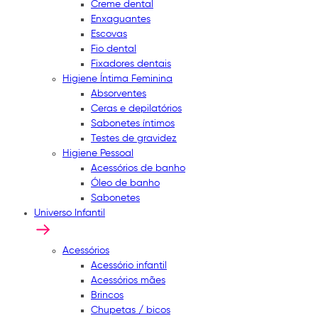
Creme dental
Enxaguantes
Escovas
Fio dental
Fixadores dentais
Higiene Íntima Feminina
Absorventes
Ceras e depilatórios
Sabonetes íntimos
Testes de gravidez
Higiene Pessoal
Acessórios de banho
Óleo de banho
Sabonetes
Universo Infantil
Acessórios
Acessório infantil
Acessórios mães
Brincos
Chupetas / bicos