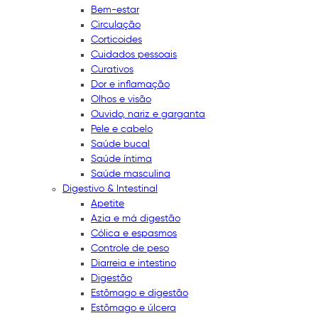
Bem-estar
Circulação
Corticoides
Cuidados pessoais
Curativos
Dor e inflamação
Olhos e visão
Ouvido, nariz e garganta
Pele e cabelo
Saúde bucal
Saúde íntima
Saúde masculina
Digestivo & Intestinal
Apetite
Azia e má digestão
Cólica e espasmos
Controle de peso
Diarreia e intestino
Digestão
Estômago e digestão
Estômago e úlcera