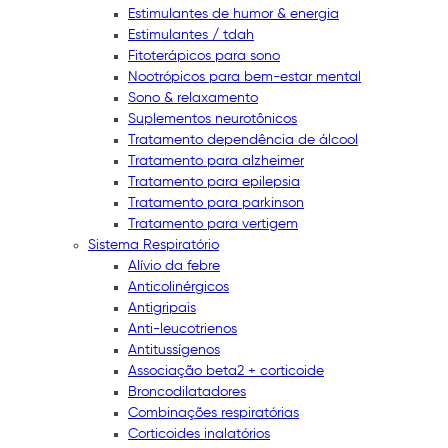
Estimulantes de humor & energia
Estimulantes / tdah
Fitoterápicos para sono
Nootrópicos para bem-estar mental
Sono & relaxamento
Suplementos neurotônicos
Tratamento dependência de álcool
Tratamento para alzheimer
Tratamento para epilepsia
Tratamento para parkinson
Tratamento para vertigem
Sistema Respiratório
Alívio da febre
Anticolinérgicos
Antigripais
Anti-leucotrienos
Antitussígenos
Associação beta2 + corticoide
Broncodilatadores
Combinações respiratórias
Corticoides inalatórios