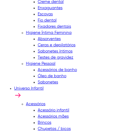
Creme dental
Enxaguantes
Escovas
Fio dental
Fixadores dentais
Higiene Íntima Feminina
Absorventes
Ceras e depilatórios
Sabonetes íntimos
Testes de gravidez
Higiene Pessoal
Acessórios de banho
Óleo de banho
Sabonetes
Universo Infantil
Acessórios
Acessório infantil
Acessórios mães
Brincos
Chupetas / bicos