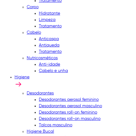
Tratamento
Corpo
Hidratante
Limpeza
Tratamento
Cabelo
Anticaspa
Antiqueda
Tratamento
Nutricosméticos
Anti-idade
Cabelo e unha
Higiene
Desodorantes
Desodorantes aerosol feminino
Desodorantes aerosol masculino
Desodorantes roll-on feminino
Desodorantes roll-on masculino
Talcos masculino
Higiene Bucal