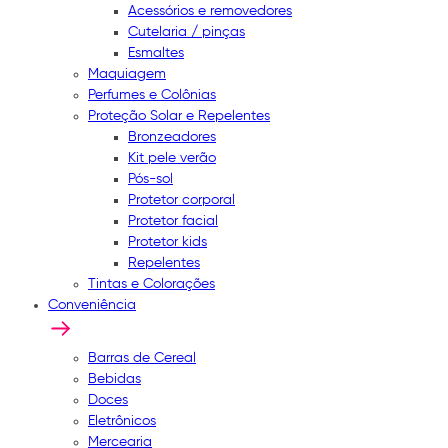
Acessórios e removedores
Cutelaria / pinças
Esmaltes
Maquiagem
Perfumes e Colônias
Proteção Solar e Repelentes
Bronzeadores
Kit pele verão
Pós-sol
Protetor corporal
Protetor facial
Protetor kids
Repelentes
Tintas e Colorações
Conveniência
Barras de Cereal
Bebidas
Doces
Eletrônicos
Mercearia