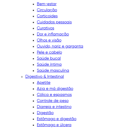
Bem-estar
Circulação
Corticoides
Cuidados pessoais
Curativos
Dor e inflamação
Olhos e visão
Ouvido, nariz e garganta
Pele e cabelo
Saúde bucal
Saúde íntima
Saúde masculina
Digestivo & Intestinal
Apetite
Azia e má digestão
Cólica e espasmos
Controle de peso
Diarreia e intestino
Digestão
Estômago e digestão
Estômago e úlcera