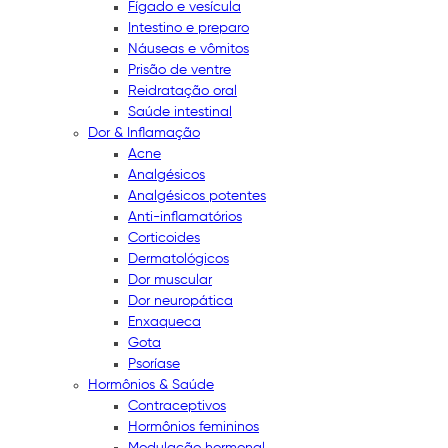
Fígado e vesícula
Intestino e preparo
Náuseas e vômitos
Prisão de ventre
Reidratação oral
Saúde intestinal
Dor & Inflamação
Acne
Analgésicos
Analgésicos potentes
Anti-inflamatórios
Corticoides
Dermatológicos
Dor muscular
Dor neuropática
Enxaqueca
Gota
Psoríase
Hormônios & Saúde
Contraceptivos
Hormônios femininos
Modulação hormonal