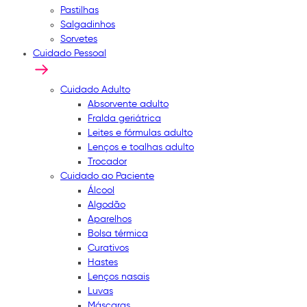
Pastilhas
Salgadinhos
Sorvetes
Cuidado Pessoal
Cuidado Adulto
Absorvente adulto
Fralda geriátrica
Leites e fórmulas adulto
Lenços e toalhas adulto
Trocador
Cuidado ao Paciente
Álcool
Algodão
Aparelhos
Bolsa térmica
Curativos
Hastes
Lenços nasais
Luvas
Máscaras