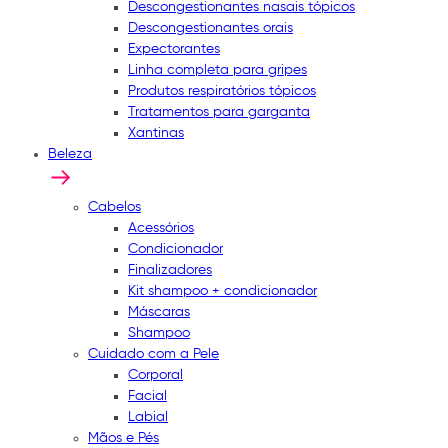
Descongestionantes nasais tópicos
Descongestionantes orais
Expectorantes
Linha completa para gripes
Produtos respiratórios tópicos
Tratamentos para garganta
Xantinas
Beleza
Cabelos
Acessórios
Condicionador
Finalizadores
Kit shampoo + condicionador
Máscaras
Shampoo
Cuidado com a Pele
Corporal
Facial
Labial
Mãos e Pés