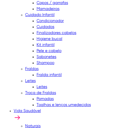
Copos / garrafas
Mamadeiras
Cuidado Infantil
Condicionador
Cuidados
Finalizadores cabelos
Higiene bucal
Kit infantil
Pele e cabelo
Sabonetes
Shampoo
Fraldas
Fralda infantil
Leites
Leites
Troca de Fraldas
Pomadas
Toalhas e lenços umedecidos
Vida Saudável
Naturais