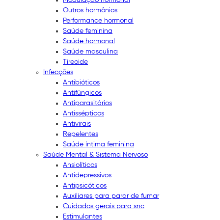
Outros hormônios
Performance hormonal
Saúde feminina
Saúde hormonal
Saúde masculina
Tireoide
Infecções
Antibióticos
Antifúngicos
Antiparasitários
Antissépticos
Antivirais
Repelentes
Saúde íntima feminina
Saúde Mental & Sistema Nervoso
Ansiolíticos
Antidepressivos
Antipsicóticos
Auxiliares para parar de fumar
Cuidados gerais para snc
Estimulantes