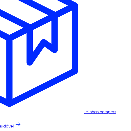
Minhas compras
audável