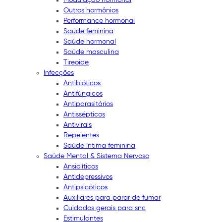
Outros hormônios
Performance hormonal
Saúde feminina
Saúde hormonal
Saúde masculina
Tireoide
Infecções
Antibióticos
Antifúngicos
Antiparasitários
Antissépticos
Antivirais
Repelentes
Saúde íntima feminina
Saúde Mental & Sistema Nervoso
Ansiolíticos
Antidepressivos
Antipsicóticos
Auxiliares para parar de fumar
Cuidados gerais para snc
Estimulantes