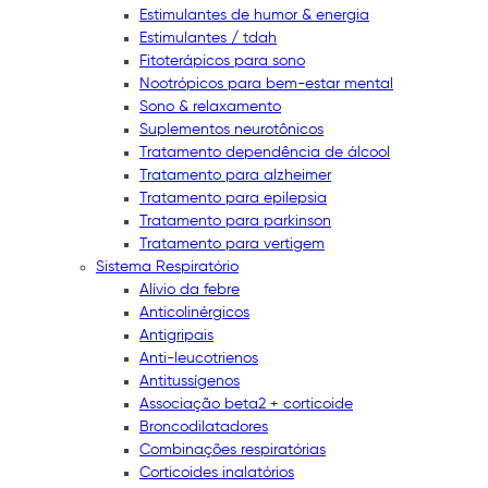
Estimulantes de humor & energia
Estimulantes / tdah
Fitoterápicos para sono
Nootrópicos para bem-estar mental
Sono & relaxamento
Suplementos neurotônicos
Tratamento dependência de álcool
Tratamento para alzheimer
Tratamento para epilepsia
Tratamento para parkinson
Tratamento para vertigem
Sistema Respiratório
Alívio da febre
Anticolinérgicos
Antigripais
Anti-leucotrienos
Antitussígenos
Associação beta2 + corticoide
Broncodilatadores
Combinações respiratórias
Corticoides inalatórios