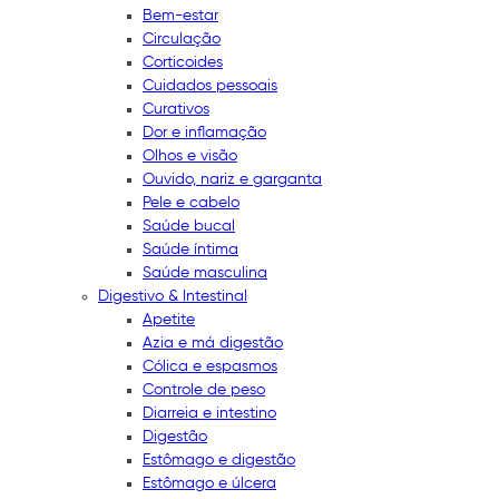
Bem-estar
Circulação
Corticoides
Cuidados pessoais
Curativos
Dor e inflamação
Olhos e visão
Ouvido, nariz e garganta
Pele e cabelo
Saúde bucal
Saúde íntima
Saúde masculina
Digestivo & Intestinal
Apetite
Azia e má digestão
Cólica e espasmos
Controle de peso
Diarreia e intestino
Digestão
Estômago e digestão
Estômago e úlcera