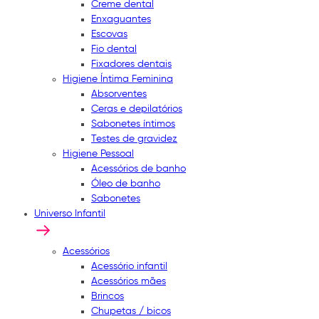
Creme dental
Enxaguantes
Escovas
Fio dental
Fixadores dentais
Higiene Íntima Feminina
Absorventes
Ceras e depilatórios
Sabonetes íntimos
Testes de gravidez
Higiene Pessoal
Acessórios de banho
Óleo de banho
Sabonetes
Universo Infantil
Acessórios
Acessório infantil
Acessórios mães
Brincos
Chupetas / bicos