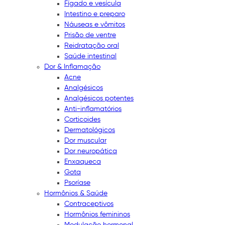
Fígado e vesícula
Intestino e preparo
Náuseas e vômitos
Prisão de ventre
Reidratação oral
Saúde intestinal
Dor & Inflamação
Acne
Analgésicos
Analgésicos potentes
Anti-inflamatórios
Corticoides
Dermatológicos
Dor muscular
Dor neuropática
Enxaqueca
Gota
Psoríase
Hormônios & Saúde
Contraceptivos
Hormônios femininos
Modulação hormonal