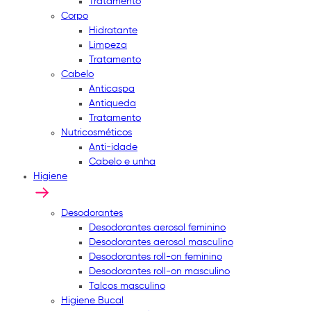
Tratamento
Corpo
Hidratante
Limpeza
Tratamento
Cabelo
Anticaspa
Antiqueda
Tratamento
Nutricosméticos
Anti-idade
Cabelo e unha
Higiene
Desodorantes
Desodorantes aerosol feminino
Desodorantes aerosol masculino
Desodorantes roll-on feminino
Desodorantes roll-on masculino
Talcos masculino
Higiene Bucal