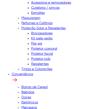
Acessórios e removedores
Cutelaria / pinças
Esmaltes
Maquiagem
Perfumes e Colônias
Proteção Solar e Repelentes
Bronzeadores
Kit pele verão
Pós-sol
Protetor corporal
Protetor facial
Protetor kids
Repelentes
Tintas e Colorações
Conveniência
Barras de Cereal
Bebidas
Doces
Eletrônicos
Mercearia