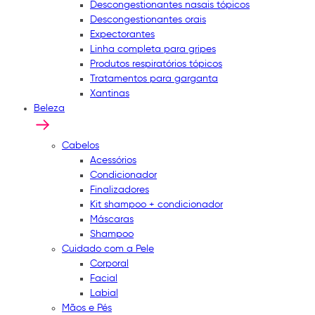
Descongestionantes nasais tópicos
Descongestionantes orais
Expectorantes
Linha completa para gripes
Produtos respiratórios tópicos
Tratamentos para garganta
Xantinas
Beleza
Cabelos
Acessórios
Condicionador
Finalizadores
Kit shampoo + condicionador
Máscaras
Shampoo
Cuidado com a Pele
Corporal
Facial
Labial
Mãos e Pés