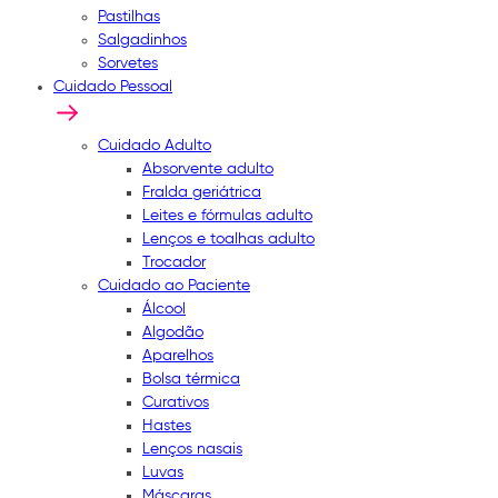
Pastilhas
Salgadinhos
Sorvetes
Cuidado Pessoal
Cuidado Adulto
Absorvente adulto
Fralda geriátrica
Leites e fórmulas adulto
Lenços e toalhas adulto
Trocador
Cuidado ao Paciente
Álcool
Algodão
Aparelhos
Bolsa térmica
Curativos
Hastes
Lenços nasais
Luvas
Máscaras