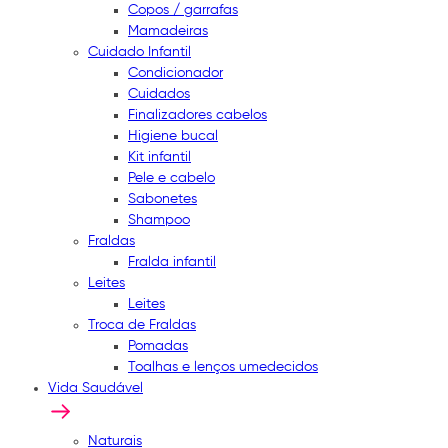
Copos / garrafas
Mamadeiras
Cuidado Infantil
Condicionador
Cuidados
Finalizadores cabelos
Higiene bucal
Kit infantil
Pele e cabelo
Sabonetes
Shampoo
Fraldas
Fralda infantil
Leites
Leites
Troca de Fraldas
Pomadas
Toalhas e lenços umedecidos
Vida Saudável
Naturais