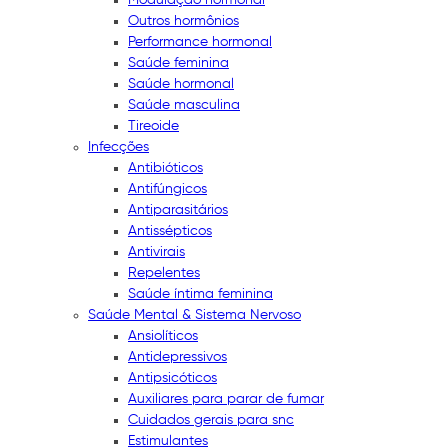
Outros hormônios
Performance hormonal
Saúde feminina
Saúde hormonal
Saúde masculina
Tireoide
Infecções
Antibióticos
Antifúngicos
Antiparasitários
Antissépticos
Antivirais
Repelentes
Saúde íntima feminina
Saúde Mental & Sistema Nervoso
Ansiolíticos
Antidepressivos
Antipsicóticos
Auxiliares para parar de fumar
Cuidados gerais para snc
Estimulantes