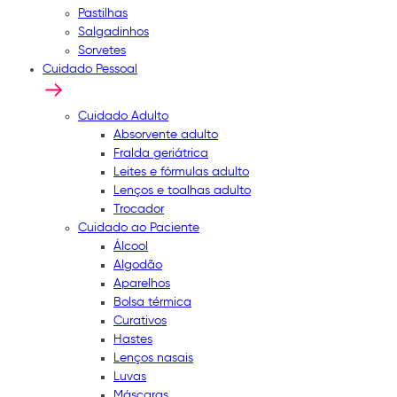
Pastilhas
Salgadinhos
Sorvetes
Cuidado Pessoal
Cuidado Adulto
Absorvente adulto
Fralda geriátrica
Leites e fórmulas adulto
Lenços e toalhas adulto
Trocador
Cuidado ao Paciente
Álcool
Algodão
Aparelhos
Bolsa térmica
Curativos
Hastes
Lenços nasais
Luvas
Máscaras