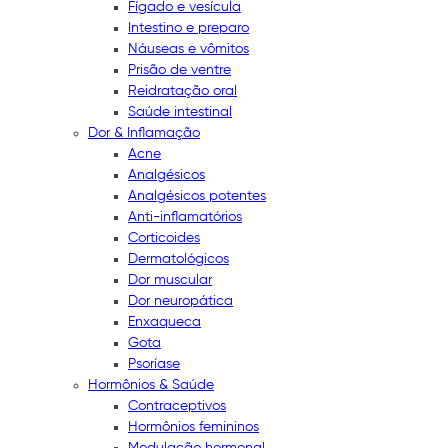
Fígado e vesícula
Intestino e preparo
Náuseas e vômitos
Prisão de ventre
Reidratação oral
Saúde intestinal
Dor & Inflamação
Acne
Analgésicos
Analgésicos potentes
Anti-inflamatórios
Corticoides
Dermatológicos
Dor muscular
Dor neuropática
Enxaqueca
Gota
Psoríase
Hormônios & Saúde
Contraceptivos
Hormônios femininos
Modulação hormonal