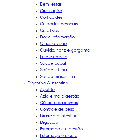
Bem-estar
Circulação
Corticoides
Cuidados pessoais
Curativos
Dor e inflamação
Olhos e visão
Ouvido, nariz e garganta
Pele e cabelo
Saúde bucal
Saúde íntima
Saúde masculina
Digestivo & Intestinal
Apetite
Azia e má digestão
Cólica e espasmos
Controle de peso
Diarreia e intestino
Digestão
Estômago e digestão
Estômago e úlcera