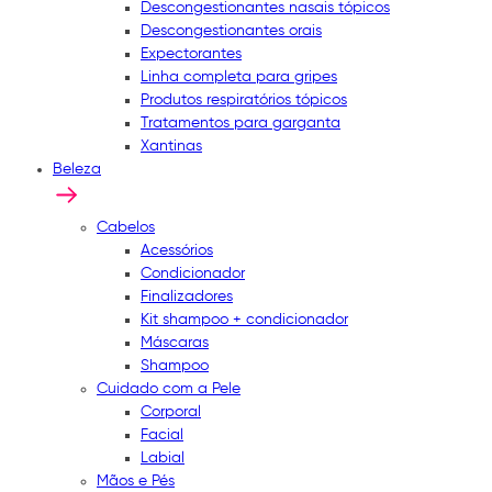
Descongestionantes nasais tópicos
Descongestionantes orais
Expectorantes
Linha completa para gripes
Produtos respiratórios tópicos
Tratamentos para garganta
Xantinas
Beleza
Cabelos
Acessórios
Condicionador
Finalizadores
Kit shampoo + condicionador
Máscaras
Shampoo
Cuidado com a Pele
Corporal
Facial
Labial
Mãos e Pés