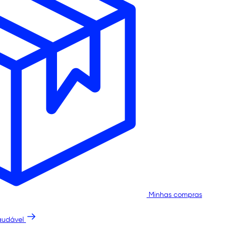
Minhas compras
audável