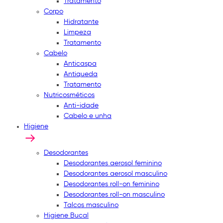
Tratamento
Corpo
Hidratante
Limpeza
Tratamento
Cabelo
Anticaspa
Antiqueda
Tratamento
Nutricosméticos
Anti-idade
Cabelo e unha
Higiene
Desodorantes
Desodorantes aerosol feminino
Desodorantes aerosol masculino
Desodorantes roll-on feminino
Desodorantes roll-on masculino
Talcos masculino
Higiene Bucal