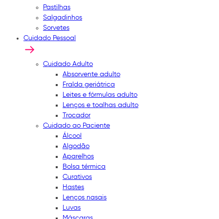
Pastilhas
Salgadinhos
Sorvetes
Cuidado Pessoal
Cuidado Adulto
Absorvente adulto
Fralda geriátrica
Leites e fórmulas adulto
Lenços e toalhas adulto
Trocador
Cuidado ao Paciente
Álcool
Algodão
Aparelhos
Bolsa térmica
Curativos
Hastes
Lenços nasais
Luvas
Máscaras