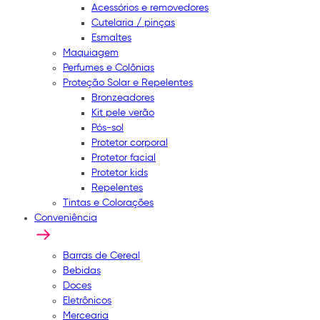
Acessórios e removedores
Cutelaria / pinças
Esmaltes
Maquiagem
Perfumes e Colônias
Proteção Solar e Repelentes
Bronzeadores
Kit pele verão
Pós-sol
Protetor corporal
Protetor facial
Protetor kids
Repelentes
Tintas e Colorações
Conveniência
Barras de Cereal
Bebidas
Doces
Eletrônicos
Mercearia