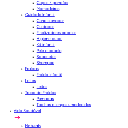
Copos / garrafas
Mamadeiras
Cuidado Infantil
Condicionador
Cuidados
Finalizadores cabelos
Higiene bucal
Kit infantil
Pele e cabelo
Sabonetes
Shampoo
Fraldas
Fralda infantil
Leites
Leites
Troca de Fraldas
Pomadas
Toalhas e lenços umedecidos
Vida Saudável
Naturais