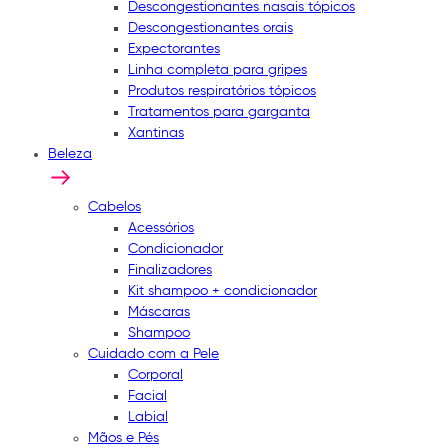
Descongestionantes nasais tópicos
Descongestionantes orais
Expectorantes
Linha completa para gripes
Produtos respiratórios tópicos
Tratamentos para garganta
Xantinas
Beleza
Cabelos
Acessórios
Condicionador
Finalizadores
Kit shampoo + condicionador
Máscaras
Shampoo
Cuidado com a Pele
Corporal
Facial
Labial
Mãos e Pés