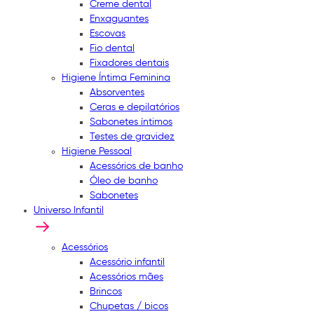
Creme dental
Enxaguantes
Escovas
Fio dental
Fixadores dentais
Higiene Íntima Feminina
Absorventes
Ceras e depilatórios
Sabonetes íntimos
Testes de gravidez
Higiene Pessoal
Acessórios de banho
Óleo de banho
Sabonetes
Universo Infantil
Acessórios
Acessório infantil
Acessórios mães
Brincos
Chupetas / bicos