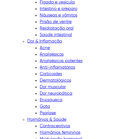
Fígado e vesícula
Intestino e preparo
Náuseas e vômitos
Prisão de ventre
Reidratação oral
Saúde intestinal
Dor & Inflamação
Acne
Analgésicos
Analgésicos potentes
Anti-inflamatórios
Corticoides
Dermatológicos
Dor muscular
Dor neuropática
Enxaqueca
Gota
Psoríase
Hormônios & Saúde
Contraceptivos
Hormônios femininos
Modulação hormonal