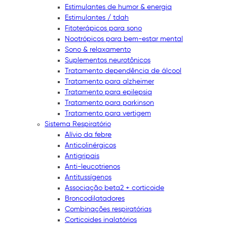
Estimulantes de humor & energia
Estimulantes / tdah
Fitoterápicos para sono
Nootrópicos para bem-estar mental
Sono & relaxamento
Suplementos neurotônicos
Tratamento dependência de álcool
Tratamento para alzheimer
Tratamento para epilepsia
Tratamento para parkinson
Tratamento para vertigem
Sistema Respiratório
Alívio da febre
Anticolinérgicos
Antigripais
Anti-leucotrienos
Antitussígenos
Associação beta2 + corticoide
Broncodilatadores
Combinações respiratórias
Corticoides inalatórios