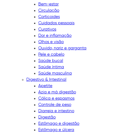
Bem-estar
Circulação
Corticoides
Cuidados pessoais
Curativos
Dor e inflamação
Olhos e visão
Ouvido, nariz e garganta
Pele e cabelo
Saúde bucal
Saúde íntima
Saúde masculina
Digestivo & Intestinal
Apetite
Azia e má digestão
Cólica e espasmos
Controle de peso
Diarreia e intestino
Digestão
Estômago e digestão
Estômago e úlcera