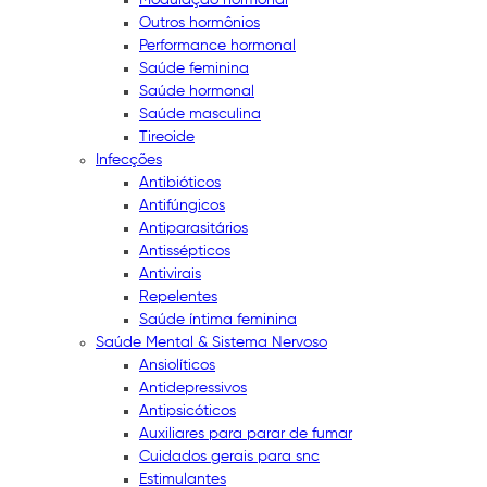
Outros hormônios
Performance hormonal
Saúde feminina
Saúde hormonal
Saúde masculina
Tireoide
Infecções
Antibióticos
Antifúngicos
Antiparasitários
Antissépticos
Antivirais
Repelentes
Saúde íntima feminina
Saúde Mental & Sistema Nervoso
Ansiolíticos
Antidepressivos
Antipsicóticos
Auxiliares para parar de fumar
Cuidados gerais para snc
Estimulantes