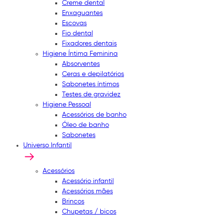
Creme dental
Enxaguantes
Escovas
Fio dental
Fixadores dentais
Higiene Íntima Feminina
Absorventes
Ceras e depilatórios
Sabonetes íntimos
Testes de gravidez
Higiene Pessoal
Acessórios de banho
Óleo de banho
Sabonetes
Universo Infantil
Acessórios
Acessório infantil
Acessórios mães
Brincos
Chupetas / bicos