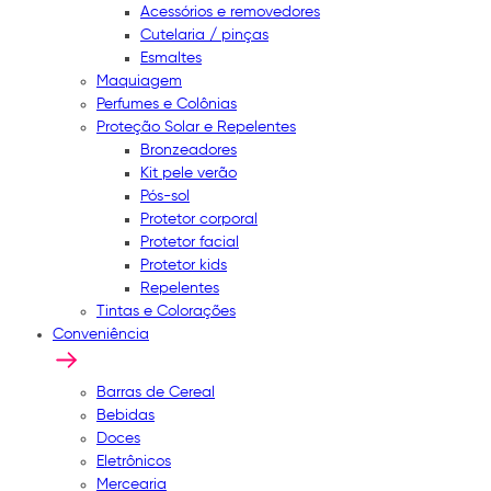
Acessórios e removedores
Cutelaria / pinças
Esmaltes
Maquiagem
Perfumes e Colônias
Proteção Solar e Repelentes
Bronzeadores
Kit pele verão
Pós-sol
Protetor corporal
Protetor facial
Protetor kids
Repelentes
Tintas e Colorações
Conveniência
Barras de Cereal
Bebidas
Doces
Eletrônicos
Mercearia