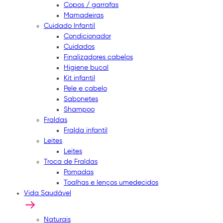
Copos / garrafas
Mamadeiras
Cuidado Infantil
Condicionador
Cuidados
Finalizadores cabelos
Higiene bucal
Kit infantil
Pele e cabelo
Sabonetes
Shampoo
Fraldas
Fralda infantil
Leites
Leites
Troca de Fraldas
Pomadas
Toalhas e lenços umedecidos
Vida Saudável
Naturais