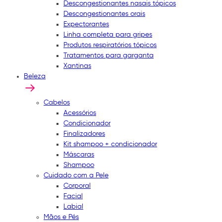
Descongestionantes nasais tópicos
Descongestionantes orais
Expectorantes
Linha completa para gripes
Produtos respiratórios tópicos
Tratamentos para garganta
Xantinas
Beleza
Cabelos
Acessórios
Condicionador
Finalizadores
Kit shampoo + condicionador
Máscaras
Shampoo
Cuidado com a Pele
Corporal
Facial
Labial
Mãos e Pés