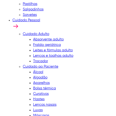
Pastilhas
Salgadinhos
Sorvetes
Cuidado Pessoal
Cuidado Adulto
Absorvente adulto
Fralda geriátrica
Leites e fórmulas adulto
Lenços e toalhas adulto
Trocador
Cuidado ao Paciente
Álcool
Algodão
Aparelhos
Bolsa térmica
Curativos
Hastes
Lenços nasais
Luvas
Máscaras