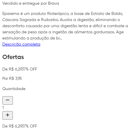
Vendido e entregue por Brava
Eparema é um produto fitoterápico, a base de Extrato de Boldo,
Cáscara Sagrada e Ruibarbo. Auxilia a digestão, eliminando o
desconforto causado por uma digestão lenta e difícil e combate a
sensação de peso após a ingetão de alimentos gordurosos. Age
estimulando a produção de bi…
Descrição completa
Ofertas
De R$ 6,29
37% OFF
Por R$ 3,95
Quantidade
1
De R$ 6,29
37% OFF