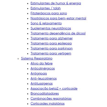
Estimulantes de humor & energia
Estimulantes / tdah
Fitoterápicos para sono
Nootrópicos para bem-estar mental
Sono & relaxamento
Suplementos neurotônicos
Tratamento dependência de álcool
Tratamento para alzheimer
Tratamento para epilepsia
Tratamento para parkinson
Tratamento para vertigem
Sistema Respiratório
Alívio da febre
Anticolinérgicos
Antigripais
Anti-leucotrienos
Antitussígenos
Associação beta2 + corticoide
Broncodilatadores
Combinações respiratórias
Corticoides inalatórios