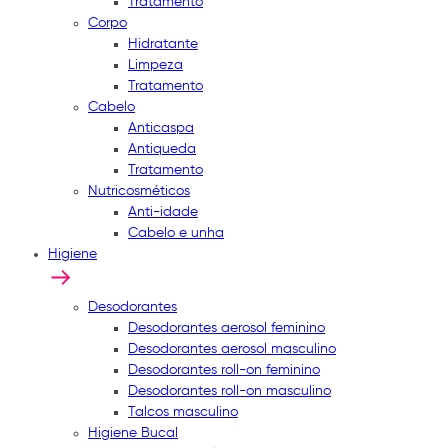
Tratamento
Corpo
Hidratante
Limpeza
Tratamento
Cabelo
Anticaspa
Antiqueda
Tratamento
Nutricosméticos
Anti-idade
Cabelo e unha
Higiene
Desodorantes
Desodorantes aerosol feminino
Desodorantes aerosol masculino
Desodorantes roll-on feminino
Desodorantes roll-on masculino
Talcos masculino
Higiene Bucal