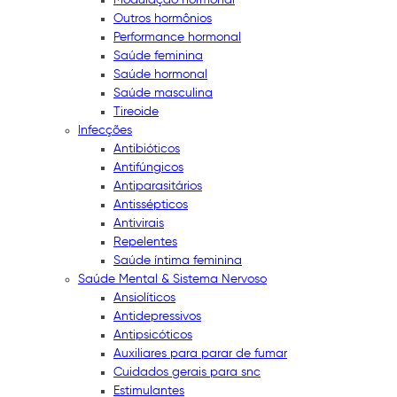
Outros hormônios
Performance hormonal
Saúde feminina
Saúde hormonal
Saúde masculina
Tireoide
Infecções
Antibióticos
Antifúngicos
Antiparasitários
Antissépticos
Antivirais
Repelentes
Saúde íntima feminina
Saúde Mental & Sistema Nervoso
Ansiolíticos
Antidepressivos
Antipsicóticos
Auxiliares para parar de fumar
Cuidados gerais para snc
Estimulantes