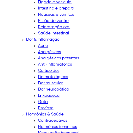
Fígado e vesícula
Intestino e preparo
Náuseas e vômitos
Prisão de ventre
Reidratação oral
Saúde intestinal
Dor & Inflamação
Acne
Analgésicos
Analgésicos potentes
Anti-inflamatórios
Corticoides
Dermatológicos
Dor muscular
Dor neuropática
Enxaqueca
Gota
Psoríase
Hormônios & Saúde
Contraceptivos
Hormônios femininos
Modulação hormonal