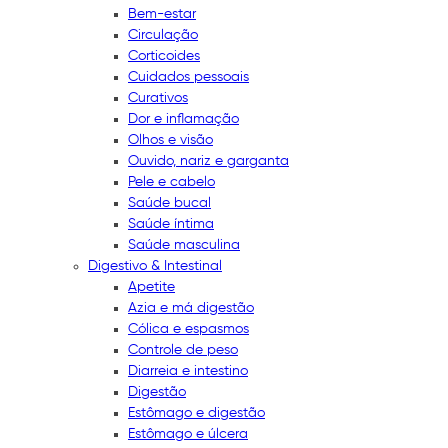
Bem-estar
Circulação
Corticoides
Cuidados pessoais
Curativos
Dor e inflamação
Olhos e visão
Ouvido, nariz e garganta
Pele e cabelo
Saúde bucal
Saúde íntima
Saúde masculina
Digestivo & Intestinal
Apetite
Azia e má digestão
Cólica e espasmos
Controle de peso
Diarreia e intestino
Digestão
Estômago e digestão
Estômago e úlcera