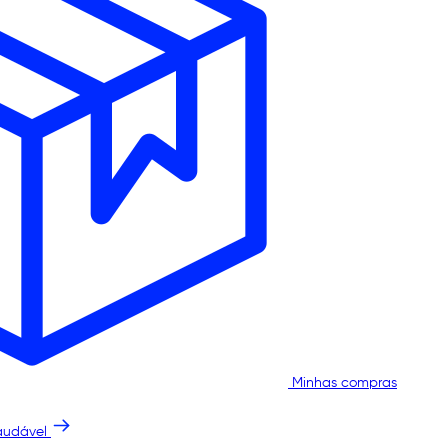
Minhas compras
audável