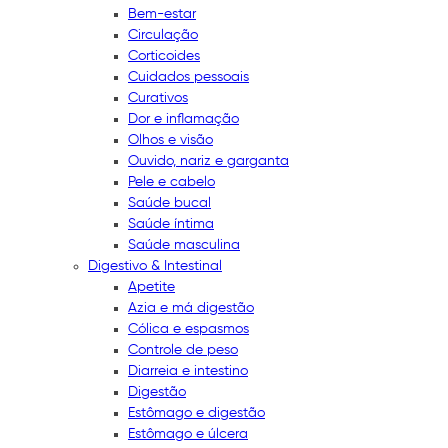
Bem-estar
Circulação
Corticoides
Cuidados pessoais
Curativos
Dor e inflamação
Olhos e visão
Ouvido, nariz e garganta
Pele e cabelo
Saúde bucal
Saúde íntima
Saúde masculina
Digestivo & Intestinal
Apetite
Azia e má digestão
Cólica e espasmos
Controle de peso
Diarreia e intestino
Digestão
Estômago e digestão
Estômago e úlcera