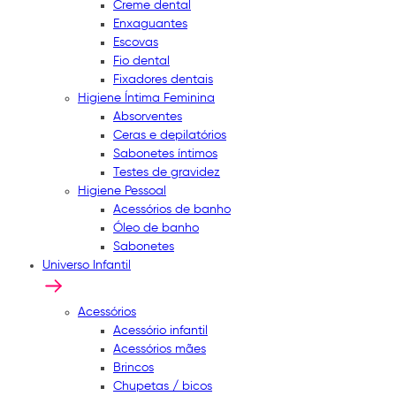
Creme dental
Enxaguantes
Escovas
Fio dental
Fixadores dentais
Higiene Íntima Feminina
Absorventes
Ceras e depilatórios
Sabonetes íntimos
Testes de gravidez
Higiene Pessoal
Acessórios de banho
Óleo de banho
Sabonetes
Universo Infantil
Acessórios
Acessório infantil
Acessórios mães
Brincos
Chupetas / bicos