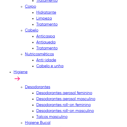
Tratamento
Corpo
Hidratante
Limpeza
Tratamento
Cabelo
Anticaspa
Antiqueda
Tratamento
Nutricosméticos
Anti-idade
Cabelo e unha
Higiene
Desodorantes
Desodorantes aerosol feminino
Desodorantes aerosol masculino
Desodorantes roll-on feminino
Desodorantes roll-on masculino
Talcos masculino
Higiene Bucal