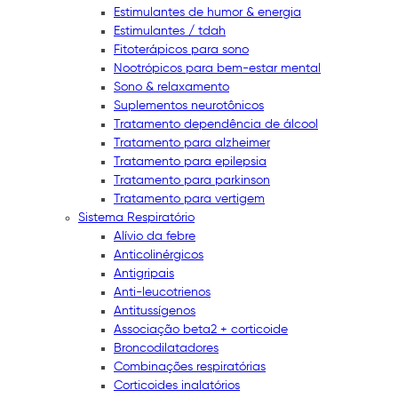
Estimulantes de humor & energia
Estimulantes / tdah
Fitoterápicos para sono
Nootrópicos para bem-estar mental
Sono & relaxamento
Suplementos neurotônicos
Tratamento dependência de álcool
Tratamento para alzheimer
Tratamento para epilepsia
Tratamento para parkinson
Tratamento para vertigem
Sistema Respiratório
Alívio da febre
Anticolinérgicos
Antigripais
Anti-leucotrienos
Antitussígenos
Associação beta2 + corticoide
Broncodilatadores
Combinações respiratórias
Corticoides inalatórios