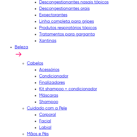
Descongestionantes nasais tópicos
Descongestionantes orais
Expectorantes
Linha completa para gripes
Produtos respiratórios tópicos
Tratamentos para garganta
Xantinas
Beleza
Cabelos
Acessórios
Condicionador
Finalizadores
Kit shampoo + condicionador
Máscaras
Shampoo
Cuidado com a Pele
Corporal
Facial
Labial
Mãos e Pés