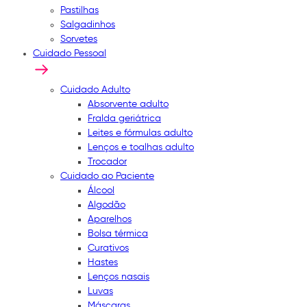
Pastilhas
Salgadinhos
Sorvetes
Cuidado Pessoal
Cuidado Adulto
Absorvente adulto
Fralda geriátrica
Leites e fórmulas adulto
Lenços e toalhas adulto
Trocador
Cuidado ao Paciente
Álcool
Algodão
Aparelhos
Bolsa térmica
Curativos
Hastes
Lenços nasais
Luvas
Máscaras