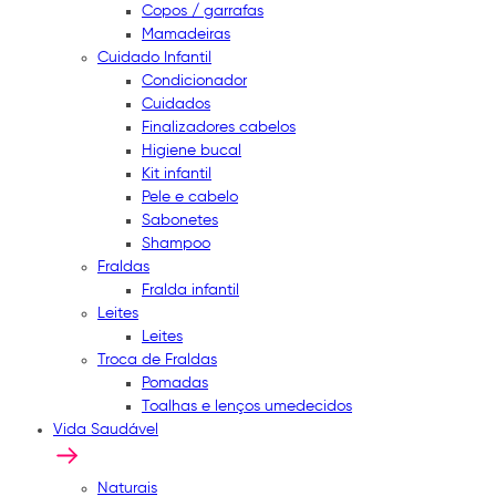
Copos / garrafas
Mamadeiras
Cuidado Infantil
Condicionador
Cuidados
Finalizadores cabelos
Higiene bucal
Kit infantil
Pele e cabelo
Sabonetes
Shampoo
Fraldas
Fralda infantil
Leites
Leites
Troca de Fraldas
Pomadas
Toalhas e lenços umedecidos
Vida Saudável
Naturais