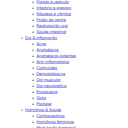
Fígado e vesícula
Intestino e preparo
Náuseas e vômitos
Prisão de ventre
Reidratação oral
Saúde intestinal
Dor & Inflamação
Acne
Analgésicos
Analgésicos potentes
Anti-inflamatórios
Corticoides
Dermatológicos
Dor muscular
Dor neuropática
Enxaqueca
Gota
Psoríase
Hormônios & Saúde
Contraceptivos
Hormônios femininos
Modulação hormonal