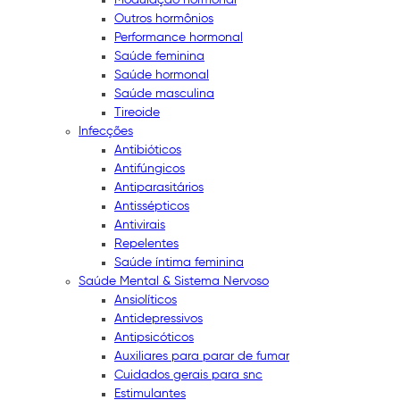
Outros hormônios
Performance hormonal
Saúde feminina
Saúde hormonal
Saúde masculina
Tireoide
Infecções
Antibióticos
Antifúngicos
Antiparasitários
Antissépticos
Antivirais
Repelentes
Saúde íntima feminina
Saúde Mental & Sistema Nervoso
Ansiolíticos
Antidepressivos
Antipsicóticos
Auxiliares para parar de fumar
Cuidados gerais para snc
Estimulantes