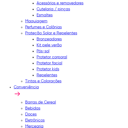
Acessórios e removedores
Cutelaria / pinças
Esmaltes
Maquiagem
Perfumes e Colônias
Proteção Solar e Repelentes
Bronzeadores
Kit pele verão
Pós-sol
Protetor corporal
Protetor facial
Protetor kids
Repelentes
Tintas e Colorações
Conveniência
Barras de Cereal
Bebidas
Doces
Eletrônicos
Mercearia