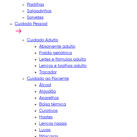
Pastilhas
Salgadinhos
Sorvetes
Cuidado Pessoal
Cuidado Adulto
Absorvente adulto
Fralda geriátrica
Leites e fórmulas adulto
Lenços e toalhas adulto
Trocador
Cuidado ao Paciente
Álcool
Algodão
Aparelhos
Bolsa térmica
Curativos
Hastes
Lenços nasais
Luvas
Máscaras