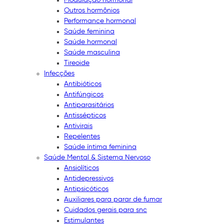
Outros hormônios
Performance hormonal
Saúde feminina
Saúde hormonal
Saúde masculina
Tireoide
Infecções
Antibióticos
Antifúngicos
Antiparasitários
Antissépticos
Antivirais
Repelentes
Saúde íntima feminina
Saúde Mental & Sistema Nervoso
Ansiolíticos
Antidepressivos
Antipsicóticos
Auxiliares para parar de fumar
Cuidados gerais para snc
Estimulantes