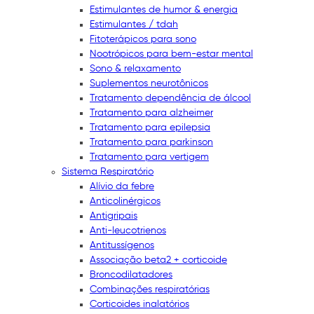
Estimulantes de humor & energia
Estimulantes / tdah
Fitoterápicos para sono
Nootrópicos para bem-estar mental
Sono & relaxamento
Suplementos neurotônicos
Tratamento dependência de álcool
Tratamento para alzheimer
Tratamento para epilepsia
Tratamento para parkinson
Tratamento para vertigem
Sistema Respiratório
Alívio da febre
Anticolinérgicos
Antigripais
Anti-leucotrienos
Antitussígenos
Associação beta2 + corticoide
Broncodilatadores
Combinações respiratórias
Corticoides inalatórios