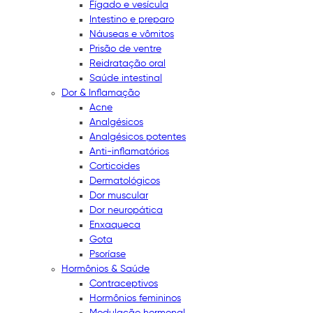
Fígado e vesícula
Intestino e preparo
Náuseas e vômitos
Prisão de ventre
Reidratação oral
Saúde intestinal
Dor & Inflamação
Acne
Analgésicos
Analgésicos potentes
Anti-inflamatórios
Corticoides
Dermatológicos
Dor muscular
Dor neuropática
Enxaqueca
Gota
Psoríase
Hormônios & Saúde
Contraceptivos
Hormônios femininos
Modulação hormonal