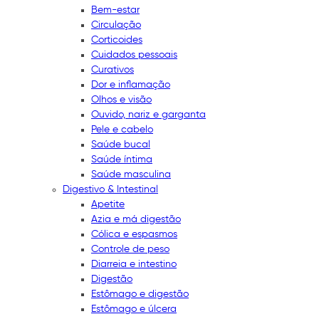
Bem-estar
Circulação
Corticoides
Cuidados pessoais
Curativos
Dor e inflamação
Olhos e visão
Ouvido, nariz e garganta
Pele e cabelo
Saúde bucal
Saúde íntima
Saúde masculina
Digestivo & Intestinal
Apetite
Azia e má digestão
Cólica e espasmos
Controle de peso
Diarreia e intestino
Digestão
Estômago e digestão
Estômago e úlcera