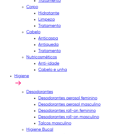
Tratamento
Corpo
Hidratante
Limpeza
Tratamento
Cabelo
Anticaspa
Antiqueda
Tratamento
Nutricosméticos
Anti-idade
Cabelo e unha
Higiene
Desodorantes
Desodorantes aerosol feminino
Desodorantes aerosol masculino
Desodorantes roll-on feminino
Desodorantes roll-on masculino
Talcos masculino
Higiene Bucal