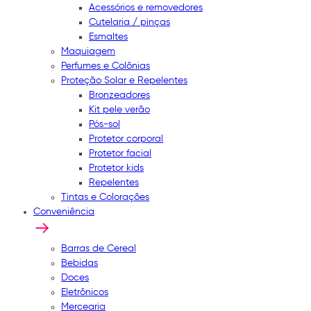
Acessórios e removedores
Cutelaria / pinças
Esmaltes
Maquiagem
Perfumes e Colônias
Proteção Solar e Repelentes
Bronzeadores
Kit pele verão
Pós-sol
Protetor corporal
Protetor facial
Protetor kids
Repelentes
Tintas e Colorações
Conveniência
Barras de Cereal
Bebidas
Doces
Eletrônicos
Mercearia