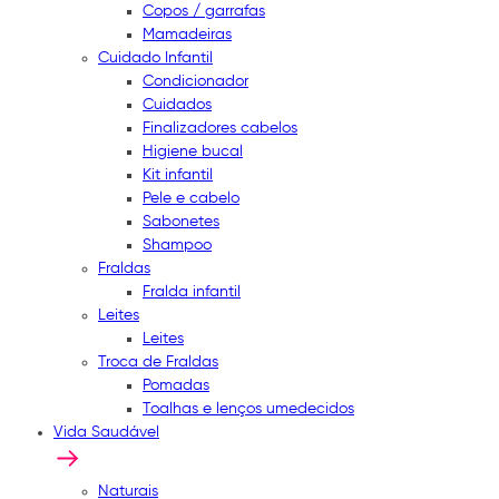
Copos / garrafas
Mamadeiras
Cuidado Infantil
Condicionador
Cuidados
Finalizadores cabelos
Higiene bucal
Kit infantil
Pele e cabelo
Sabonetes
Shampoo
Fraldas
Fralda infantil
Leites
Leites
Troca de Fraldas
Pomadas
Toalhas e lenços umedecidos
Vida Saudável
Naturais