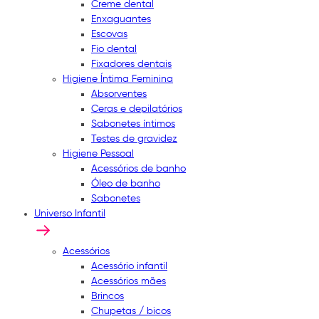
Creme dental
Enxaguantes
Escovas
Fio dental
Fixadores dentais
Higiene Íntima Feminina
Absorventes
Ceras e depilatórios
Sabonetes íntimos
Testes de gravidez
Higiene Pessoal
Acessórios de banho
Óleo de banho
Sabonetes
Universo Infantil
Acessórios
Acessório infantil
Acessórios mães
Brincos
Chupetas / bicos