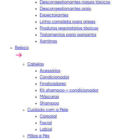
Descongestionantes nasais tópicos
Descongestionantes orais
Expectorantes
Linha completa para gripes
Produtos respiratórios tópicos
Tratamentos para garganta
Xantinas
Beleza
Cabelos
Acessórios
Condicionador
Finalizadores
Kit shampoo + condicionador
Máscaras
Shampoo
Cuidado com a Pele
Corporal
Facial
Labial
Mãos e Pés