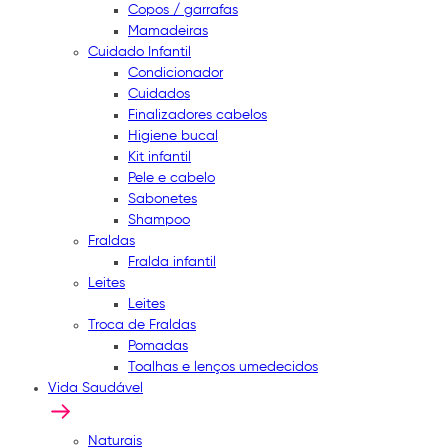
Copos / garrafas
Mamadeiras
Cuidado Infantil
Condicionador
Cuidados
Finalizadores cabelos
Higiene bucal
Kit infantil
Pele e cabelo
Sabonetes
Shampoo
Fraldas
Fralda infantil
Leites
Leites
Troca de Fraldas
Pomadas
Toalhas e lenços umedecidos
Vida Saudável
Naturais