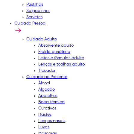
Pastilhas
Salgadinhos
Sorvetes
Cuidado Pessoal
Cuidado Adulto
Absorvente adulto
Fralda geriátrica
Leites e fórmulas adulto
Lenços e toalhas adulto
Trocador
Cuidado ao Paciente
Álcool
Algodão
Aparelhos
Bolsa térmica
Curativos
Hastes
Lenços nasais
Luvas
Máscaras