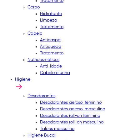
Tratamento
Corpo
Hidratante
Limpeza
Tratamento
Cabelo
Anticaspa
Antiqueda
Tratamento
Nutricosméticos
Anti-idade
Cabelo e unha
Higiene
Desodorantes
Desodorantes aerosol feminino
Desodorantes aerosol masculino
Desodorantes roll-on feminino
Desodorantes roll-on masculino
Talcos masculino
Higiene Bucal