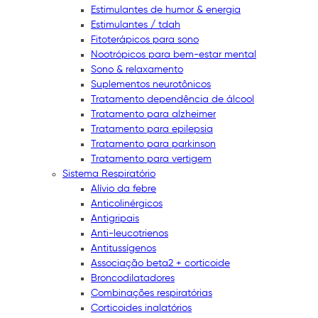
Estimulantes de humor & energia
Estimulantes / tdah
Fitoterápicos para sono
Nootrópicos para bem-estar mental
Sono & relaxamento
Suplementos neurotônicos
Tratamento dependência de álcool
Tratamento para alzheimer
Tratamento para epilepsia
Tratamento para parkinson
Tratamento para vertigem
Sistema Respiratório
Alívio da febre
Anticolinérgicos
Antigripais
Anti-leucotrienos
Antitussígenos
Associação beta2 + corticoide
Broncodilatadores
Combinações respiratórias
Corticoides inalatórios