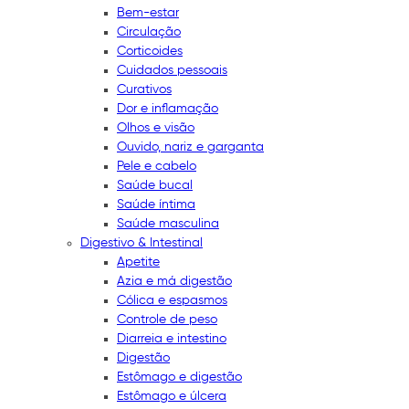
Bem-estar
Circulação
Corticoides
Cuidados pessoais
Curativos
Dor e inflamação
Olhos e visão
Ouvido, nariz e garganta
Pele e cabelo
Saúde bucal
Saúde íntima
Saúde masculina
Digestivo & Intestinal
Apetite
Azia e má digestão
Cólica e espasmos
Controle de peso
Diarreia e intestino
Digestão
Estômago e digestão
Estômago e úlcera