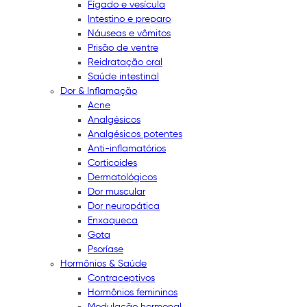
Fígado e vesícula
Intestino e preparo
Náuseas e vômitos
Prisão de ventre
Reidratação oral
Saúde intestinal
Dor & Inflamação
Acne
Analgésicos
Analgésicos potentes
Anti-inflamatórios
Corticoides
Dermatológicos
Dor muscular
Dor neuropática
Enxaqueca
Gota
Psoríase
Hormônios & Saúde
Contraceptivos
Hormônios femininos
Modulação hormonal