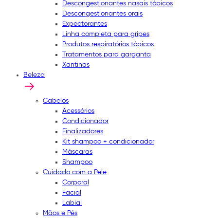
Descongestionantes nasais tópicos
Descongestionantes orais
Expectorantes
Linha completa para gripes
Produtos respiratórios tópicos
Tratamentos para garganta
Xantinas
Beleza
Cabelos
Acessórios
Condicionador
Finalizadores
Kit shampoo + condicionador
Máscaras
Shampoo
Cuidado com a Pele
Corporal
Facial
Labial
Mãos e Pés