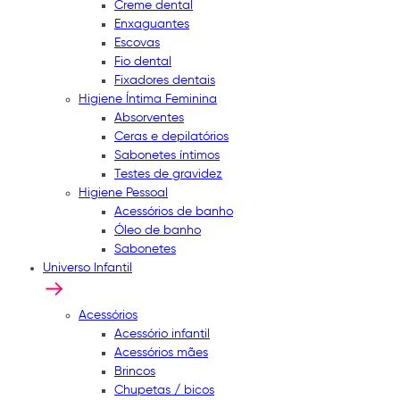
Creme dental
Enxaguantes
Escovas
Fio dental
Fixadores dentais
Higiene Íntima Feminina
Absorventes
Ceras e depilatórios
Sabonetes íntimos
Testes de gravidez
Higiene Pessoal
Acessórios de banho
Óleo de banho
Sabonetes
Universo Infantil
Acessórios
Acessório infantil
Acessórios mães
Brincos
Chupetas / bicos