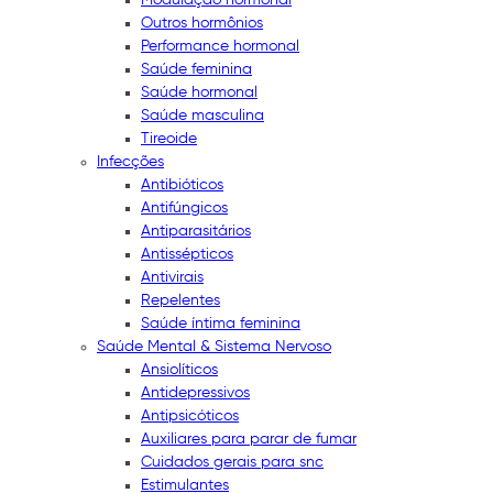
Outros hormônios
Performance hormonal
Saúde feminina
Saúde hormonal
Saúde masculina
Tireoide
Infecções
Antibióticos
Antifúngicos
Antiparasitários
Antissépticos
Antivirais
Repelentes
Saúde íntima feminina
Saúde Mental & Sistema Nervoso
Ansiolíticos
Antidepressivos
Antipsicóticos
Auxiliares para parar de fumar
Cuidados gerais para snc
Estimulantes