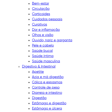
Bem-estar
Circulação
Corticoides
Cuidados pessoais
Curativos
Dor e inflamação
Olhos e visão
Ouvido, nariz e garganta
Pele e cabelo
Saúde bucal
Saúde íntima
Saúde masculina
Digestivo & Intestinal
Apetite
Azia e má digestão
Cólica e espasmos
Controle de peso
Diarreia e intestino
Digestão
Estômago e digestão
Estômago e úlcera