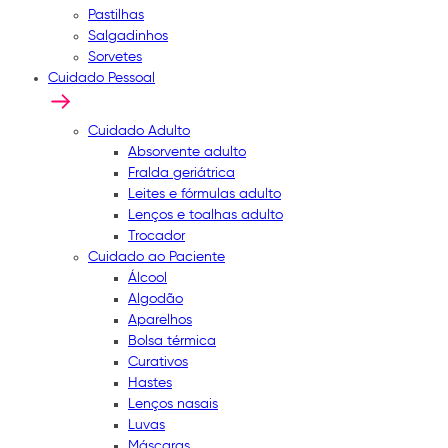
Pastilhas
Salgadinhos
Sorvetes
Cuidado Pessoal
Cuidado Adulto
Absorvente adulto
Fralda geriátrica
Leites e fórmulas adulto
Lenços e toalhas adulto
Trocador
Cuidado ao Paciente
Álcool
Algodão
Aparelhos
Bolsa térmica
Curativos
Hastes
Lenços nasais
Luvas
Máscaras