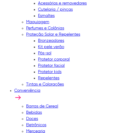
Acessórios e removedores
Cutelaria / pinças
Esmaltes
Maquiagem
Perfumes e Colônias
Proteção Solar e Repelentes
Bronzeadores
Kit pele verão
Pós-sol
Protetor corporal
Protetor facial
Protetor kids
Repelentes
Tintas e Colorações
Conveniência
Barras de Cereal
Bebidas
Doces
Eletrônicos
Mercearia