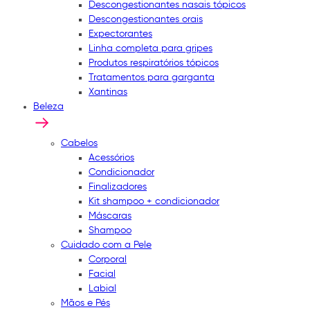
Descongestionantes nasais tópicos
Descongestionantes orais
Expectorantes
Linha completa para gripes
Produtos respiratórios tópicos
Tratamentos para garganta
Xantinas
Beleza
Cabelos
Acessórios
Condicionador
Finalizadores
Kit shampoo + condicionador
Máscaras
Shampoo
Cuidado com a Pele
Corporal
Facial
Labial
Mãos e Pés