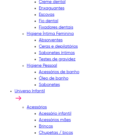
Creme dental
Enxaguantes
Escovas
Fio dental
Fixadores dentais
Higiene Íntima Feminina
Absorventes
Ceras e depilatórios
Sabonetes íntimos
Testes de gravidez
Higiene Pessoal
Acessórios de banho
Óleo de banho
Sabonetes
Universo Infantil
Acessórios
Acessório infantil
Acessórios mães
Brincos
Chupetas / bicos