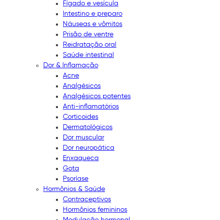
Fígado e vesícula
Intestino e preparo
Náuseas e vômitos
Prisão de ventre
Reidratação oral
Saúde intestinal
Dor & Inflamação
Acne
Analgésicos
Analgésicos potentes
Anti-inflamatórios
Corticoides
Dermatológicos
Dor muscular
Dor neuropática
Enxaqueca
Gota
Psoríase
Hormônios & Saúde
Contraceptivos
Hormônios femininos
Modulação hormonal