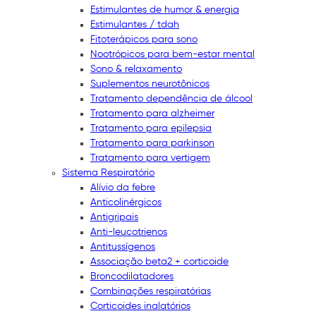
Estimulantes de humor & energia
Estimulantes / tdah
Fitoterápicos para sono
Nootrópicos para bem-estar mental
Sono & relaxamento
Suplementos neurotônicos
Tratamento dependência de álcool
Tratamento para alzheimer
Tratamento para epilepsia
Tratamento para parkinson
Tratamento para vertigem
Sistema Respiratório
Alívio da febre
Anticolinérgicos
Antigripais
Anti-leucotrienos
Antitussígenos
Associação beta2 + corticoide
Broncodilatadores
Combinações respiratórias
Corticoides inalatórios