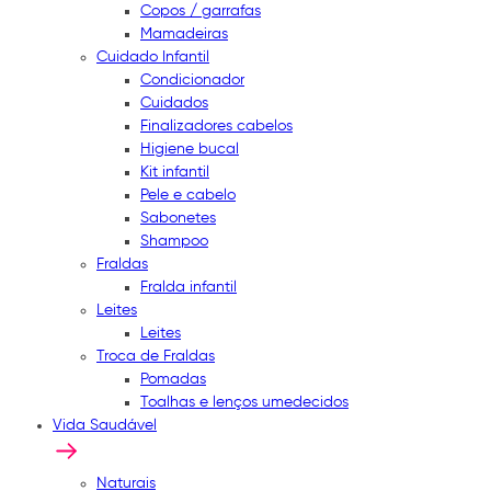
Copos / garrafas
Mamadeiras
Cuidado Infantil
Condicionador
Cuidados
Finalizadores cabelos
Higiene bucal
Kit infantil
Pele e cabelo
Sabonetes
Shampoo
Fraldas
Fralda infantil
Leites
Leites
Troca de Fraldas
Pomadas
Toalhas e lenços umedecidos
Vida Saudável
Naturais