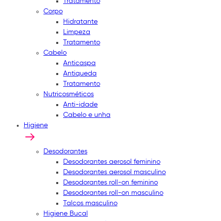
Tratamento
Corpo
Hidratante
Limpeza
Tratamento
Cabelo
Anticaspa
Antiqueda
Tratamento
Nutricosméticos
Anti-idade
Cabelo e unha
Higiene
Desodorantes
Desodorantes aerosol feminino
Desodorantes aerosol masculino
Desodorantes roll-on feminino
Desodorantes roll-on masculino
Talcos masculino
Higiene Bucal