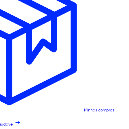
Minhas compras
audável