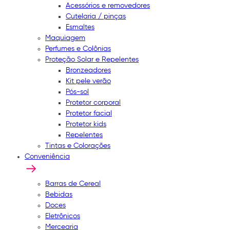
Acessórios e removedores
Cutelaria / pinças
Esmaltes
Maquiagem
Perfumes e Colônias
Proteção Solar e Repelentes
Bronzeadores
Kit pele verão
Pós-sol
Protetor corporal
Protetor facial
Protetor kids
Repelentes
Tintas e Colorações
Conveniência
Barras de Cereal
Bebidas
Doces
Eletrônicos
Mercearia