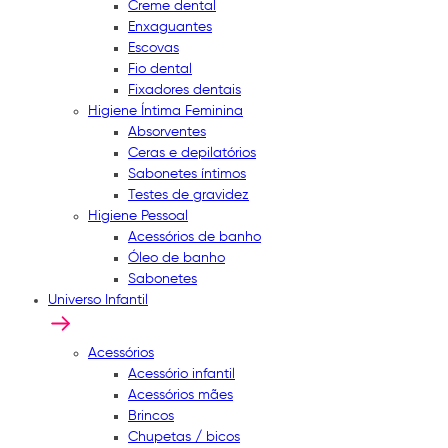
Creme dental
Enxaguantes
Escovas
Fio dental
Fixadores dentais
Higiene Íntima Feminina
Absorventes
Ceras e depilatórios
Sabonetes íntimos
Testes de gravidez
Higiene Pessoal
Acessórios de banho
Óleo de banho
Sabonetes
Universo Infantil
Acessórios
Acessório infantil
Acessórios mães
Brincos
Chupetas / bicos