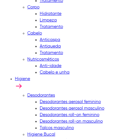
Tratamento
Corpo
Hidratante
Limpeza
Tratamento
Cabelo
Anticaspa
Antiqueda
Tratamento
Nutricosméticos
Anti-idade
Cabelo e unha
Higiene
Desodorantes
Desodorantes aerosol feminino
Desodorantes aerosol masculino
Desodorantes roll-on feminino
Desodorantes roll-on masculino
Talcos masculino
Higiene Bucal