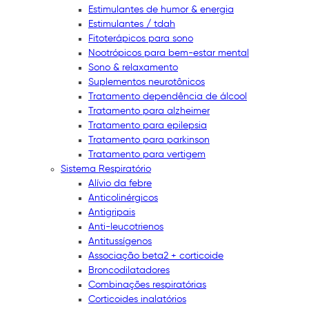
Estimulantes de humor & energia
Estimulantes / tdah
Fitoterápicos para sono
Nootrópicos para bem-estar mental
Sono & relaxamento
Suplementos neurotônicos
Tratamento dependência de álcool
Tratamento para alzheimer
Tratamento para epilepsia
Tratamento para parkinson
Tratamento para vertigem
Sistema Respiratório
Alívio da febre
Anticolinérgicos
Antigripais
Anti-leucotrienos
Antitussígenos
Associação beta2 + corticoide
Broncodilatadores
Combinações respiratórias
Corticoides inalatórios