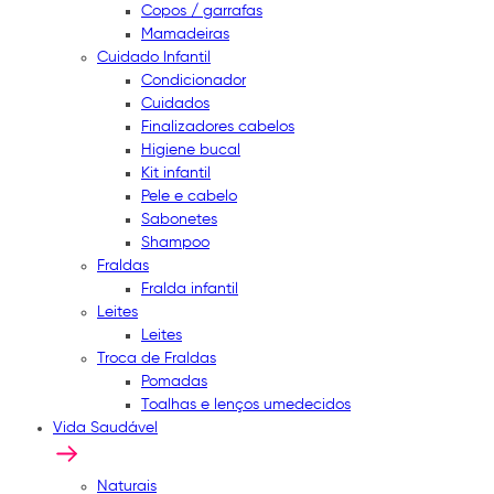
Copos / garrafas
Mamadeiras
Cuidado Infantil
Condicionador
Cuidados
Finalizadores cabelos
Higiene bucal
Kit infantil
Pele e cabelo
Sabonetes
Shampoo
Fraldas
Fralda infantil
Leites
Leites
Troca de Fraldas
Pomadas
Toalhas e lenços umedecidos
Vida Saudável
Naturais