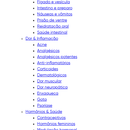
Fígado e vesícula
Intestino e preparo
Náuseas e vômitos
Prisão de ventre
Reidratação oral
Saúde intestinal
Dor & Inflamação
Acne
Analgésicos
Analgésicos potentes
Anti-inflamatórios
Corticoides
Dermatológicos
Dor muscular
Dor neuropática
Enxaqueca
Gota
Psoríase
Hormônios & Saúde
Contraceptivos
Hormônios femininos
Modulação hormonal