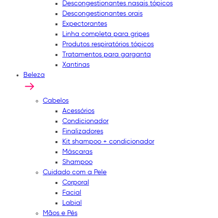
Descongestionantes nasais tópicos
Descongestionantes orais
Expectorantes
Linha completa para gripes
Produtos respiratórios tópicos
Tratamentos para garganta
Xantinas
Beleza
Cabelos
Acessórios
Condicionador
Finalizadores
Kit shampoo + condicionador
Máscaras
Shampoo
Cuidado com a Pele
Corporal
Facial
Labial
Mãos e Pés