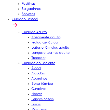
Pastilhas
Salgadinhos
Sorvetes
Cuidado Pessoal
Cuidado Adulto
Absorvente adulto
Fralda geriátrica
Leites e fórmulas adulto
Lenços e toalhas adulto
Trocador
Cuidado ao Paciente
Álcool
Algodão
Aparelhos
Bolsa térmica
Curativos
Hastes
Lenços nasais
Luvas
Máscaras