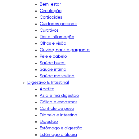
Bem-estar
Circulação
Corticoides
Cuidados pessoais
Curativos
Dor e inflamação
Olhos e visão
Ouvido, nariz e garganta
Pele e cabelo
Saúde bucal
Saúde íntima
Saúde masculina
Digestivo & Intestinal
Apetite
Azia e má digestão
Cólica e espasmos
Controle de peso
Diarreia e intestino
Digestão
Estômago e digestão
Estômago e úlcera