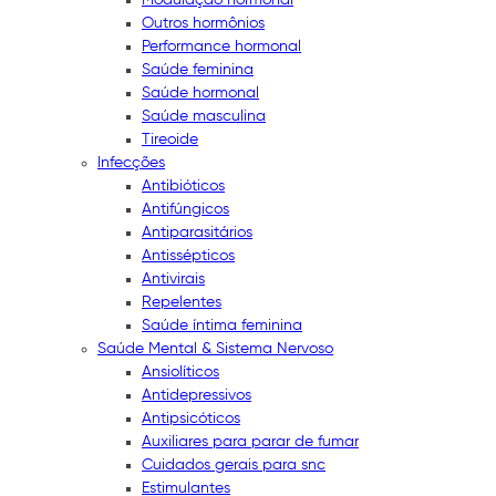
Outros hormônios
Performance hormonal
Saúde feminina
Saúde hormonal
Saúde masculina
Tireoide
Infecções
Antibióticos
Antifúngicos
Antiparasitários
Antissépticos
Antivirais
Repelentes
Saúde íntima feminina
Saúde Mental & Sistema Nervoso
Ansiolíticos
Antidepressivos
Antipsicóticos
Auxiliares para parar de fumar
Cuidados gerais para snc
Estimulantes