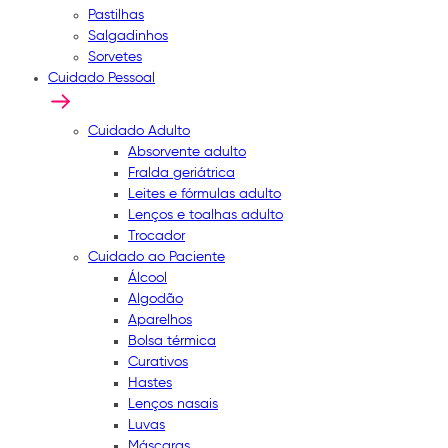
Pastilhas
Salgadinhos
Sorvetes
Cuidado Pessoal
Cuidado Adulto
Absorvente adulto
Fralda geriátrica
Leites e fórmulas adulto
Lenços e toalhas adulto
Trocador
Cuidado ao Paciente
Álcool
Algodão
Aparelhos
Bolsa térmica
Curativos
Hastes
Lenços nasais
Luvas
Máscaras