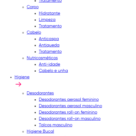
Tratamento
Corpo
Hidratante
Limpeza
Tratamento
Cabelo
Anticaspa
Antiqueda
Tratamento
Nutricosméticos
Anti-idade
Cabelo e unha
Higiene
Desodorantes
Desodorantes aerosol feminino
Desodorantes aerosol masculino
Desodorantes roll-on feminino
Desodorantes roll-on masculino
Talcos masculino
Higiene Bucal