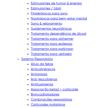
Estimulantes de humor & energia
Estimulantes / tdah
Fitoterápicos para sono
Nootrópicos para bem-estar mental
Sono & relaxamento
Suplementos neurotônicos
Tratamento dependência de álcool
Tratamento para alzheimer
Tratamento para epilepsia
Tratamento para parkinson
Tratamento para vertigem
Sistema Respiratório
Alívio da febre
Anticolinérgicos
Antigripais
Anti-leucotrienos
Antitussígenos
Associação beta2 + corticoide
Broncodilatadores
Combinações respiratórias
Corticoides inalatórios