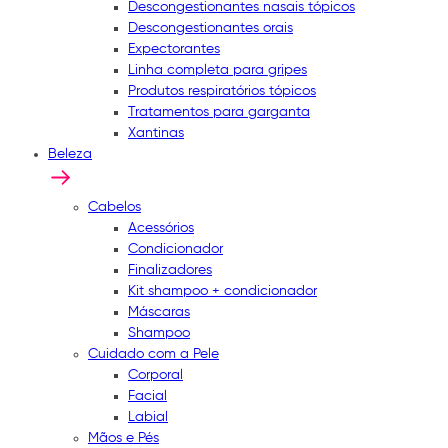
Descongestionantes nasais tópicos
Descongestionantes orais
Expectorantes
Linha completa para gripes
Produtos respiratórios tópicos
Tratamentos para garganta
Xantinas
Beleza
Cabelos
Acessórios
Condicionador
Finalizadores
Kit shampoo + condicionador
Máscaras
Shampoo
Cuidado com a Pele
Corporal
Facial
Labial
Mãos e Pés