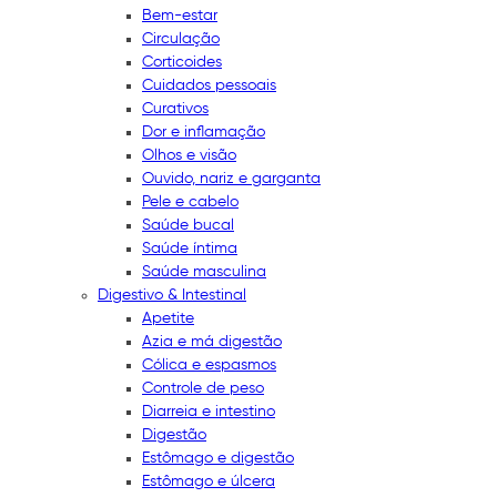
Bem-estar
Circulação
Corticoides
Cuidados pessoais
Curativos
Dor e inflamação
Olhos e visão
Ouvido, nariz e garganta
Pele e cabelo
Saúde bucal
Saúde íntima
Saúde masculina
Digestivo & Intestinal
Apetite
Azia e má digestão
Cólica e espasmos
Controle de peso
Diarreia e intestino
Digestão
Estômago e digestão
Estômago e úlcera