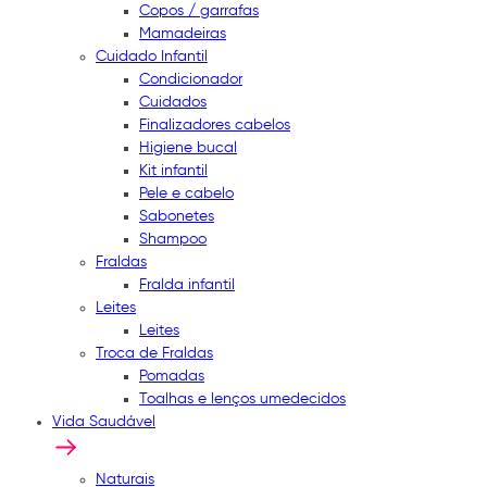
Copos / garrafas
Mamadeiras
Cuidado Infantil
Condicionador
Cuidados
Finalizadores cabelos
Higiene bucal
Kit infantil
Pele e cabelo
Sabonetes
Shampoo
Fraldas
Fralda infantil
Leites
Leites
Troca de Fraldas
Pomadas
Toalhas e lenços umedecidos
Vida Saudável
Naturais