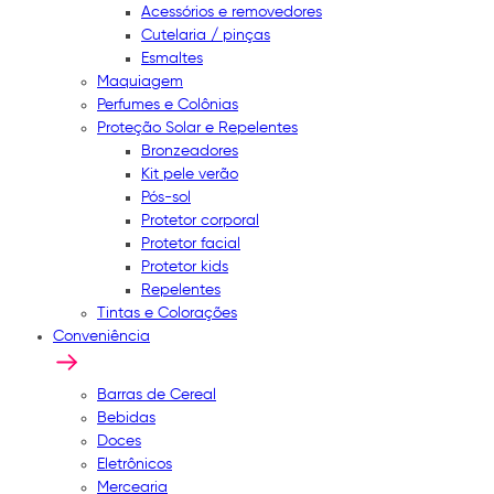
Acessórios e removedores
Cutelaria / pinças
Esmaltes
Maquiagem
Perfumes e Colônias
Proteção Solar e Repelentes
Bronzeadores
Kit pele verão
Pós-sol
Protetor corporal
Protetor facial
Protetor kids
Repelentes
Tintas e Colorações
Conveniência
Barras de Cereal
Bebidas
Doces
Eletrônicos
Mercearia