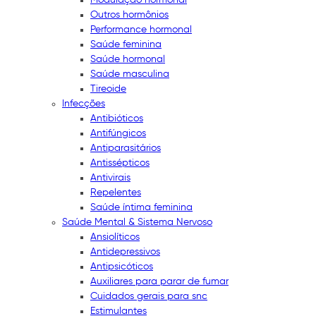
Outros hormônios
Performance hormonal
Saúde feminina
Saúde hormonal
Saúde masculina
Tireoide
Infecções
Antibióticos
Antifúngicos
Antiparasitários
Antissépticos
Antivirais
Repelentes
Saúde íntima feminina
Saúde Mental & Sistema Nervoso
Ansiolíticos
Antidepressivos
Antipsicóticos
Auxiliares para parar de fumar
Cuidados gerais para snc
Estimulantes