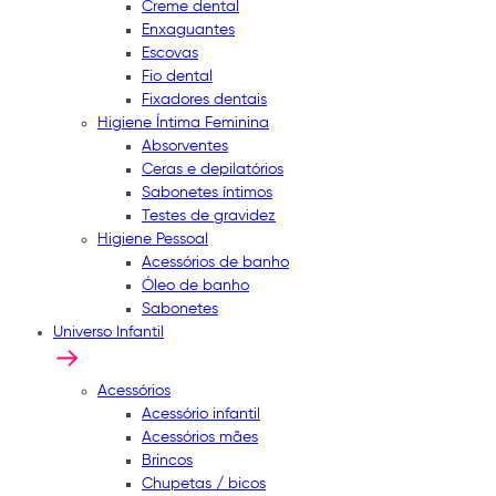
Creme dental
Enxaguantes
Escovas
Fio dental
Fixadores dentais
Higiene Íntima Feminina
Absorventes
Ceras e depilatórios
Sabonetes íntimos
Testes de gravidez
Higiene Pessoal
Acessórios de banho
Óleo de banho
Sabonetes
Universo Infantil
Acessórios
Acessório infantil
Acessórios mães
Brincos
Chupetas / bicos