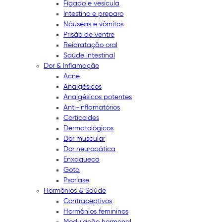
Fígado e vesícula
Intestino e preparo
Náuseas e vômitos
Prisão de ventre
Reidratação oral
Saúde intestinal
Dor & Inflamação
Acne
Analgésicos
Analgésicos potentes
Anti-inflamatórios
Corticoides
Dermatológicos
Dor muscular
Dor neuropática
Enxaqueca
Gota
Psoríase
Hormônios & Saúde
Contraceptivos
Hormônios femininos
Modulação hormonal