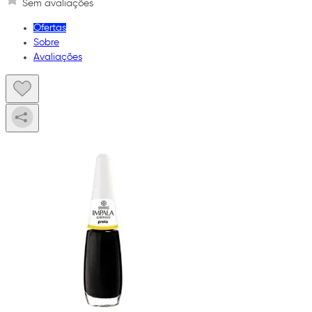
Sem avaliações
Ofertas
Sobre
Avaliações