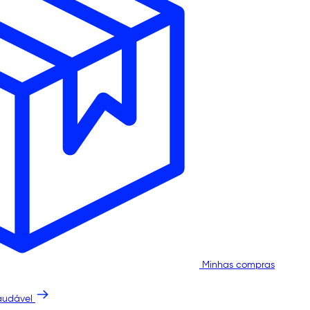
Minhas compras
audável