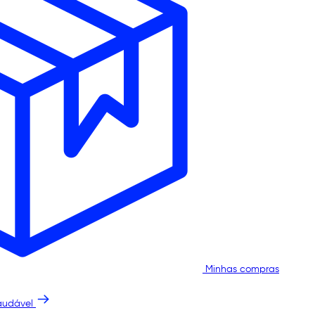
Minhas compras
audável