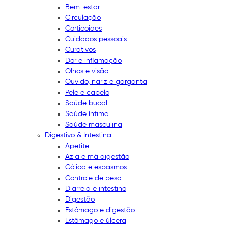
Bem-estar
Circulação
Corticoides
Cuidados pessoais
Curativos
Dor e inflamação
Olhos e visão
Ouvido, nariz e garganta
Pele e cabelo
Saúde bucal
Saúde íntima
Saúde masculina
Digestivo & Intestinal
Apetite
Azia e má digestão
Cólica e espasmos
Controle de peso
Diarreia e intestino
Digestão
Estômago e digestão
Estômago e úlcera