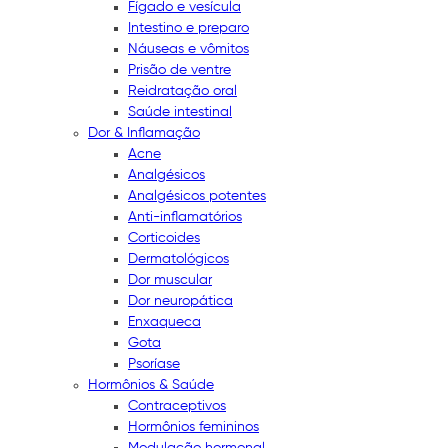
Fígado e vesícula
Intestino e preparo
Náuseas e vômitos
Prisão de ventre
Reidratação oral
Saúde intestinal
Dor & Inflamação
Acne
Analgésicos
Analgésicos potentes
Anti-inflamatórios
Corticoides
Dermatológicos
Dor muscular
Dor neuropática
Enxaqueca
Gota
Psoríase
Hormônios & Saúde
Contraceptivos
Hormônios femininos
Modulação hormonal