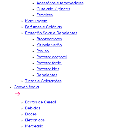
Acessórios e removedores
Cutelaria / pinças
Esmaltes
Maquiagem
Perfumes e Colônias
Proteção Solar e Repelentes
Bronzeadores
Kit pele verão
Pós-sol
Protetor corporal
Protetor facial
Protetor kids
Repelentes
Tintas e Colorações
Conveniência
Barras de Cereal
Bebidas
Doces
Eletrônicos
Mercearia