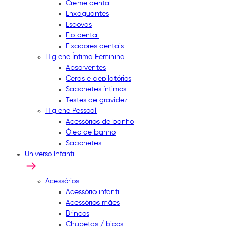
Creme dental
Enxaguantes
Escovas
Fio dental
Fixadores dentais
Higiene Íntima Feminina
Absorventes
Ceras e depilatórios
Sabonetes íntimos
Testes de gravidez
Higiene Pessoal
Acessórios de banho
Óleo de banho
Sabonetes
Universo Infantil
Acessórios
Acessório infantil
Acessórios mães
Brincos
Chupetas / bicos