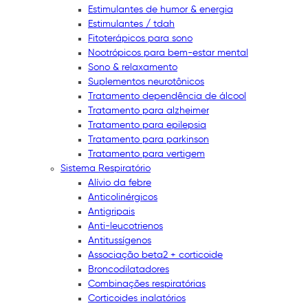
Estimulantes de humor & energia
Estimulantes / tdah
Fitoterápicos para sono
Nootrópicos para bem-estar mental
Sono & relaxamento
Suplementos neurotônicos
Tratamento dependência de álcool
Tratamento para alzheimer
Tratamento para epilepsia
Tratamento para parkinson
Tratamento para vertigem
Sistema Respiratório
Alívio da febre
Anticolinérgicos
Antigripais
Anti-leucotrienos
Antitussígenos
Associação beta2 + corticoide
Broncodilatadores
Combinações respiratórias
Corticoides inalatórios