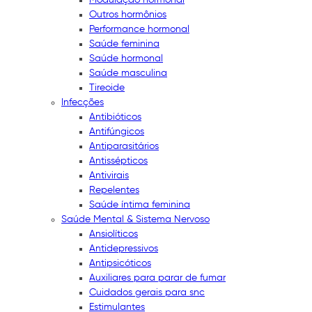
Outros hormônios
Performance hormonal
Saúde feminina
Saúde hormonal
Saúde masculina
Tireoide
Infecções
Antibióticos
Antifúngicos
Antiparasitários
Antissépticos
Antivirais
Repelentes
Saúde íntima feminina
Saúde Mental & Sistema Nervoso
Ansiolíticos
Antidepressivos
Antipsicóticos
Auxiliares para parar de fumar
Cuidados gerais para snc
Estimulantes