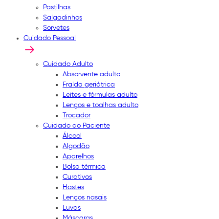
Pastilhas
Salgadinhos
Sorvetes
Cuidado Pessoal
Cuidado Adulto
Absorvente adulto
Fralda geriátrica
Leites e fórmulas adulto
Lenços e toalhas adulto
Trocador
Cuidado ao Paciente
Álcool
Algodão
Aparelhos
Bolsa térmica
Curativos
Hastes
Lenços nasais
Luvas
Máscaras