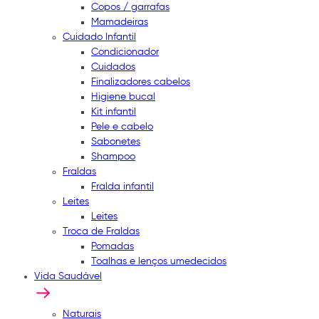
Copos / garrafas
Mamadeiras
Cuidado Infantil
Condicionador
Cuidados
Finalizadores cabelos
Higiene bucal
Kit infantil
Pele e cabelo
Sabonetes
Shampoo
Fraldas
Fralda infantil
Leites
Leites
Troca de Fraldas
Pomadas
Toalhas e lenços umedecidos
Vida Saudável
Naturais