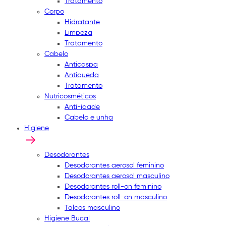
Tratamento
Corpo
Hidratante
Limpeza
Tratamento
Cabelo
Anticaspa
Antiqueda
Tratamento
Nutricosméticos
Anti-idade
Cabelo e unha
Higiene
Desodorantes
Desodorantes aerosol feminino
Desodorantes aerosol masculino
Desodorantes roll-on feminino
Desodorantes roll-on masculino
Talcos masculino
Higiene Bucal