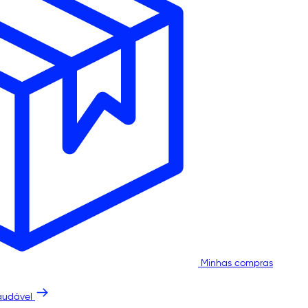
Minhas compras
audável