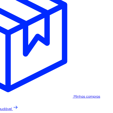
Minhas compras
audável