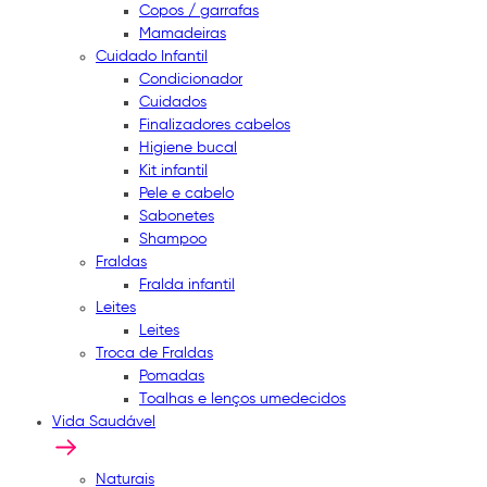
Copos / garrafas
Mamadeiras
Cuidado Infantil
Condicionador
Cuidados
Finalizadores cabelos
Higiene bucal
Kit infantil
Pele e cabelo
Sabonetes
Shampoo
Fraldas
Fralda infantil
Leites
Leites
Troca de Fraldas
Pomadas
Toalhas e lenços umedecidos
Vida Saudável
Naturais