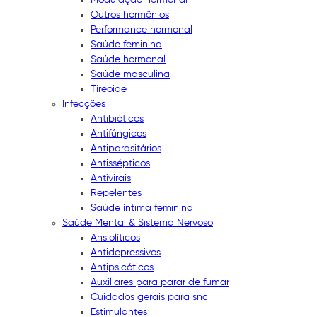
Outros hormônios
Performance hormonal
Saúde feminina
Saúde hormonal
Saúde masculina
Tireoide
Infecções
Antibióticos
Antifúngicos
Antiparasitários
Antissépticos
Antivirais
Repelentes
Saúde íntima feminina
Saúde Mental & Sistema Nervoso
Ansiolíticos
Antidepressivos
Antipsicóticos
Auxiliares para parar de fumar
Cuidados gerais para snc
Estimulantes