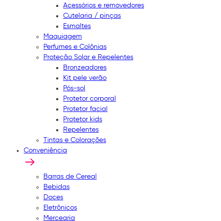
Acessórios e removedores
Cutelaria / pinças
Esmaltes
Maquiagem
Perfumes e Colônias
Proteção Solar e Repelentes
Bronzeadores
Kit pele verão
Pós-sol
Protetor corporal
Protetor facial
Protetor kids
Repelentes
Tintas e Colorações
Conveniência
Barras de Cereal
Bebidas
Doces
Eletrônicos
Mercearia