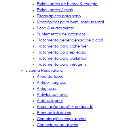
Estimulantes de humor & energia
Estimulantes / tdah
Fitoterápicos para sono
Nootrópicos para bem-estar mental
Sono & relaxamento
Suplementos neurotônicos
Tratamento dependência de álcool
Tratamento para alzheimer
Tratamento para epilepsia
Tratamento para parkinson
Tratamento para vertigem
Sistema Respiratório
Alívio da febre
Anticolinérgicos
Antigripais
Anti-leucotrienos
Antitussígenos
Associação beta2 + corticoide
Broncodilatadores
Combinações respiratórias
Corticoides inalatórios