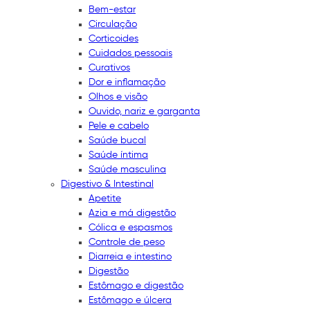
Bem-estar
Circulação
Corticoides
Cuidados pessoais
Curativos
Dor e inflamação
Olhos e visão
Ouvido, nariz e garganta
Pele e cabelo
Saúde bucal
Saúde íntima
Saúde masculina
Digestivo & Intestinal
Apetite
Azia e má digestão
Cólica e espasmos
Controle de peso
Diarreia e intestino
Digestão
Estômago e digestão
Estômago e úlcera