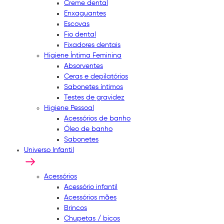
Creme dental
Enxaguantes
Escovas
Fio dental
Fixadores dentais
Higiene Íntima Feminina
Absorventes
Ceras e depilatórios
Sabonetes íntimos
Testes de gravidez
Higiene Pessoal
Acessórios de banho
Óleo de banho
Sabonetes
Universo Infantil
Acessórios
Acessório infantil
Acessórios mães
Brincos
Chupetas / bicos