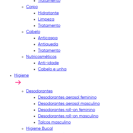
Tratamento
Corpo
Hidratante
Limpeza
Tratamento
Cabelo
Anticaspa
Antiqueda
Tratamento
Nutricosméticos
Anti-idade
Cabelo e unha
Higiene
Desodorantes
Desodorantes aerosol feminino
Desodorantes aerosol masculino
Desodorantes roll-on feminino
Desodorantes roll-on masculino
Talcos masculino
Higiene Bucal