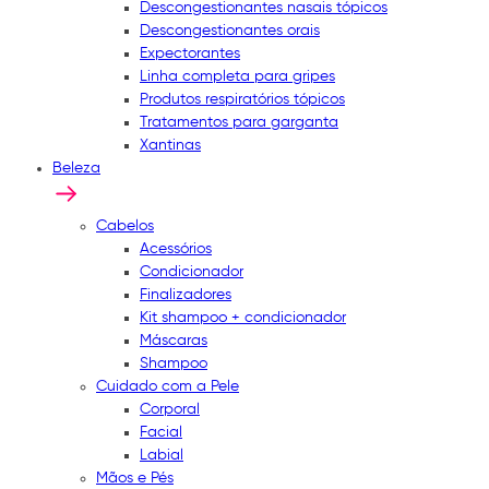
Descongestionantes nasais tópicos
Descongestionantes orais
Expectorantes
Linha completa para gripes
Produtos respiratórios tópicos
Tratamentos para garganta
Xantinas
Beleza
Cabelos
Acessórios
Condicionador
Finalizadores
Kit shampoo + condicionador
Máscaras
Shampoo
Cuidado com a Pele
Corporal
Facial
Labial
Mãos e Pés