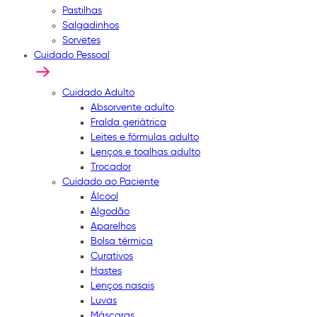
Pastilhas
Salgadinhos
Sorvetes
Cuidado Pessoal
Cuidado Adulto
Absorvente adulto
Fralda geriátrica
Leites e fórmulas adulto
Lenços e toalhas adulto
Trocador
Cuidado ao Paciente
Álcool
Algodão
Aparelhos
Bolsa térmica
Curativos
Hastes
Lenços nasais
Luvas
Máscaras