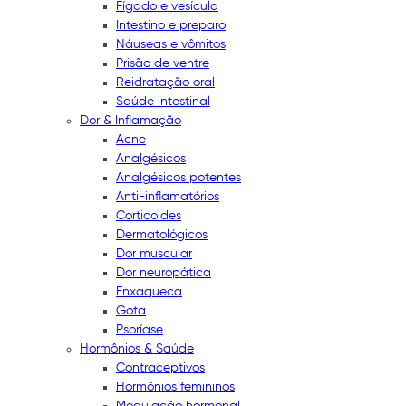
Fígado e vesícula
Intestino e preparo
Náuseas e vômitos
Prisão de ventre
Reidratação oral
Saúde intestinal
Dor & Inflamação
Acne
Analgésicos
Analgésicos potentes
Anti-inflamatórios
Corticoides
Dermatológicos
Dor muscular
Dor neuropática
Enxaqueca
Gota
Psoríase
Hormônios & Saúde
Contraceptivos
Hormônios femininos
Modulação hormonal