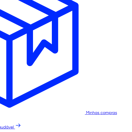
Minhas compras
audável