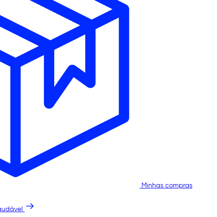
Minhas compras
audável