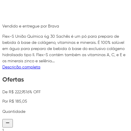
Vendido e entregue por Brava
Flex-S União Química 4g 30 Sachês é um pó para preparo de
bebida à base de colágeno, vitaminas e minerais. É 100% solúvel
em água para preparo de bebida à base do exclusivo colágeno
hidrolisado tipo II. Flex-S contém também as vitaminas A, C, e E e
os minerais zinco e selênio.…
Descrição completa
Ofertas
De R$ 222,95
16% OFF
Por R$ 185,05
Quantidade
1