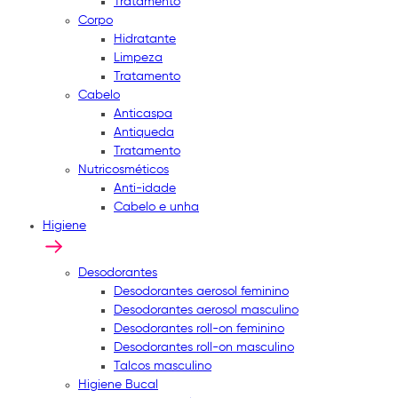
Tratamento
Corpo
Hidratante
Limpeza
Tratamento
Cabelo
Anticaspa
Antiqueda
Tratamento
Nutricosméticos
Anti-idade
Cabelo e unha
Higiene
Desodorantes
Desodorantes aerosol feminino
Desodorantes aerosol masculino
Desodorantes roll-on feminino
Desodorantes roll-on masculino
Talcos masculino
Higiene Bucal