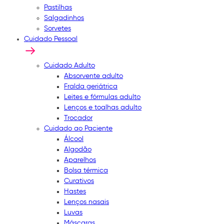
Pastilhas
Salgadinhos
Sorvetes
Cuidado Pessoal
Cuidado Adulto
Absorvente adulto
Fralda geriátrica
Leites e fórmulas adulto
Lenços e toalhas adulto
Trocador
Cuidado ao Paciente
Álcool
Algodão
Aparelhos
Bolsa térmica
Curativos
Hastes
Lenços nasais
Luvas
Máscaras