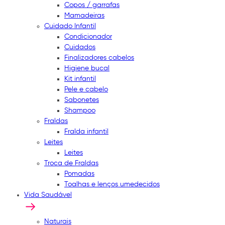
Copos / garrafas
Mamadeiras
Cuidado Infantil
Condicionador
Cuidados
Finalizadores cabelos
Higiene bucal
Kit infantil
Pele e cabelo
Sabonetes
Shampoo
Fraldas
Fralda infantil
Leites
Leites
Troca de Fraldas
Pomadas
Toalhas e lenços umedecidos
Vida Saudável
Naturais