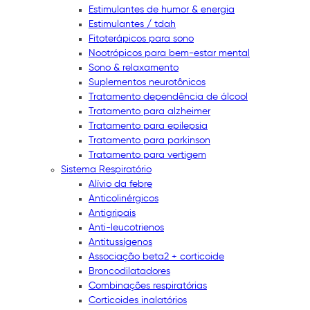
Estimulantes de humor & energia
Estimulantes / tdah
Fitoterápicos para sono
Nootrópicos para bem-estar mental
Sono & relaxamento
Suplementos neurotônicos
Tratamento dependência de álcool
Tratamento para alzheimer
Tratamento para epilepsia
Tratamento para parkinson
Tratamento para vertigem
Sistema Respiratório
Alívio da febre
Anticolinérgicos
Antigripais
Anti-leucotrienos
Antitussígenos
Associação beta2 + corticoide
Broncodilatadores
Combinações respiratórias
Corticoides inalatórios