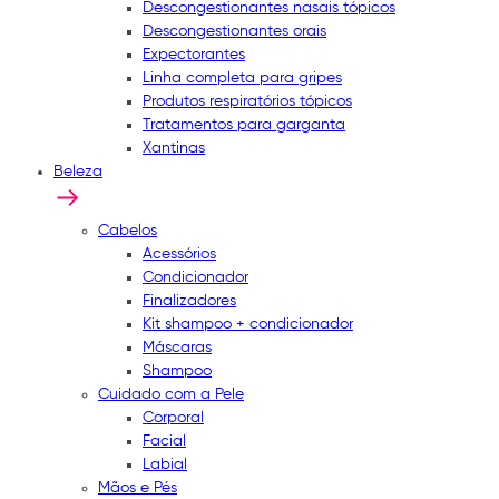
Descongestionantes nasais tópicos
Descongestionantes orais
Expectorantes
Linha completa para gripes
Produtos respiratórios tópicos
Tratamentos para garganta
Xantinas
Beleza
Cabelos
Acessórios
Condicionador
Finalizadores
Kit shampoo + condicionador
Máscaras
Shampoo
Cuidado com a Pele
Corporal
Facial
Labial
Mãos e Pés