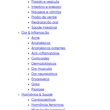
Fígado e vesícula
Intestino e preparo
Náuseas e vômitos
Prisão de ventre
Reidratação oral
Saúde intestinal
Dor & Inflamação
Acne
Analgésicos
Analgésicos potentes
Anti-inflamatórios
Corticoides
Dermatológicos
Dor muscular
Dor neuropática
Enxaqueca
Gota
Psoríase
Hormônios & Saúde
Contraceptivos
Hormônios femininos
Modulação hormonal