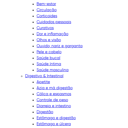
Bem-estar
Circulação
Corticoides
Cuidados pessoais
Curativos
Dor e inflamação
Olhos e visão
Ouvido, nariz e garganta
Pele e cabelo
Saúde bucal
Saúde íntima
Saúde masculina
Digestivo & Intestinal
Apetite
Azia e má digestão
Cólica e espasmos
Controle de peso
Diarreia e intestino
Digestão
Estômago e digestão
Estômago e úlcera