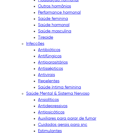
Outros hormônios
Performance hormonal
Saúde feminina
Saúde hormonal
Saúde masculina
Tireoide
Infecções
Antibióticos
Antifúngicos
Antiparasitários
Antissépticos
Antivirais
Repelentes
Saúde íntima feminina
Saúde Mental & Sistema Nervoso
Ansiolíticos
Antidepressivos
Antipsicóticos
Auxiliares para parar de fumar
Cuidados gerais para snc
Estimulantes