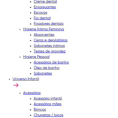
Creme dental
Enxaguantes
Escovas
Fio dental
Fixadores dentais
Higiene Íntima Feminina
Absorventes
Ceras e depilatórios
Sabonetes íntimos
Testes de gravidez
Higiene Pessoal
Acessórios de banho
Óleo de banho
Sabonetes
Universo Infantil
Acessórios
Acessório infantil
Acessórios mães
Brincos
Chupetas / bicos