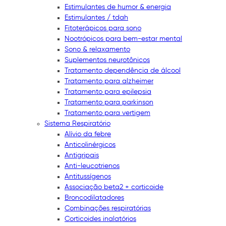
Estimulantes de humor & energia
Estimulantes / tdah
Fitoterápicos para sono
Nootrópicos para bem-estar mental
Sono & relaxamento
Suplementos neurotônicos
Tratamento dependência de álcool
Tratamento para alzheimer
Tratamento para epilepsia
Tratamento para parkinson
Tratamento para vertigem
Sistema Respiratório
Alívio da febre
Anticolinérgicos
Antigripais
Anti-leucotrienos
Antitussígenos
Associação beta2 + corticoide
Broncodilatadores
Combinações respiratórias
Corticoides inalatórios