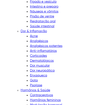
Fígado e vesícula
Intestino e preparo
Náuseas e vômitos
Prisão de ventre
Reidratação oral
Saúde intestinal
Dor & Inflamação
Acne
Analgésicos
Analgésicos potentes
Anti-inflamatórios
Corticoides
Dermatológicos
Dor muscular
Dor neuropática
Enxaqueca
Gota
Psoríase
Hormônios & Saúde
Contraceptivos
Hormônios femininos
Modulação hormonal