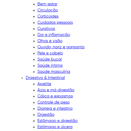
Bem-estar
Circulação
Corticoides
Cuidados pessoais
Curativos
Dor e inflamação
Olhos e visão
Ouvido, nariz e garganta
Pele e cabelo
Saúde bucal
Saúde íntima
Saúde masculina
Digestivo & Intestinal
Apetite
Azia e má digestão
Cólica e espasmos
Controle de peso
Diarreia e intestino
Digestão
Estômago e digestão
Estômago e úlcera