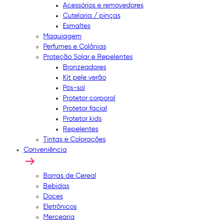
Acessórios e removedores
Cutelaria / pinças
Esmaltes
Maquiagem
Perfumes e Colônias
Proteção Solar e Repelentes
Bronzeadores
Kit pele verão
Pós-sol
Protetor corporal
Protetor facial
Protetor kids
Repelentes
Tintas e Colorações
Conveniência
Barras de Cereal
Bebidas
Doces
Eletrônicos
Mercearia