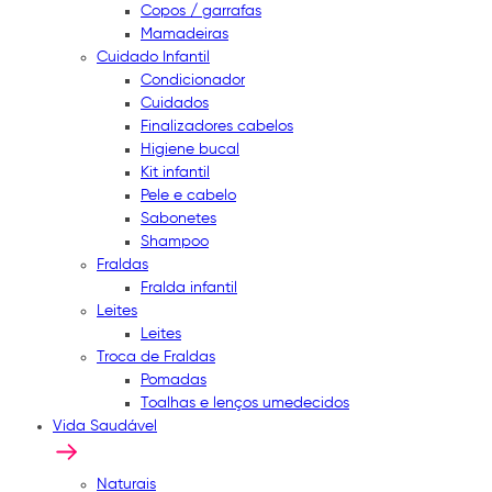
Copos / garrafas
Mamadeiras
Cuidado Infantil
Condicionador
Cuidados
Finalizadores cabelos
Higiene bucal
Kit infantil
Pele e cabelo
Sabonetes
Shampoo
Fraldas
Fralda infantil
Leites
Leites
Troca de Fraldas
Pomadas
Toalhas e lenços umedecidos
Vida Saudável
Naturais