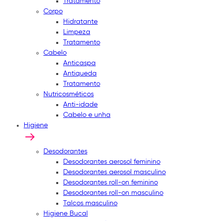
Tratamento
Corpo
Hidratante
Limpeza
Tratamento
Cabelo
Anticaspa
Antiqueda
Tratamento
Nutricosméticos
Anti-idade
Cabelo e unha
Higiene
Desodorantes
Desodorantes aerosol feminino
Desodorantes aerosol masculino
Desodorantes roll-on feminino
Desodorantes roll-on masculino
Talcos masculino
Higiene Bucal