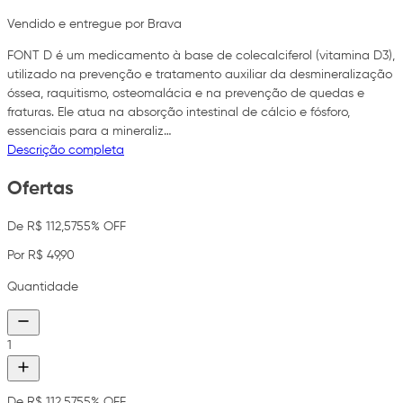
Vendido e entregue por Brava
FONT D é um medicamento à base de colecalciferol (vitamina D3),
utilizado na prevenção e tratamento auxiliar da desmineralização
óssea, raquitismo, osteomalácia e na prevenção de quedas e
fraturas. Ele atua na absorção intestinal de cálcio e fósforo,
essenciais para a mineraliz…
Descrição completa
Ofertas
De R$ 112,57
55% OFF
Por R$ 49,90
Quantidade
1
De R$ 112,57
55% OFF