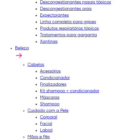
Descongestionantes nasais tópicos
Descongestionantes orais
Expectorantes
Linha completa para gripes
Produtos respiratórios tópicos
Tratamentos para garganta
Xantinas
Beleza
Cabelos
Acessórios
Condicionador
Finalizadores
Kit shampoo + condicionador
Máscaras
Shampoo
Cuidado com a Pele
Corporal
Facial
Labial
Mãos e Pés