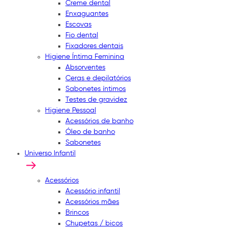
Creme dental
Enxaguantes
Escovas
Fio dental
Fixadores dentais
Higiene Íntima Feminina
Absorventes
Ceras e depilatórios
Sabonetes íntimos
Testes de gravidez
Higiene Pessoal
Acessórios de banho
Óleo de banho
Sabonetes
Universo Infantil
Acessórios
Acessório infantil
Acessórios mães
Brincos
Chupetas / bicos