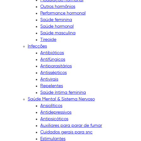
Outros hormônios
Performance hormonal
Saúde feminina
Saúde hormonal
Saúde masculina
Tireoide
Infecções
Antibióticos
Antifúngicos
Antiparasitários
Antissépticos
Antivirais
Repelentes
Saúde íntima feminina
Saúde Mental & Sistema Nervoso
Ansiolíticos
Antidepressivos
Antipsicóticos
Auxiliares para parar de fumar
Cuidados gerais para snc
Estimulantes