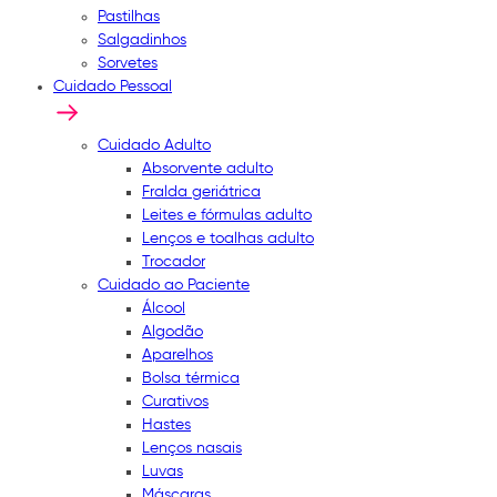
Pastilhas
Salgadinhos
Sorvetes
Cuidado Pessoal
Cuidado Adulto
Absorvente adulto
Fralda geriátrica
Leites e fórmulas adulto
Lenços e toalhas adulto
Trocador
Cuidado ao Paciente
Álcool
Algodão
Aparelhos
Bolsa térmica
Curativos
Hastes
Lenços nasais
Luvas
Máscaras