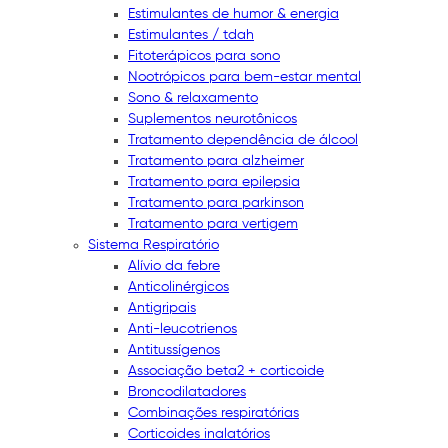
Estimulantes de humor & energia
Estimulantes / tdah
Fitoterápicos para sono
Nootrópicos para bem-estar mental
Sono & relaxamento
Suplementos neurotônicos
Tratamento dependência de álcool
Tratamento para alzheimer
Tratamento para epilepsia
Tratamento para parkinson
Tratamento para vertigem
Sistema Respiratório
Alívio da febre
Anticolinérgicos
Antigripais
Anti-leucotrienos
Antitussígenos
Associação beta2 + corticoide
Broncodilatadores
Combinações respiratórias
Corticoides inalatórios