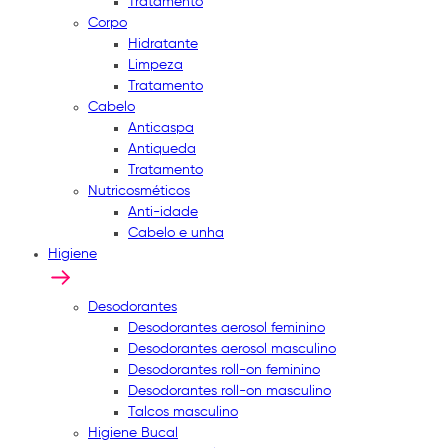
Tratamento
Corpo
Hidratante
Limpeza
Tratamento
Cabelo
Anticaspa
Antiqueda
Tratamento
Nutricosméticos
Anti-idade
Cabelo e unha
Higiene
Desodorantes
Desodorantes aerosol feminino
Desodorantes aerosol masculino
Desodorantes roll-on feminino
Desodorantes roll-on masculino
Talcos masculino
Higiene Bucal