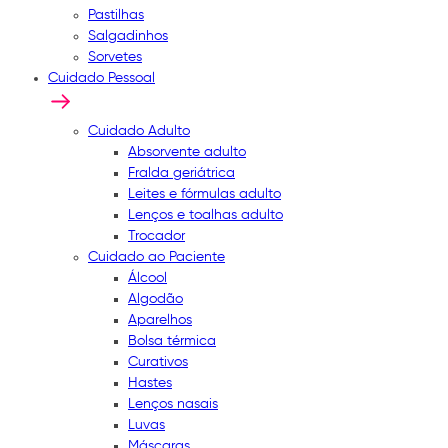
Pastilhas
Salgadinhos
Sorvetes
Cuidado Pessoal
Cuidado Adulto
Absorvente adulto
Fralda geriátrica
Leites e fórmulas adulto
Lenços e toalhas adulto
Trocador
Cuidado ao Paciente
Álcool
Algodão
Aparelhos
Bolsa térmica
Curativos
Hastes
Lenços nasais
Luvas
Máscaras