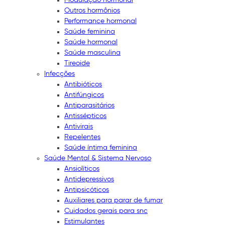
Outros hormônios
Performance hormonal
Saúde feminina
Saúde hormonal
Saúde masculina
Tireoide
Infecções
Antibióticos
Antifúngicos
Antiparasitários
Antissépticos
Antivirais
Repelentes
Saúde íntima feminina
Saúde Mental & Sistema Nervoso
Ansiolíticos
Antidepressivos
Antipsicóticos
Auxiliares para parar de fumar
Cuidados gerais para snc
Estimulantes