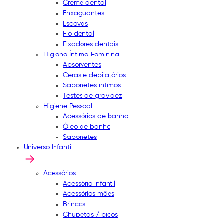
Creme dental
Enxaguantes
Escovas
Fio dental
Fixadores dentais
Higiene Íntima Feminina
Absorventes
Ceras e depilatórios
Sabonetes íntimos
Testes de gravidez
Higiene Pessoal
Acessórios de banho
Óleo de banho
Sabonetes
Universo Infantil
Acessórios
Acessório infantil
Acessórios mães
Brincos
Chupetas / bicos