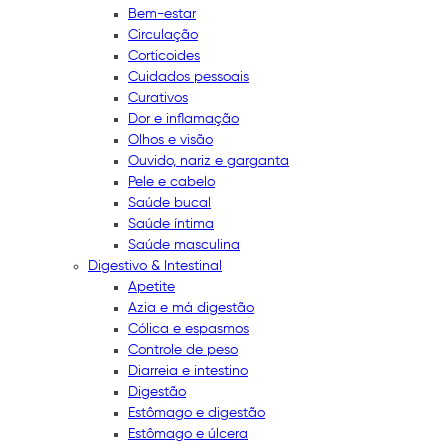
Bem-estar
Circulação
Corticoides
Cuidados pessoais
Curativos
Dor e inflamação
Olhos e visão
Ouvido, nariz e garganta
Pele e cabelo
Saúde bucal
Saúde íntima
Saúde masculina
Digestivo & Intestinal
Apetite
Azia e má digestão
Cólica e espasmos
Controle de peso
Diarreia e intestino
Digestão
Estômago e digestão
Estômago e úlcera