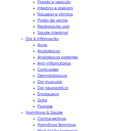
Fígado e vesícula
Intestino e preparo
Náuseas e vômitos
Prisão de ventre
Reidratação oral
Saúde intestinal
Dor & Inflamação
Acne
Analgésicos
Analgésicos potentes
Anti-inflamatórios
Corticoides
Dermatológicos
Dor muscular
Dor neuropática
Enxaqueca
Gota
Psoríase
Hormônios & Saúde
Contraceptivos
Hormônios femininos
Modulação hormonal