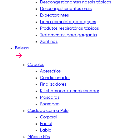
Descongestionantes nasais tópicos
Descongestionantes orais
Expectorantes
Linha completa para gripes
Produtos respiratórios tópicos
Tratamentos para garganta
Xantinas
Beleza
Cabelos
Acessórios
Condicionador
Finalizadores
Kit shampoo + condicionador
Máscaras
Shampoo
Cuidado com a Pele
Corporal
Facial
Labial
Mãos e Pés