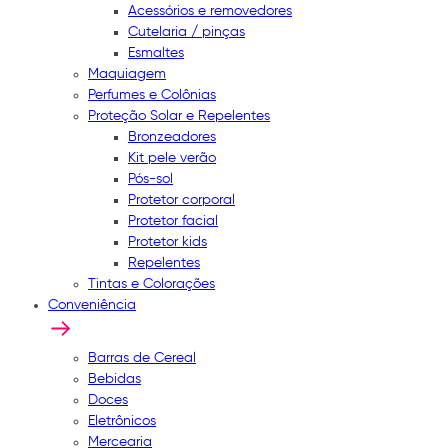
Acessórios e removedores
Cutelaria / pinças
Esmaltes
Maquiagem
Perfumes e Colônias
Proteção Solar e Repelentes
Bronzeadores
Kit pele verão
Pós-sol
Protetor corporal
Protetor facial
Protetor kids
Repelentes
Tintas e Colorações
Conveniência
Barras de Cereal
Bebidas
Doces
Eletrônicos
Mercearia