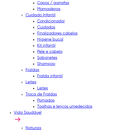
Copos / garrafas
Mamadeiras
Cuidado Infantil
Condicionador
Cuidados
Finalizadores cabelos
Higiene bucal
Kit infantil
Pele e cabelo
Sabonetes
Shampoo
Fraldas
Fralda infantil
Leites
Leites
Troca de Fraldas
Pomadas
Toalhas e lenços umedecidos
Vida Saudável
Naturais