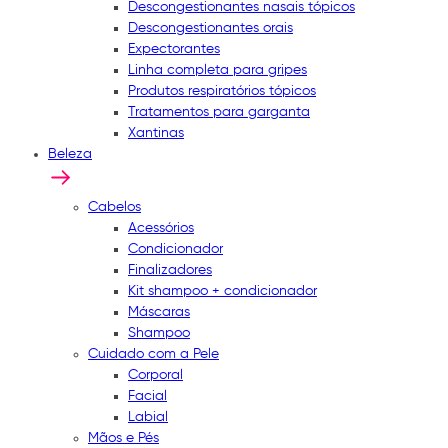
Descongestionantes nasais tópicos
Descongestionantes orais
Expectorantes
Linha completa para gripes
Produtos respiratórios tópicos
Tratamentos para garganta
Xantinas
Beleza
Cabelos
Acessórios
Condicionador
Finalizadores
Kit shampoo + condicionador
Máscaras
Shampoo
Cuidado com a Pele
Corporal
Facial
Labial
Mãos e Pés