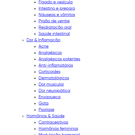
Fígado e vesícula
Intestino e preparo
Náuseas e vômitos
Prisão de ventre
Reidratação oral
Saúde intestinal
Dor & Inflamação
Acne
Analgésicos
Analgésicos potentes
Anti-inflamatórios
Corticoides
Dermatológicos
Dor muscular
Dor neuropática
Enxaqueca
Gota
Psoríase
Hormônios & Saúde
Contraceptivos
Hormônios femininos
Modulação hormonal