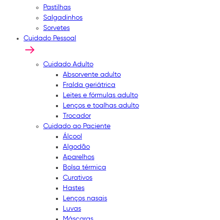
Pastilhas
Salgadinhos
Sorvetes
Cuidado Pessoal
Cuidado Adulto
Absorvente adulto
Fralda geriátrica
Leites e fórmulas adulto
Lenços e toalhas adulto
Trocador
Cuidado ao Paciente
Álcool
Algodão
Aparelhos
Bolsa térmica
Curativos
Hastes
Lenços nasais
Luvas
Máscaras