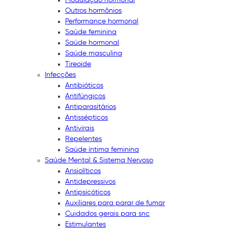
Outros hormônios
Performance hormonal
Saúde feminina
Saúde hormonal
Saúde masculina
Tireoide
Infecções
Antibióticos
Antifúngicos
Antiparasitários
Antissépticos
Antivirais
Repelentes
Saúde íntima feminina
Saúde Mental & Sistema Nervoso
Ansiolíticos
Antidepressivos
Antipsicóticos
Auxiliares para parar de fumar
Cuidados gerais para snc
Estimulantes