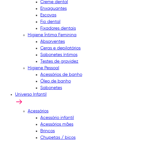
Creme dental
Enxaguantes
Escovas
Fio dental
Fixadores dentais
Higiene Íntima Feminina
Absorventes
Ceras e depilatórios
Sabonetes íntimos
Testes de gravidez
Higiene Pessoal
Acessórios de banho
Óleo de banho
Sabonetes
Universo Infantil
Acessórios
Acessório infantil
Acessórios mães
Brincos
Chupetas / bicos