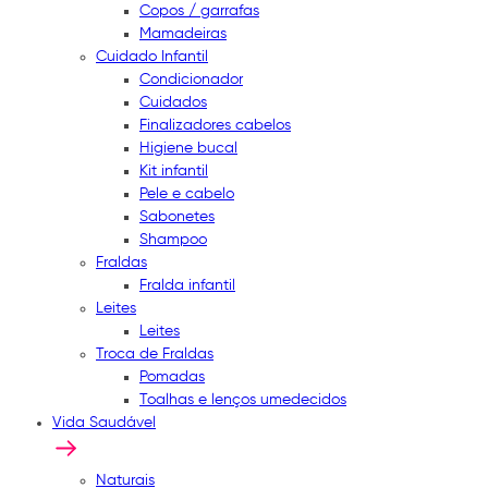
Copos / garrafas
Mamadeiras
Cuidado Infantil
Condicionador
Cuidados
Finalizadores cabelos
Higiene bucal
Kit infantil
Pele e cabelo
Sabonetes
Shampoo
Fraldas
Fralda infantil
Leites
Leites
Troca de Fraldas
Pomadas
Toalhas e lenços umedecidos
Vida Saudável
Naturais