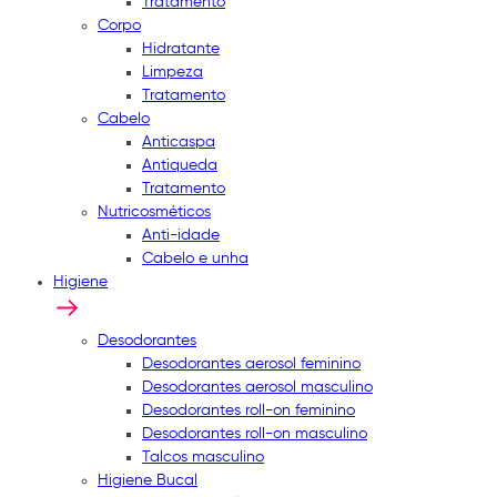
Tratamento
Corpo
Hidratante
Limpeza
Tratamento
Cabelo
Anticaspa
Antiqueda
Tratamento
Nutricosméticos
Anti-idade
Cabelo e unha
Higiene
Desodorantes
Desodorantes aerosol feminino
Desodorantes aerosol masculino
Desodorantes roll-on feminino
Desodorantes roll-on masculino
Talcos masculino
Higiene Bucal