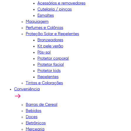
Acessórios e removedores
Cutelaria / pinças
Esmaltes
Maquiagem
Perfumes e Colônias
Proteção Solar e Repelentes
Bronzeadores
Kit pele verão
Pós-sol
Protetor corporal
Protetor facial
Protetor kids
Repelentes
Tintas e Colorações
Conveniência
Barras de Cereal
Bebidas
Doces
Eletrônicos
Mercearia