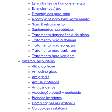
Estimulantes de humor & energia
Estimulantes / tdah
Fitoterápicos para sono
Nootrópicos para bem-estar mental
Sono & relaxamento
Suplementos neurotônicos
Tratamento dependência de álcool
Tratamento para alzheimer
Tratamento para epilepsia
Tratamento para parkinson
Tratamento para vertigem
Sistema Respiratório
Alívio da febre
Anticolinérgicos
Antigripais
Anti-leucotrienos
Antitussígenos
Associação beta2 + corticoide
Broncodilatadores
Combinações respiratórias
Corticoides inalatórios