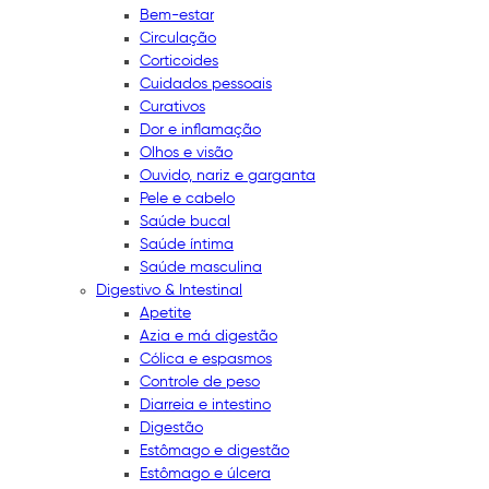
Bem-estar
Circulação
Corticoides
Cuidados pessoais
Curativos
Dor e inflamação
Olhos e visão
Ouvido, nariz e garganta
Pele e cabelo
Saúde bucal
Saúde íntima
Saúde masculina
Digestivo & Intestinal
Apetite
Azia e má digestão
Cólica e espasmos
Controle de peso
Diarreia e intestino
Digestão
Estômago e digestão
Estômago e úlcera