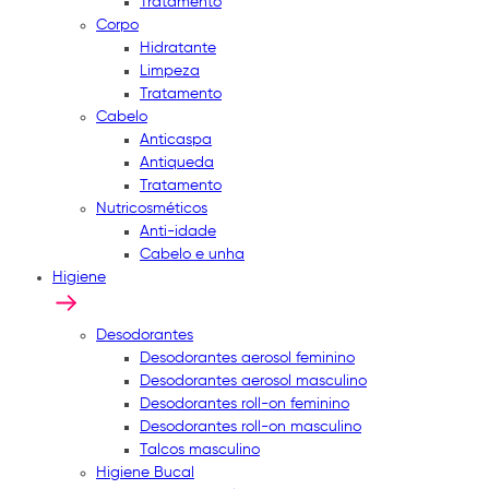
Tratamento
Corpo
Hidratante
Limpeza
Tratamento
Cabelo
Anticaspa
Antiqueda
Tratamento
Nutricosméticos
Anti-idade
Cabelo e unha
Higiene
Desodorantes
Desodorantes aerosol feminino
Desodorantes aerosol masculino
Desodorantes roll-on feminino
Desodorantes roll-on masculino
Talcos masculino
Higiene Bucal