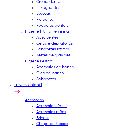
Creme dental
Enxaguantes
Escovas
Fio dental
Fixadores dentais
Higiene Íntima Feminina
Absorventes
Ceras e depilatórios
Sabonetes íntimos
Testes de gravidez
Higiene Pessoal
Acessórios de banho
Óleo de banho
Sabonetes
Universo Infantil
Acessórios
Acessório infantil
Acessórios mães
Brincos
Chupetas / bicos