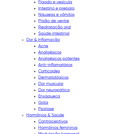
Fígado e vesícula
Intestino e preparo
Náuseas e vômitos
Prisão de ventre
Reidratação oral
Saúde intestinal
Dor & Inflamação
Acne
Analgésicos
Analgésicos potentes
Anti-inflamatórios
Corticoides
Dermatológicos
Dor muscular
Dor neuropática
Enxaqueca
Gota
Psoríase
Hormônios & Saúde
Contraceptivos
Hormônios femininos
Modulação hormonal