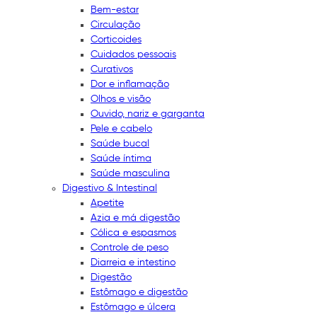
Bem-estar
Circulação
Corticoides
Cuidados pessoais
Curativos
Dor e inflamação
Olhos e visão
Ouvido, nariz e garganta
Pele e cabelo
Saúde bucal
Saúde íntima
Saúde masculina
Digestivo & Intestinal
Apetite
Azia e má digestão
Cólica e espasmos
Controle de peso
Diarreia e intestino
Digestão
Estômago e digestão
Estômago e úlcera