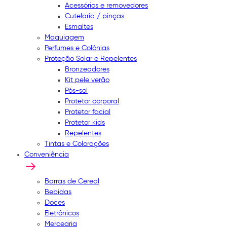
Acessórios e removedores
Cutelaria / pinças
Esmaltes
Maquiagem
Perfumes e Colônias
Proteção Solar e Repelentes
Bronzeadores
Kit pele verão
Pós-sol
Protetor corporal
Protetor facial
Protetor kids
Repelentes
Tintas e Colorações
Conveniência
Barras de Cereal
Bebidas
Doces
Eletrônicos
Mercearia