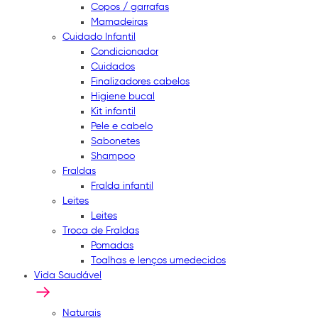
Copos / garrafas
Mamadeiras
Cuidado Infantil
Condicionador
Cuidados
Finalizadores cabelos
Higiene bucal
Kit infantil
Pele e cabelo
Sabonetes
Shampoo
Fraldas
Fralda infantil
Leites
Leites
Troca de Fraldas
Pomadas
Toalhas e lenços umedecidos
Vida Saudável
Naturais