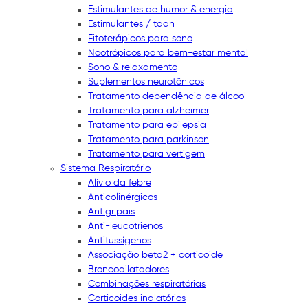
Estimulantes de humor & energia
Estimulantes / tdah
Fitoterápicos para sono
Nootrópicos para bem-estar mental
Sono & relaxamento
Suplementos neurotônicos
Tratamento dependência de álcool
Tratamento para alzheimer
Tratamento para epilepsia
Tratamento para parkinson
Tratamento para vertigem
Sistema Respiratório
Alívio da febre
Anticolinérgicos
Antigripais
Anti-leucotrienos
Antitussígenos
Associação beta2 + corticoide
Broncodilatadores
Combinações respiratórias
Corticoides inalatórios