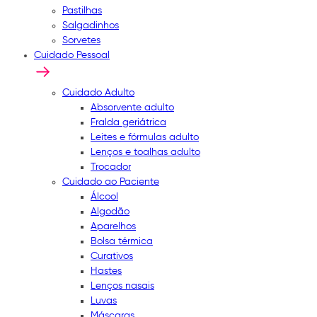
Pastilhas
Salgadinhos
Sorvetes
Cuidado Pessoal
Cuidado Adulto
Absorvente adulto
Fralda geriátrica
Leites e fórmulas adulto
Lenços e toalhas adulto
Trocador
Cuidado ao Paciente
Álcool
Algodão
Aparelhos
Bolsa térmica
Curativos
Hastes
Lenços nasais
Luvas
Máscaras