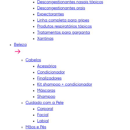
Descongestionantes nasais tópicos
Descongestionantes orais
Expectorantes
Linha completa para gripes
Produtos respiratórios tópicos
Tratamentos para garganta
Xantinas
Beleza
Cabelos
Acessórios
Condicionador
Finalizadores
Kit shampoo + condicionador
Máscaras
Shampoo
Cuidado com a Pele
Corporal
Facial
Labial
Mãos e Pés