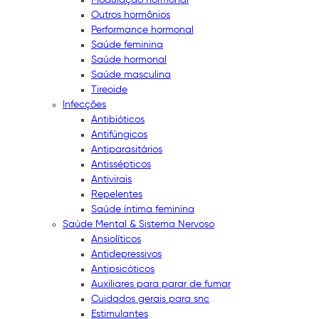
Outros hormônios
Performance hormonal
Saúde feminina
Saúde hormonal
Saúde masculina
Tireoide
Infecções
Antibióticos
Antifúngicos
Antiparasitários
Antissépticos
Antivirais
Repelentes
Saúde íntima feminina
Saúde Mental & Sistema Nervoso
Ansiolíticos
Antidepressivos
Antipsicóticos
Auxiliares para parar de fumar
Cuidados gerais para snc
Estimulantes