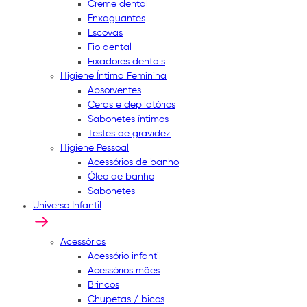
Creme dental
Enxaguantes
Escovas
Fio dental
Fixadores dentais
Higiene Íntima Feminina
Absorventes
Ceras e depilatórios
Sabonetes íntimos
Testes de gravidez
Higiene Pessoal
Acessórios de banho
Óleo de banho
Sabonetes
Universo Infantil
Acessórios
Acessório infantil
Acessórios mães
Brincos
Chupetas / bicos