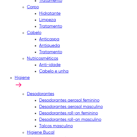
Tratamento
Corpo
Hidratante
Limpeza
Tratamento
Cabelo
Anticaspa
Antiqueda
Tratamento
Nutricosméticos
Anti-idade
Cabelo e unha
Higiene
Desodorantes
Desodorantes aerosol feminino
Desodorantes aerosol masculino
Desodorantes roll-on feminino
Desodorantes roll-on masculino
Talcos masculino
Higiene Bucal