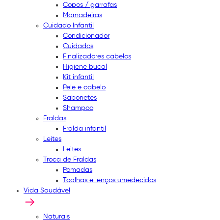
Copos / garrafas
Mamadeiras
Cuidado Infantil
Condicionador
Cuidados
Finalizadores cabelos
Higiene bucal
Kit infantil
Pele e cabelo
Sabonetes
Shampoo
Fraldas
Fralda infantil
Leites
Leites
Troca de Fraldas
Pomadas
Toalhas e lenços umedecidos
Vida Saudável
Naturais