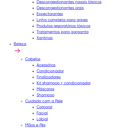
Descongestionantes nasais tópicos
Descongestionantes orais
Expectorantes
Linha completa para gripes
Produtos respiratórios tópicos
Tratamentos para garganta
Xantinas
Beleza
Cabelos
Acessórios
Condicionador
Finalizadores
Kit shampoo + condicionador
Máscaras
Shampoo
Cuidado com a Pele
Corporal
Facial
Labial
Mãos e Pés