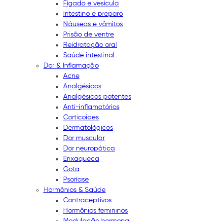
Fígado e vesícula
Intestino e preparo
Náuseas e vômitos
Prisão de ventre
Reidratação oral
Saúde intestinal
Dor & Inflamação
Acne
Analgésicos
Analgésicos potentes
Anti-inflamatórios
Corticoides
Dermatológicos
Dor muscular
Dor neuropática
Enxaqueca
Gota
Psoríase
Hormônios & Saúde
Contraceptivos
Hormônios femininos
Modulação hormonal