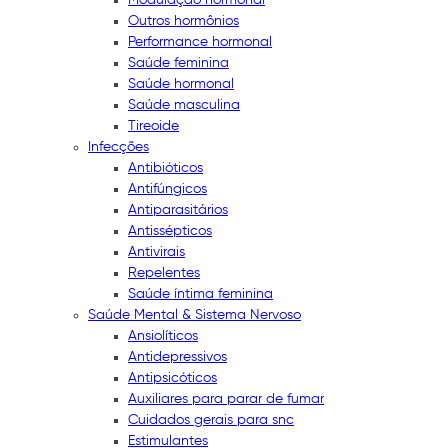
Outros hormônios
Performance hormonal
Saúde feminina
Saúde hormonal
Saúde masculina
Tireoide
Infecções
Antibióticos
Antifúngicos
Antiparasitários
Antissépticos
Antivirais
Repelentes
Saúde íntima feminina
Saúde Mental & Sistema Nervoso
Ansiolíticos
Antidepressivos
Antipsicóticos
Auxiliares para parar de fumar
Cuidados gerais para snc
Estimulantes