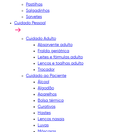
Pastilhas
Salgadinhos
Sorvetes
Cuidado Pessoal
Cuidado Adulto
Absorvente adulto
Fralda geriátrica
Leites e fórmulas adulto
Lenços e toalhas adulto
Trocador
Cuidado ao Paciente
Álcool
Algodão
Aparelhos
Bolsa térmica
Curativos
Hastes
Lenços nasais
Luvas
Máscaras