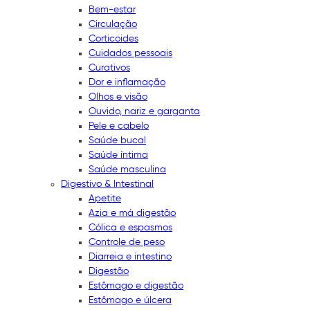
Bem-estar
Circulação
Corticoides
Cuidados pessoais
Curativos
Dor e inflamação
Olhos e visão
Ouvido, nariz e garganta
Pele e cabelo
Saúde bucal
Saúde íntima
Saúde masculina
Digestivo & Intestinal
Apetite
Azia e má digestão
Cólica e espasmos
Controle de peso
Diarreia e intestino
Digestão
Estômago e digestão
Estômago e úlcera