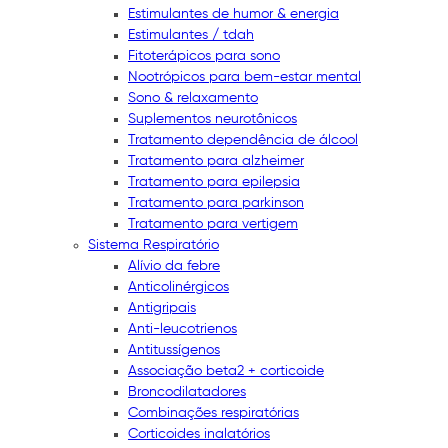
Estimulantes de humor & energia
Estimulantes / tdah
Fitoterápicos para sono
Nootrópicos para bem-estar mental
Sono & relaxamento
Suplementos neurotônicos
Tratamento dependência de álcool
Tratamento para alzheimer
Tratamento para epilepsia
Tratamento para parkinson
Tratamento para vertigem
Sistema Respiratório
Alívio da febre
Anticolinérgicos
Antigripais
Anti-leucotrienos
Antitussígenos
Associação beta2 + corticoide
Broncodilatadores
Combinações respiratórias
Corticoides inalatórios