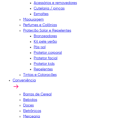
Acessórios e removedores
Cutelaria / pinças
Esmaltes
Maquiagem
Perfumes e Colônias
Proteção Solar e Repelentes
Bronzeadores
Kit pele verão
Pós-sol
Protetor corporal
Protetor facial
Protetor kids
Repelentes
Tintas e Colorações
Conveniência
Barras de Cereal
Bebidas
Doces
Eletrônicos
Mercearia