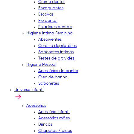
Creme dental
Enxaguantes
Escovas
Fio dental
Fixadores dentais
Higiene Íntima Feminina
Absorventes
Ceras e depilatórios
Sabonetes íntimos
Testes de gravidez
Higiene Pessoal
Acessórios de banho
Óleo de banho
Sabonetes
Universo Infantil
Acessórios
Acessório infantil
Acessórios mães
Brincos
Chupetas / bicos