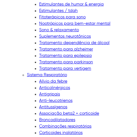
Estimulantes de humor & energia
Estimulantes / tdah
Fitoterápicos para sono
Nootrópicos para bem-estar mental
Sono & relaxamento
Suplementos neurotônicos
Tratamento dependência de álcool
Tratamento para alzheimer
Tratamento para epilepsia
Tratamento para parkinson
Tratamento para vertigem
Sistema Respiratório
Alívio da febre
Anticolinérgicos
Antigripais
Anti-leucotrienos
Antitussígenos
Associação beta2 + corticoide
Broncodilatadores
Combinações respiratórias
Corticoides inalatórios