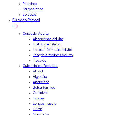
Pastilhas
Salgadinhos
Sorvetes
Cuidado Pessoal
Cuidado Adulto
Absorvente adulto
Fralda geriátrica
Leites e fórmulas adulto
Lenços e toalhas adulto
Trocador
Cuidado ao Paciente
Álcool
Algodão
Aparelhos
Bolsa térmica
Curativos
Hastes
Lenços nasais
Luvas
Máscaras