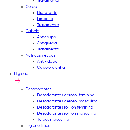
Tratamento
Corpo
Hidratante
Limpeza
Tratamento
Cabelo
Anticaspa
Antiqueda
Tratamento
Nutricosméticos
Anti-idade
Cabelo e unha
Higiene
Desodorantes
Desodorantes aerosol feminino
Desodorantes aerosol masculino
Desodorantes roll-on feminino
Desodorantes roll-on masculino
Talcos masculino
Higiene Bucal