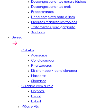
Descongestionantes nasais tópicos
Descongestionantes orais
Expectorantes
Linha completa para gripes
Produtos respiratórios tópicos
Tratamentos para garganta
Xantinas
Beleza
Cabelos
Acessórios
Condicionador
Finalizadores
Kit shampoo + condicionador
Máscaras
Shampoo
Cuidado com a Pele
Corporal
Facial
Labial
Mãos e Pés