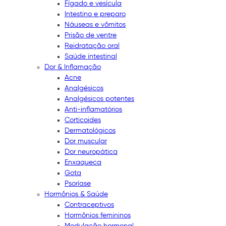
Fígado e vesícula
Intestino e preparo
Náuseas e vômitos
Prisão de ventre
Reidratação oral
Saúde intestinal
Dor & Inflamação
Acne
Analgésicos
Analgésicos potentes
Anti-inflamatórios
Corticoides
Dermatológicos
Dor muscular
Dor neuropática
Enxaqueca
Gota
Psoríase
Hormônios & Saúde
Contraceptivos
Hormônios femininos
Modulação hormonal