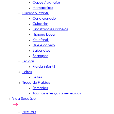
Copos / garrafas
Mamadeiras
Cuidado Infantil
Condicionador
Cuidados
Finalizadores cabelos
Higiene bucal
Kit infantil
Pele e cabelo
Sabonetes
Shampoo
Fraldas
Fralda infantil
Leites
Leites
Troca de Fraldas
Pomadas
Toalhas e lenços umedecidos
Vida Saudável
Naturais