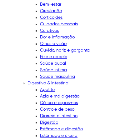
Bem-estar
Circulação
Corticoides
Cuidados pessoais
Curativos
Dor e inflamação
Olhos e visão
Ouvido, nariz e garganta
Pele e cabelo
Saúde bucal
Saúde íntima
Saúde masculina
Digestivo & Intestinal
Apetite
Azia e má digestão
Cólica e espasmos
Controle de peso
Diarreia e intestino
Digestão
Estômago e digestão
Estômago e úlcera