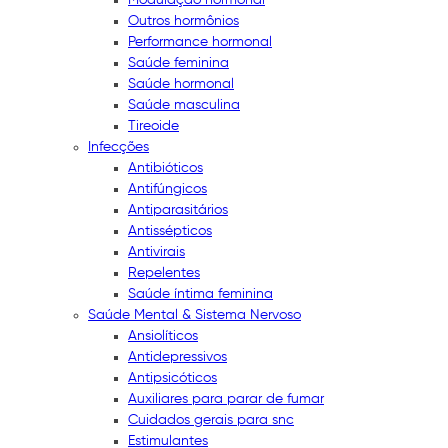
Outros hormônios
Performance hormonal
Saúde feminina
Saúde hormonal
Saúde masculina
Tireoide
Infecções
Antibióticos
Antifúngicos
Antiparasitários
Antissépticos
Antivirais
Repelentes
Saúde íntima feminina
Saúde Mental & Sistema Nervoso
Ansiolíticos
Antidepressivos
Antipsicóticos
Auxiliares para parar de fumar
Cuidados gerais para snc
Estimulantes