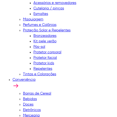
Acessórios e removedores
Cutelaria / pinças
Esmaltes
Maquiagem
Perfumes e Colônias
Proteção Solar e Repelentes
Bronzeadores
Kit pele verão
Pós-sol
Protetor corporal
Protetor facial
Protetor kids
Repelentes
Tintas e Colorações
Conveniência
Barras de Cereal
Bebidas
Doces
Eletrônicos
Mercearia