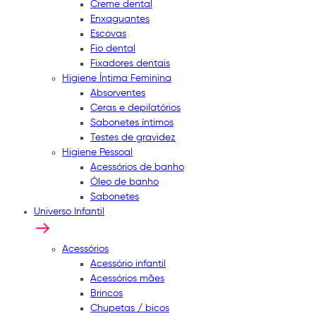
Creme dental
Enxaguantes
Escovas
Fio dental
Fixadores dentais
Higiene Íntima Feminina
Absorventes
Ceras e depilatórios
Sabonetes íntimos
Testes de gravidez
Higiene Pessoal
Acessórios de banho
Óleo de banho
Sabonetes
Universo Infantil
Acessórios
Acessório infantil
Acessórios mães
Brincos
Chupetas / bicos