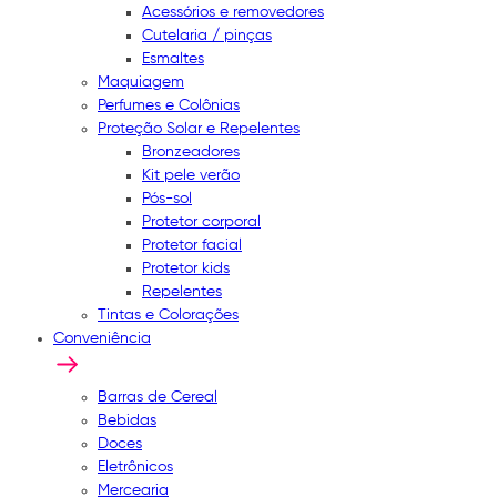
Acessórios e removedores
Cutelaria / pinças
Esmaltes
Maquiagem
Perfumes e Colônias
Proteção Solar e Repelentes
Bronzeadores
Kit pele verão
Pós-sol
Protetor corporal
Protetor facial
Protetor kids
Repelentes
Tintas e Colorações
Conveniência
Barras de Cereal
Bebidas
Doces
Eletrônicos
Mercearia