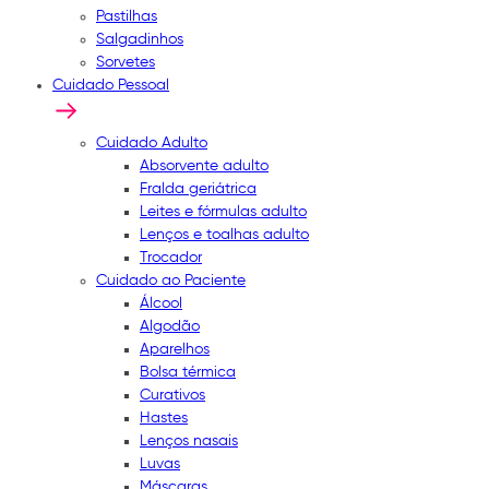
Pastilhas
Salgadinhos
Sorvetes
Cuidado Pessoal
Cuidado Adulto
Absorvente adulto
Fralda geriátrica
Leites e fórmulas adulto
Lenços e toalhas adulto
Trocador
Cuidado ao Paciente
Álcool
Algodão
Aparelhos
Bolsa térmica
Curativos
Hastes
Lenços nasais
Luvas
Máscaras