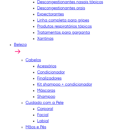
Descongestionantes nasais tópicos
Descongestionantes orais
Expectorantes
Linha completa para gripes
Produtos respiratórios tópicos
Tratamentos para garganta
Xantinas
Beleza
Cabelos
Acessórios
Condicionador
Finalizadores
Kit shampoo + condicionador
Máscaras
Shampoo
Cuidado com a Pele
Corporal
Facial
Labial
Mãos e Pés