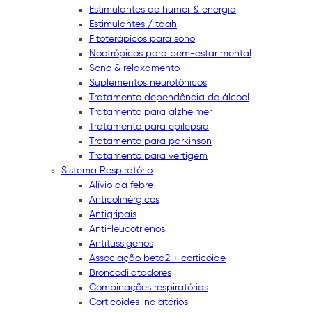
Estimulantes de humor & energia
Estimulantes / tdah
Fitoterápicos para sono
Nootrópicos para bem-estar mental
Sono & relaxamento
Suplementos neurotônicos
Tratamento dependência de álcool
Tratamento para alzheimer
Tratamento para epilepsia
Tratamento para parkinson
Tratamento para vertigem
Sistema Respiratório
Alívio da febre
Anticolinérgicos
Antigripais
Anti-leucotrienos
Antitussígenos
Associação beta2 + corticoide
Broncodilatadores
Combinações respiratórias
Corticoides inalatórios