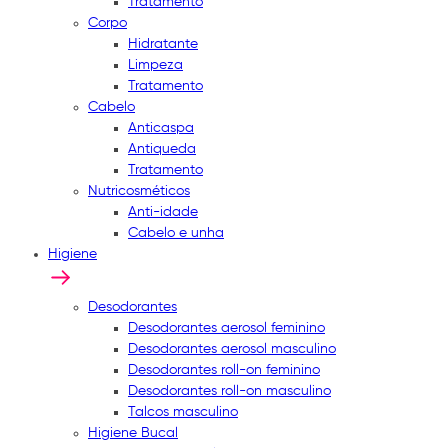
Tratamento
Corpo
Hidratante
Limpeza
Tratamento
Cabelo
Anticaspa
Antiqueda
Tratamento
Nutricosméticos
Anti-idade
Cabelo e unha
Higiene
Desodorantes
Desodorantes aerosol feminino
Desodorantes aerosol masculino
Desodorantes roll-on feminino
Desodorantes roll-on masculino
Talcos masculino
Higiene Bucal