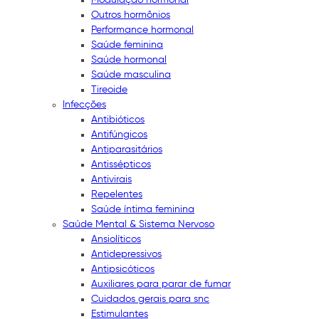
Outros hormônios
Performance hormonal
Saúde feminina
Saúde hormonal
Saúde masculina
Tireoide
Infecções
Antibióticos
Antifúngicos
Antiparasitários
Antissépticos
Antivirais
Repelentes
Saúde íntima feminina
Saúde Mental & Sistema Nervoso
Ansiolíticos
Antidepressivos
Antipsicóticos
Auxiliares para parar de fumar
Cuidados gerais para snc
Estimulantes