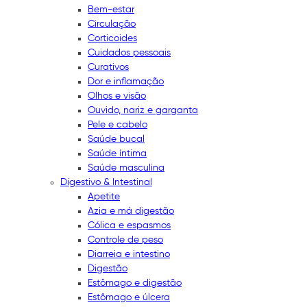
Bem-estar
Circulação
Corticoides
Cuidados pessoais
Curativos
Dor e inflamação
Olhos e visão
Ouvido, nariz e garganta
Pele e cabelo
Saúde bucal
Saúde íntima
Saúde masculina
Digestivo & Intestinal
Apetite
Azia e má digestão
Cólica e espasmos
Controle de peso
Diarreia e intestino
Digestão
Estômago e digestão
Estômago e úlcera