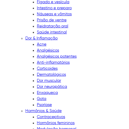
Fígado e vesícula
Intestino e preparo
Náuseas e vômitos
Prisão de ventre
Reidratação oral
Saúde intestinal
Dor & Inflamação
Acne
Analgésicos
Analgésicos potentes
Anti-inflamatórios
Corticoides
Dermatológicos
Dor muscular
Dor neuropática
Enxaqueca
Gota
Psoríase
Hormônios & Saúde
Contraceptivos
Hormônios femininos
Modulação hormonal