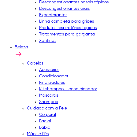
Descongestionantes nasais tópicos
Descongestionantes orais
Expectorantes
Linha completa para gripes
Produtos respiratórios tópicos
Tratamentos para garganta
Xantinas
Beleza
Cabelos
Acessórios
Condicionador
Finalizadores
Kit shampoo + condicionador
Máscaras
Shampoo
Cuidado com a Pele
Corporal
Facial
Labial
Mãos e Pés