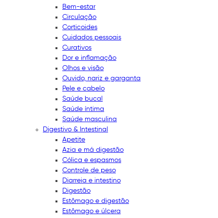
Bem-estar
Circulação
Corticoides
Cuidados pessoais
Curativos
Dor e inflamação
Olhos e visão
Ouvido, nariz e garganta
Pele e cabelo
Saúde bucal
Saúde íntima
Saúde masculina
Digestivo & Intestinal
Apetite
Azia e má digestão
Cólica e espasmos
Controle de peso
Diarreia e intestino
Digestão
Estômago e digestão
Estômago e úlcera