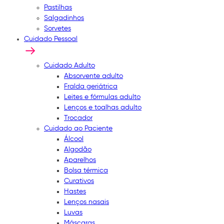
Pastilhas
Salgadinhos
Sorvetes
Cuidado Pessoal
Cuidado Adulto
Absorvente adulto
Fralda geriátrica
Leites e fórmulas adulto
Lenços e toalhas adulto
Trocador
Cuidado ao Paciente
Álcool
Algodão
Aparelhos
Bolsa térmica
Curativos
Hastes
Lenços nasais
Luvas
Máscaras