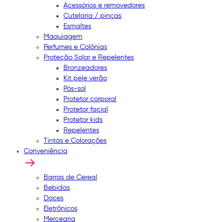
Acessórios e removedores
Cutelaria / pinças
Esmaltes
Maquiagem
Perfumes e Colônias
Proteção Solar e Repelentes
Bronzeadores
Kit pele verão
Pós-sol
Protetor corporal
Protetor facial
Protetor kids
Repelentes
Tintas e Colorações
Conveniência
Barras de Cereal
Bebidas
Doces
Eletrônicos
Mercearia