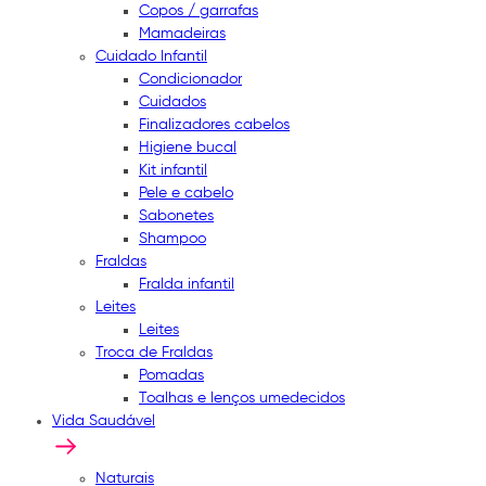
Copos / garrafas
Mamadeiras
Cuidado Infantil
Condicionador
Cuidados
Finalizadores cabelos
Higiene bucal
Kit infantil
Pele e cabelo
Sabonetes
Shampoo
Fraldas
Fralda infantil
Leites
Leites
Troca de Fraldas
Pomadas
Toalhas e lenços umedecidos
Vida Saudável
Naturais