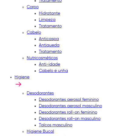
Tratamento
Corpo
Hidratante
Limpeza
Tratamento
Cabelo
Anticaspa
Antiqueda
Tratamento
Nutricosméticos
Anti-idade
Cabelo e unha
Higiene
Desodorantes
Desodorantes aerosol feminino
Desodorantes aerosol masculino
Desodorantes roll-on feminino
Desodorantes roll-on masculino
Talcos masculino
Higiene Bucal