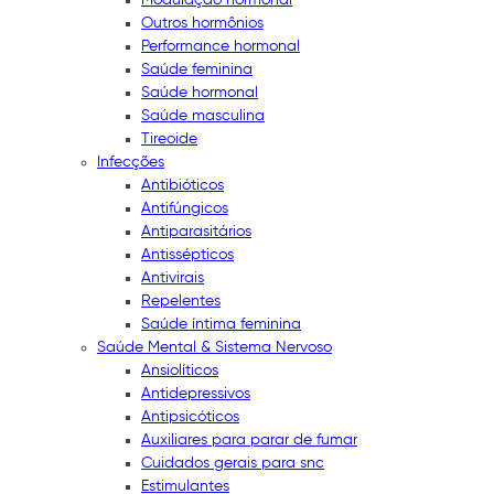
Outros hormônios
Performance hormonal
Saúde feminina
Saúde hormonal
Saúde masculina
Tireoide
Infecções
Antibióticos
Antifúngicos
Antiparasitários
Antissépticos
Antivirais
Repelentes
Saúde íntima feminina
Saúde Mental & Sistema Nervoso
Ansiolíticos
Antidepressivos
Antipsicóticos
Auxiliares para parar de fumar
Cuidados gerais para snc
Estimulantes