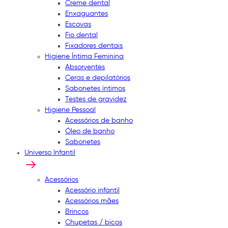
Creme dental
Enxaguantes
Escovas
Fio dental
Fixadores dentais
Higiene Íntima Feminina
Absorventes
Ceras e depilatórios
Sabonetes íntimos
Testes de gravidez
Higiene Pessoal
Acessórios de banho
Óleo de banho
Sabonetes
Universo Infantil
Acessórios
Acessório infantil
Acessórios mães
Brincos
Chupetas / bicos