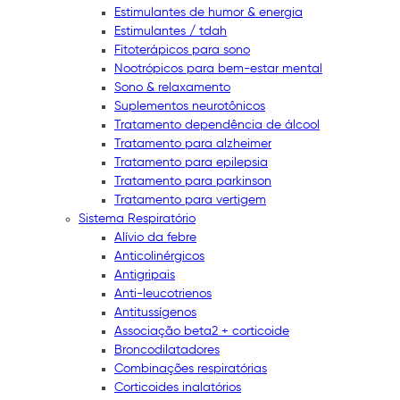
Estimulantes de humor & energia
Estimulantes / tdah
Fitoterápicos para sono
Nootrópicos para bem-estar mental
Sono & relaxamento
Suplementos neurotônicos
Tratamento dependência de álcool
Tratamento para alzheimer
Tratamento para epilepsia
Tratamento para parkinson
Tratamento para vertigem
Sistema Respiratório
Alívio da febre
Anticolinérgicos
Antigripais
Anti-leucotrienos
Antitussígenos
Associação beta2 + corticoide
Broncodilatadores
Combinações respiratórias
Corticoides inalatórios