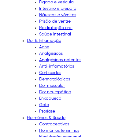
Fígado e vesícula
Intestino e preparo
Náuseas e vômitos
Prisão de ventre
Reidratação oral
Saúde intestinal
Dor & Inflamação
Acne
Analgésicos
Analgésicos potentes
Anti-inflamatórios
Corticoides
Dermatológicos
Dor muscular
Dor neuropática
Enxaqueca
Gota
Psoríase
Hormônios & Saúde
Contraceptivos
Hormônios femininos
Modulação hormonal