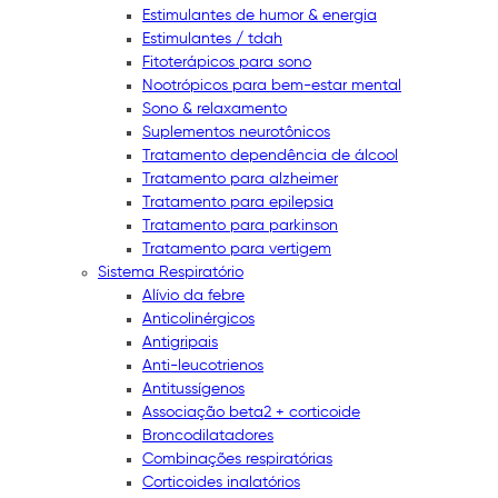
Estimulantes de humor & energia
Estimulantes / tdah
Fitoterápicos para sono
Nootrópicos para bem-estar mental
Sono & relaxamento
Suplementos neurotônicos
Tratamento dependência de álcool
Tratamento para alzheimer
Tratamento para epilepsia
Tratamento para parkinson
Tratamento para vertigem
Sistema Respiratório
Alívio da febre
Anticolinérgicos
Antigripais
Anti-leucotrienos
Antitussígenos
Associação beta2 + corticoide
Broncodilatadores
Combinações respiratórias
Corticoides inalatórios