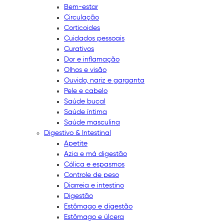
Bem-estar
Circulação
Corticoides
Cuidados pessoais
Curativos
Dor e inflamação
Olhos e visão
Ouvido, nariz e garganta
Pele e cabelo
Saúde bucal
Saúde íntima
Saúde masculina
Digestivo & Intestinal
Apetite
Azia e má digestão
Cólica e espasmos
Controle de peso
Diarreia e intestino
Digestão
Estômago e digestão
Estômago e úlcera