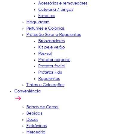
Acessórios e removedores
Cutelaria / pinças
Esmaltes
Maquiagem
Perfumes e Colônias
Proteção Solar e Repelentes
Bronzeadores
Kit pele verão
Pós-sol
Protetor corporal
Protetor facial
Protetor kids
Repelentes
Tintas e Colorações
Conveniência
Barras de Cereal
Bebidas
Doces
Eletrônicos
Mercearia