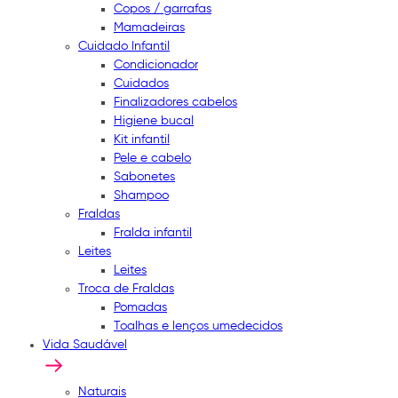
Copos / garrafas
Mamadeiras
Cuidado Infantil
Condicionador
Cuidados
Finalizadores cabelos
Higiene bucal
Kit infantil
Pele e cabelo
Sabonetes
Shampoo
Fraldas
Fralda infantil
Leites
Leites
Troca de Fraldas
Pomadas
Toalhas e lenços umedecidos
Vida Saudável
Naturais