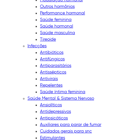
Outros hormônios
Performance hormonal
Saúde feminina
Saúde hormonal
Saúde masculina
Tireoide
Infecções
Antibióticos
Antifúngicos
Antiparasitários
Antissépticos
Antivirais
Repelentes
Saúde íntima feminina
Saúde Mental & Sistema Nervoso
Ansiolíticos
Antidepressivos
Antipsicóticos
Auxiliares para parar de fumar
Cuidados gerais para snc
Estimulantes