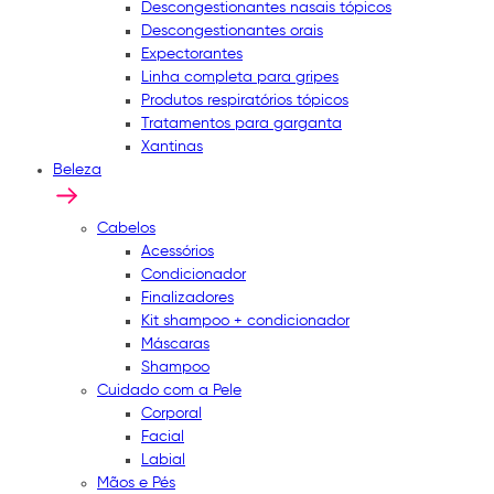
Descongestionantes nasais tópicos
Descongestionantes orais
Expectorantes
Linha completa para gripes
Produtos respiratórios tópicos
Tratamentos para garganta
Xantinas
Beleza
Cabelos
Acessórios
Condicionador
Finalizadores
Kit shampoo + condicionador
Máscaras
Shampoo
Cuidado com a Pele
Corporal
Facial
Labial
Mãos e Pés