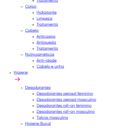
Tratamento
Corpo
Hidratante
Limpeza
Tratamento
Cabelo
Anticaspa
Antiqueda
Tratamento
Nutricosméticos
Anti-idade
Cabelo e unha
Higiene
Desodorantes
Desodorantes aerosol feminino
Desodorantes aerosol masculino
Desodorantes roll-on feminino
Desodorantes roll-on masculino
Talcos masculino
Higiene Bucal