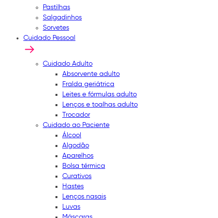
Pastilhas
Salgadinhos
Sorvetes
Cuidado Pessoal
Cuidado Adulto
Absorvente adulto
Fralda geriátrica
Leites e fórmulas adulto
Lenços e toalhas adulto
Trocador
Cuidado ao Paciente
Álcool
Algodão
Aparelhos
Bolsa térmica
Curativos
Hastes
Lenços nasais
Luvas
Máscaras