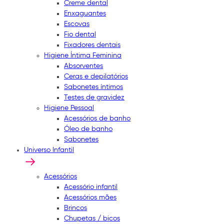
Creme dental
Enxaguantes
Escovas
Fio dental
Fixadores dentais
Higiene Íntima Feminina
Absorventes
Ceras e depilatórios
Sabonetes íntimos
Testes de gravidez
Higiene Pessoal
Acessórios de banho
Óleo de banho
Sabonetes
Universo Infantil
Acessórios
Acessório infantil
Acessórios mães
Brincos
Chupetas / bicos