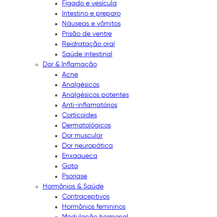
Fígado e vesícula
Intestino e preparo
Náuseas e vômitos
Prisão de ventre
Reidratação oral
Saúde intestinal
Dor & Inflamação
Acne
Analgésicos
Analgésicos potentes
Anti-inflamatórios
Corticoides
Dermatológicos
Dor muscular
Dor neuropática
Enxaqueca
Gota
Psoríase
Hormônios & Saúde
Contraceptivos
Hormônios femininos
Modulação hormonal